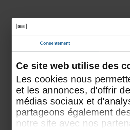
Consentement
Cesitewebutilisedesco
Lescookiesnouspermette
etlesannonces,d'offrirde
médiassociauxetd'analys
partageonségalementdesi
notresiteavecnosparte