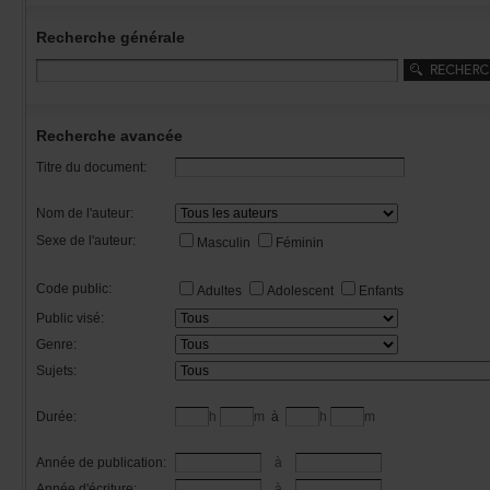
Recherchegénérale
Rechercheavancée
Titredudocument:
Nomdel'auteur:
Sexedel'auteur:
Masculin
Féminin
Codepublic:
Adultes
Adolescent
Enfants
Publicvisé:
Genre:
Sujets:
Durée:
h
m
à
h
m
Annéedepublication:
à
Annéed'écriture:
à