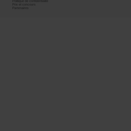
Politiquedeconfidentialité
Prixetconcours
Partenaires