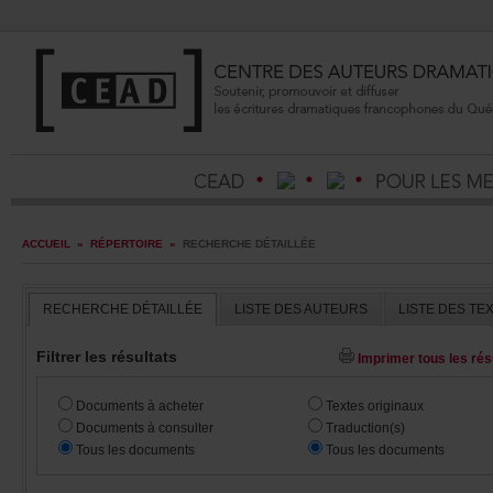
ACCUEIL
»
RÉPERTOIRE
»
RECHERCHEDÉTAILLÉE
RECHERCHEDÉTAILLÉE
LISTEDESAUTEURS
LISTEDESTE
Filtrerlesrésultats
Imprimertouslesrésu
Documentsàacheter
Textesoriginaux
Documentsàconsulter
Traduction(s)
Touslesdocuments
Touslesdocuments