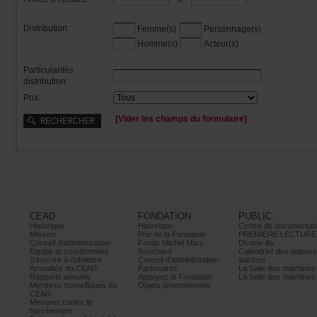
Distribution:
Femme(s)
Personnage(s)
Homme(s)
Acteur(s)
Particularités
distribution:
Prix:
[Viderleschampsduformulaire]
CEAD
FONDATION
PUBLIC
Historique
Historique
Centrededocumentati
Mission
PrixdelaFondation
PREMIÈRELECTURE
Conseild’administration
FondsMichelMarc
Divans-lits
Équipeetcoordonnées
Bouchard
Calendrierdesauteur
S’inscrireàl’infolettre
Conseild’administration
autrices
ActualitésduCEAD
Partenaires
LaSalledesmachine
Rapportsannuels
AppuyezlaFondation
LaSalledesmachine
Membreshonorifiquesdu
Objetspromotionnels
CEAD
Mesurescontrele
harcèlement