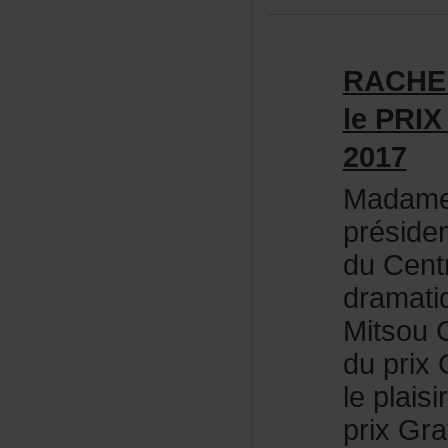
RACHE
lePRI
2017
MadameL
préside
duCent
dramat
MitsouG
duprixG
leplais
prixGra