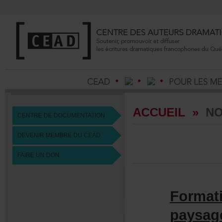
ACCUEIL
»
NO
CENTREDEDOCUMENTATION
DEVENIRMEMBREDUCEAD
FAIREUNDON
Format
paysag