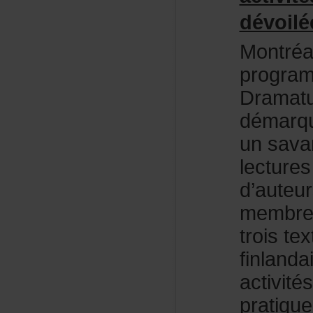
dévoilé
Montré
progra
Dramat
démarq
unsava
lecture
d’auteu
membr
troiste
finland
activit
pratiqu