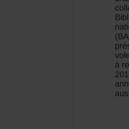
col
Bib
nat
(BA
pré
vol
àre
201
ann
aus