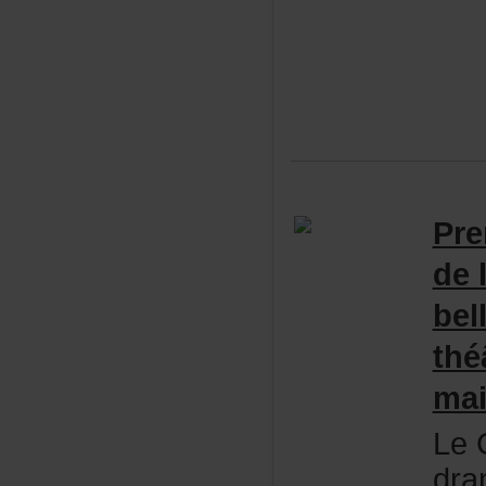
Pre
de
be
thé
mai
LeC
dra