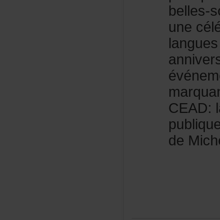
belles-
unecél
langue
anniver
événem
marquan
CEAD:l
publiqu
deMich