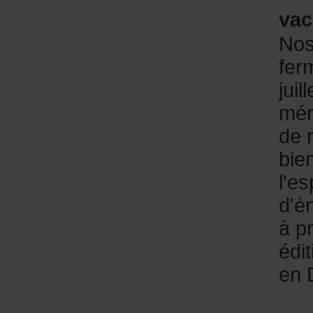
vac
Nos
fe
jui
mér
der
bie
l'e
d'é
àpr
édi
enD