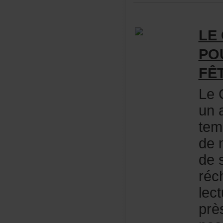
LE
PO
FÊ
Le
una
tem
dem
des
réc
lec
prè