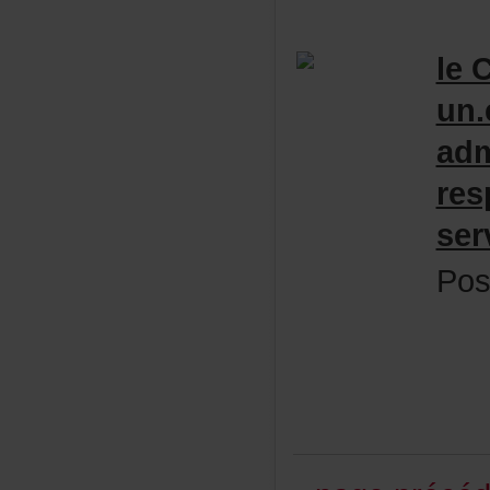
le
un.
adm
res
se
Pos