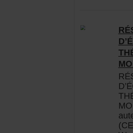
RÉ
D’
TH
MO
RÉ
D’
TH
MO
aut
(CE