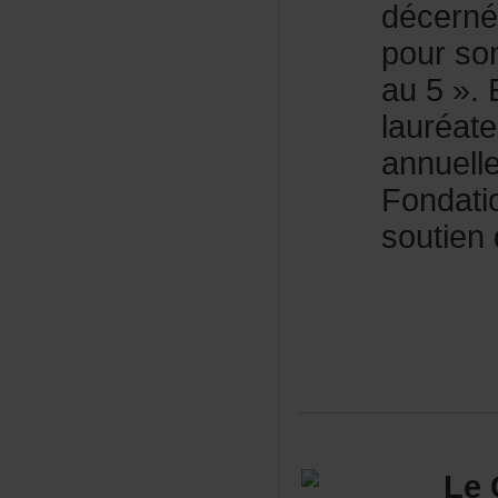
décern
pourso
au5».E
lauréa
annuell
Fondat
soutie
Le