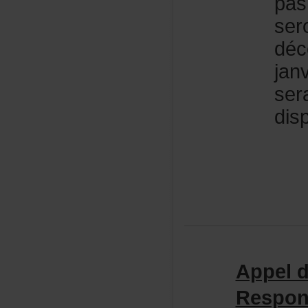
pa
ser
dé
jan
ser
dis
Appeld
Respon