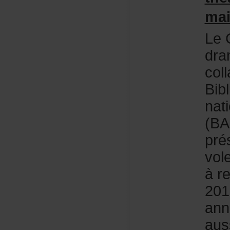
mai
LeC
dra
col
Bib
nat
(BA
pré
vol
àre
201
ann
aus