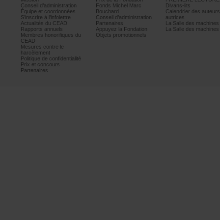
Conseild’administration
FondsMichelMarc
Divans-lits
Équipeetcoordonnées
Bouchard
Calendrierdesauteur
S’inscrireàl’infolettre
Conseild’administration
autrices
ActualitésduCEAD
Partenaires
LaSalledesmachine
Rapportsannuels
AppuyezlaFondation
LaSalledesmachine
Membreshonorifiquesdu
Objetspromotionnels
CEAD
Mesurescontrele
harcèlement
Politiquedeconfidentialité
Prixetconcours
Partenaires