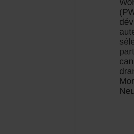
Wor
(P
dév
aut
sél
par
can
dra
Mor
Neu