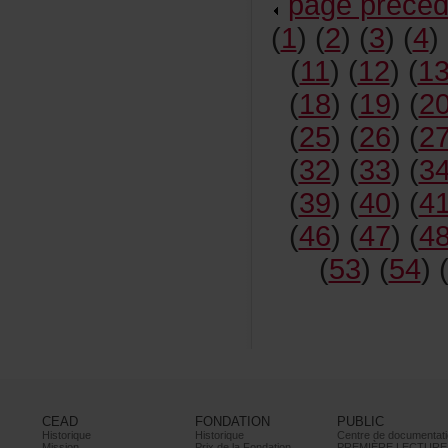
pageprécéd
(
1
)(
2
)(
3
)(
4
)
(
11
)(
12
)(
1
(
18
)(
19
)(
2
(
25
)(
26
)(
2
(
32
)(
33
)(
3
(
39
)(
40
)(
4
(
46
)(
47
)(
4
(
53
)(
54
)
CEAD
FONDATION
PUBLIC
Historique
Historique
Centrededocumentati
Mission
PrixdelaFondation
PREMIÈRELECTURE