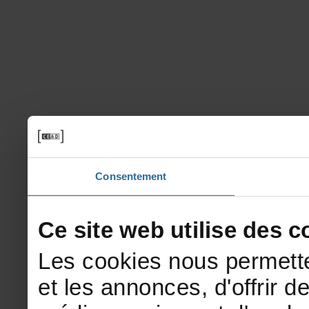
Consentement
Cesitewebutilisedesco
Lescookiesnouspermette
etlesannonces,d'offrirde