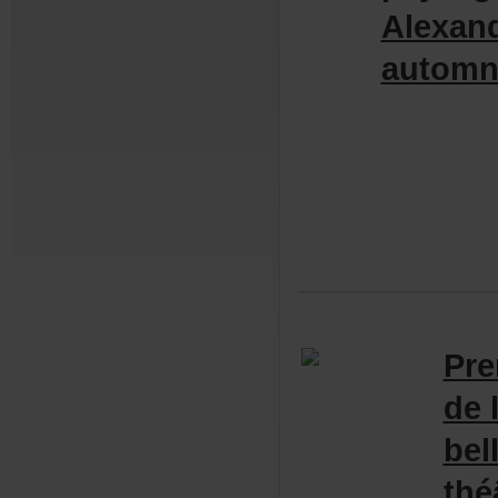
Alexan
autom
Pre
de
be
thé