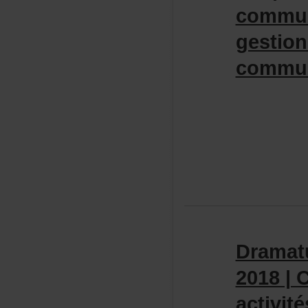
commun
gestio
commu
Dramat
2018|C
activi