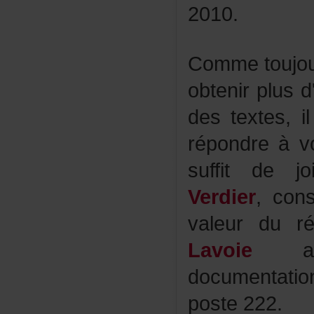
2010.
Commetoujou
obtenirplusd
destextes,i
répondreàvo
suffitdejoi
Verdier
,con
valeurdurép
Lavoie
documentat
poste222.