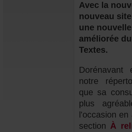
Aveclanouv
nouveausit
unenouvelle
amélioréedu
Textes.
Dorénavant
notrerépert
quesaconsul
plusagréab
l'occasionen
section
Àrel