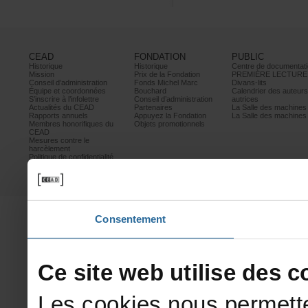
CEAD
FONDATION
PUBLIC
Historique
Historique
Centrededocumentati
Mission
PrixdelaFondation
PREMIÈRELECTURE
Conseild’administration
FondsMichelMarc
Divans-lits
Équipeetcoordonnées
Bouchard
Calendrierdesauteur
S’inscrireàl’infolettre
Conseild’administration
autrices
ActualitésduCEAD
Partenaires
LaSalledesmachine
Rapportsannuels
AppuyezlaFondation
LaSalledesmachine
Membreshonorifiquesdu
Objetspromotionnels
CEAD
Mesurescontrele
harcèlement
Politiquedeconfidentialité
Prixetconcours
Partenaires
Consentement
Cesitewebutilisedesco
Lescookiesnouspermette