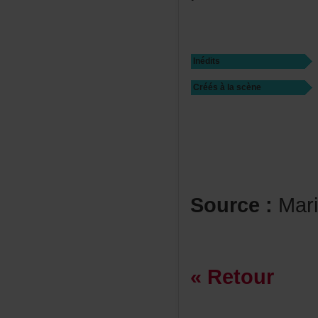
Inédits
Créésàlascène
Source:
Mar
«Retour