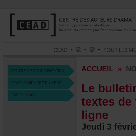
ACCUEIL
»
NO
CENTREDEDOCUMENTATION
DEVENIRMEMBREDUCEAD
Lebullet
FAIREUNDON
textesde
ligne
Jeudi3févri