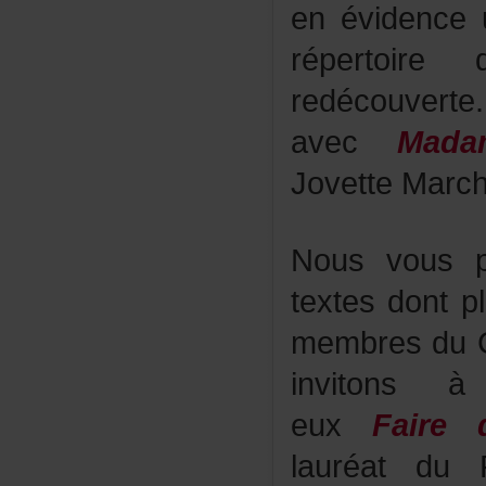
enévidence
répertoir
redécouve
avec
Mada
JovetteMarch
Nousvousp
textesdontp
membresdu
invitonsà
eux
Faire
lauréatduPr