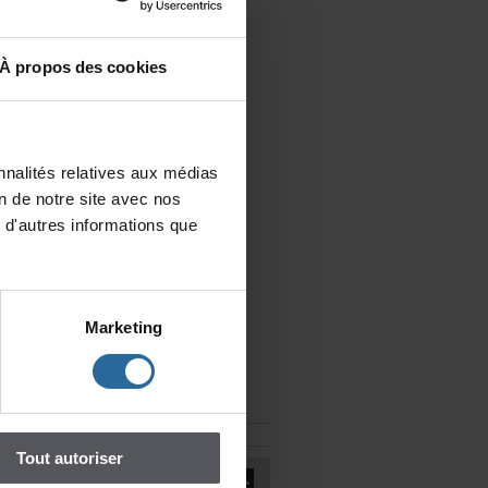
.
Àproposdescookies
nalitésrelativesauxmédias
iondenotresiteavecnos
d'autresinformationsque
Marketing
Toutautoriser