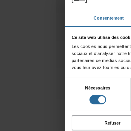
Consentement
Cesitewebutilisedescooki
Lescookiesnouspermettentd
sociauxetd'analysernotret
partenairesdemédiassociau
vousleuravezfourniesouqu'
Sélection
Nécessaires
du
consentement
Refuser