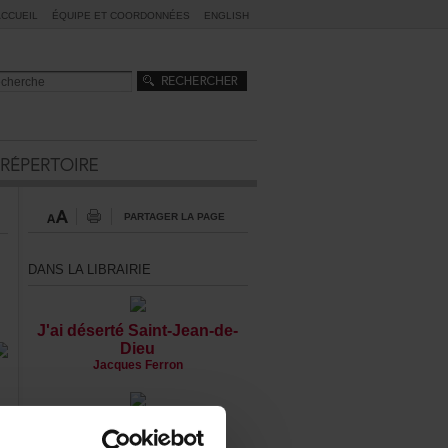
ACCUEIL
ÉQUIPEETCOORDONNÉES
ENGLISH
PARTAGERLAPAGE
DANSLALIBRAIRIE
J'aidésertéSaint-Jean-de-
Dieu
JacquesFerron
er
Lagrandeéchappée
OlivierSylvestre