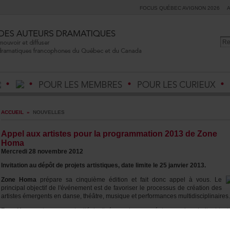
FOCUSQUÉBECAVIGNON2026
ACCUEIL
»
NOUVELLES
Appelauxartistespourlaprogrammation2013deZone
Homa
Mercredi28novembre2012
Invitationaudépôtdeprojetsartistiques,datelimitele25janvier2013.
ZoneHoma
préparesacinquièmeéditionetfaitdoncappelàvous.Le
principalobjectifdel'événement
estdefavoriserleprocessusdecréationdes
artistesémergentsendanse,théâtre,musiqueetperformancesmultidisciplinaires.
ZoneHoma
estuneopportunitédestinéeauxjeunescréateursquisouhaitenttest
dunouveaumatérielouencoredeprolongerladiffusiondʼunspectacle.