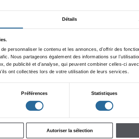
Pourtouslesdétailsd'inscriptionconsultezlesitede
ZoneHoma
.
Faitesparvenirvosprojetsà
zone_homa@hotmail.com
,
avantle25janvier2013
Détails
EnvoispostauxpourCDouDVD:4200rueOntarioEst,Montréal,Qc,H1V1K1
Veuilleznoterqu'aucunmatérielneseraretourné.
es.
«Retour
epersonnaliserlecontenuetlesannonces,d'offrirdesfonction
rafic.Nouspartageonségalementdesinformationssurl'utilisat
x,depublicitéetd'analyse,quipeuventcombinercelles-ciavec
ilsontcollectéeslorsdevotreutilisationdeleursservices.
Préférences
Statistiques
Autoriserlasélection