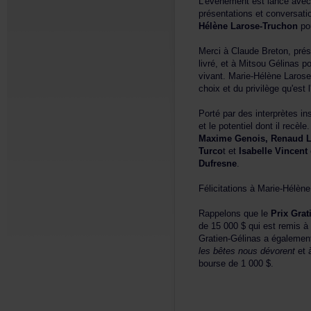
L'événementestlancéavecu
présentationsetconversa
HélèneLarose-Truchon
po
MerciàClaudeBreton,prés
livré,etàMitsouGélinaspo
vivant.Marie-HélèneLaros
choixetduprivilègequ'estl
Portépardesinterprètesins
etlepotentieldontilrecèle
MaximeGenois,RenaudLac
Turco
tet
IsabelleVincent
Dufresne
.
FélicitationsàMarie-Hélè
Rappelonsquele
PrixGrat
de15000$quiestremisàla
Gratien-Gélinasaégalem
lesbêtesnousdévorent
et
boursede1000$.