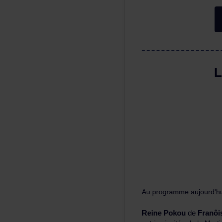
L
Auprogrammeaujourd'hu
ReinePokou
de
Franô