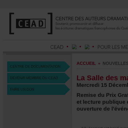
ACCUEIL
»
NOUVELLE
CENTREDEDOCUMENTATION
LaSalledesma
DEVENIRMEMBREDUCEAD
Mercredi15Décem
FAIREUNDON
RemiseduPrixGrat
etlecturepubliq
ouverturedel’évén