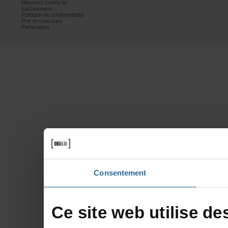
Mesurescontrele
harcèlement
Politiquedeconfidentialité
Prixetconcours
Partenaires
Consentement
Cesitewebutilisede