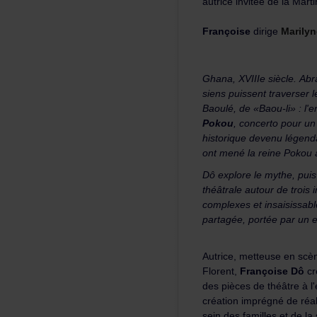
autriceinvitéedelaMarti
Françoise
dirige
Marily
Ghana,XVIIIesiècle.Ab
sienspuissenttraverser
Baoulé,de«Baou-li»:l'
Pokou
,concertopourun
historiquedevenulégenda
ontmenélareinePokou
Dôexplorelemythe,puist
théâtraleautourdetrois
complexesetinsaisissabl
partagée,portéeparun
Autrice,metteuseenscè
Florent,
FrançoiseDô
cr
despiècesdethéâtreàl'
créationimprégnéderéal
seindesfamillesetdela