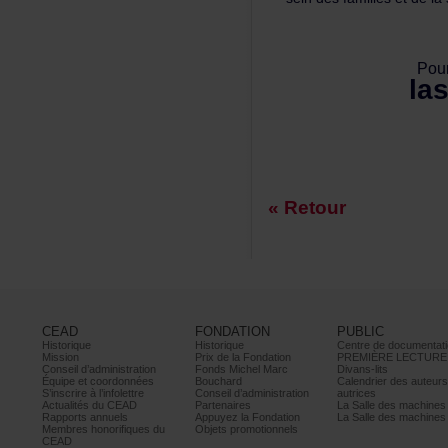
Pou
la
«Retour
CEAD
FONDATION
PUBLIC
Historique
Historique
Centrededocumentati
Mission
PrixdelaFondation
PREMIÈRELECTURE
Conseild’administration
FondsMichelMarc
Divans-lits
Équipeetcoordonnées
Bouchard
Calendrierdesauteur
S’inscrireàl’infolettre
Conseild’administration
autrices
ActualitésduCEAD
Partenaires
LaSalledesmachine
Rapportsannuels
AppuyezlaFondation
LaSalledesmachine
Membreshonorifiquesdu
Objetspromotionnels
CEAD