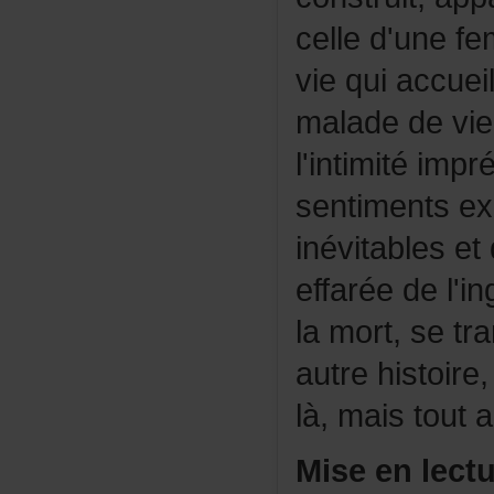
celled'une
viequiaccue
maladedeviei
l'intimitéim
sentimentsex
inévitableset
effaréedel'in
lamort,setr
autrehistoire
là,maistoutau
Mise
en
lect