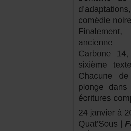
d'adaptatio
comédienoir
Finalement
anciennec
Carbone14
sixièmetex
Chacunede
plongedan
écriturescomp
24janvierà2
Quat'Sous|
F