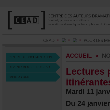
ACCUEIL
»
NO
CENTREDEDOCUMENTATION
DEVENIRMEMBREDUCEAD
Lectures
FAIREUNDON
itinérante
Mardi11janv
Du24janvier