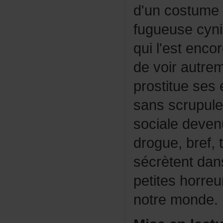
d'uncostume
fugueusecyn
quil'estenco
devoirautre
prostitueses
sansscrupules
socialedeve
drogue,bref,
sécrètentdans
petiteshorre
notremonde.