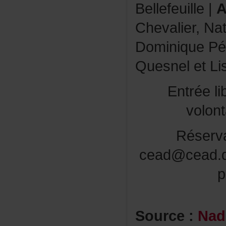
Bellefeuille|
A
Chevalier,Nat
DominiquePé
QuesneletLi
Entréeli
volon
Réserv
cead@cead.q
p
Source:
Nad