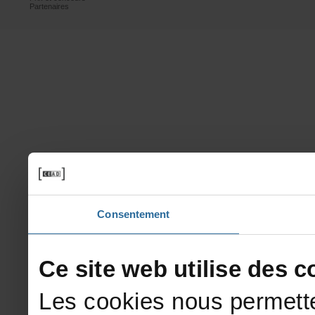
Partenaires
Consentement
Cesitewebutilisedesco
Lescookiesnouspermette