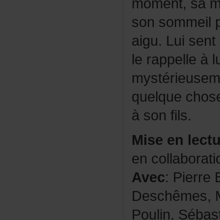
moment,sam
sonsommeilp
aigu.Luisent
lerappelleàlu
mystérieuse
quelquechose
àsonfils.
Miseenlectu
encollaborat
Avec
:Pierre
Deschêmes,M
Poulin,Séba