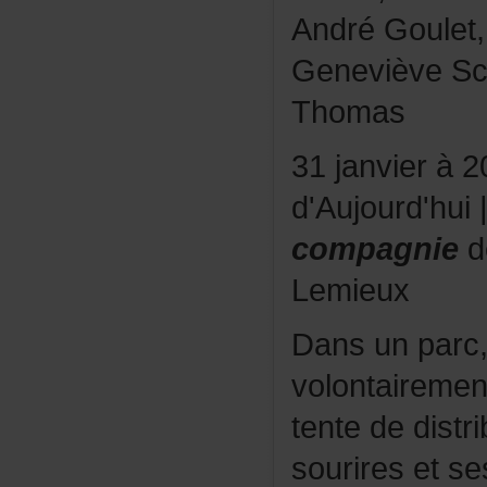
AndréGoulet
GenevièveSc
Thomas
31janvierà2
d'Aujourd'hui
compagnie
d
Lemieux
Dansunparc
volontairemen
tentededistr
souriresets