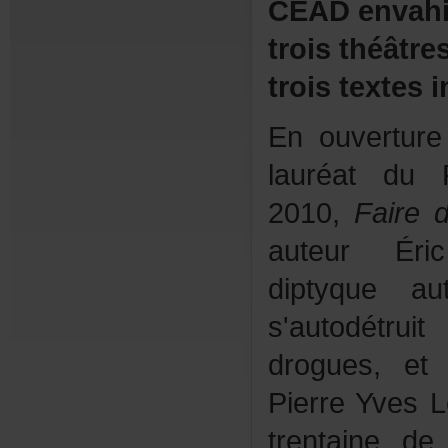
CEADenvahit
troisthéâtr
troistextesi
Enouvertur
lauréatduPr
2010,
Faire
auteurÉri
diptyquea
s'autodétr
drogues,e
PierreYvesL
trentainede