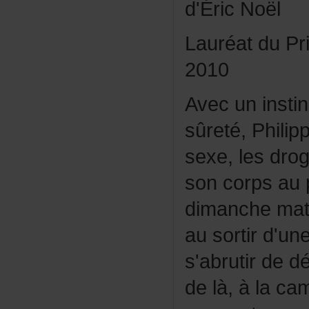
d'ÉricNoël
LauréatduPri
2010
Avecuninstin
sûreté,Philip
sexe,lesdro
soncorpsaup
dimanchematin
ausortird'u
s'abrutirded
delà,àlaca