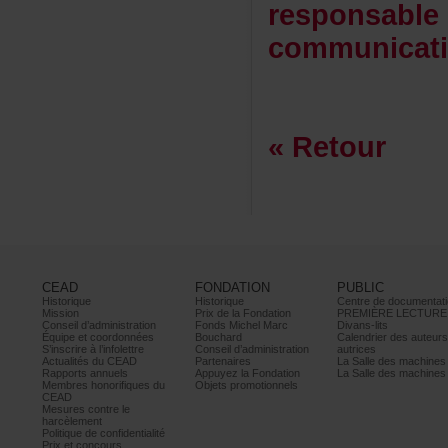
responsable
communica
«Retour
CEAD
FONDATION
PUBLIC
Historique
Historique
Centrededocumentati
Mission
PrixdelaFondation
PREMIÈRELECTURE
Conseild’administration
FondsMichelMarc
Divans-lits
Équipeetcoordonnées
Bouchard
Calendrierdesauteur
S’inscrireàl’infolettre
Conseild’administration
autrices
ActualitésduCEAD
Partenaires
LaSalledesmachine
Rapportsannuels
AppuyezlaFondation
LaSalledesmachine
Membreshonorifiquesdu
Objetspromotionnels
CEAD
Mesurescontrele
harcèlement
Politiquedeconfidentialité
Prixetconcours