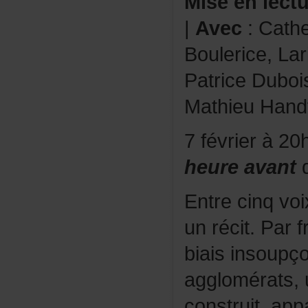
Mise
en
lect
|
Avec
:Cathe
Boulerice,Lar
PatriceDuboi
MathieuHand
7févrierà2
heureavant
d
Entrecinqvo
unrécit.Parf
biaisinsoupç
agglomérats,
construit,app