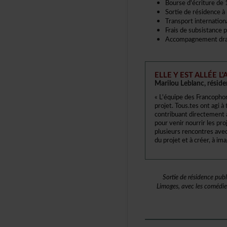
Boursed'écritured
Sortiederésidenceà
Transportinternati
Fraisdesubsistanc
Accompagnementdra
ELLEYESTALLÉEL'
MarilouLeblanc,résid
«L'équipedesFrancoph
projet.Tous.tesontagi
contribuantdirectement
pourvenirnourrirlespr
plusieursrencontresav
duprojetetàcréer,àima
Sortiederésidencepu
Limoges,aveclescomédi