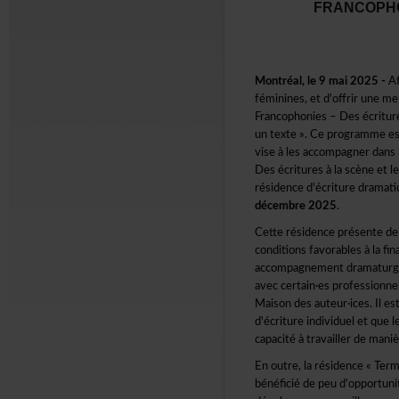
FRANCOPH
Montréal,le9mai2025-
A
féminines,etd'offrirunemei
Francophonies–Desécritu
untexte».Ceprogrammees
viseàlesaccompagnerdansl
Desécrituresàlascèneet
résidenced'écrituredramat
décembre2025
.
Cetterésidenceprésentedeu
conditionsfavorablesàlafin
accompagnementdramaturgi
aveccertain·esprofessionne
Maisondesauteur·ices.Iles
d'écritureindividueletque
capacitéàtravaillerdemani
Enoutre,larésidence«Ter
bénéficiédepeud'opportuni