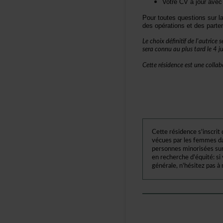
VotreCVàjouravecl
Pourtoutesquestionssurla
desopérationsetdesparten
Lechoixdéfinitifdel'autrice
seraconnuauplustardle4jui
Cetterésidenceestunecolla
Cetterésidences'inscri
vécuesparlesfemmesda
personnesminoriséessu
enrecherched'équité:s
générale,n'hésitezpasà