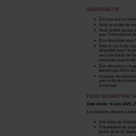
ADMISSIBILITÉ
Êtreuneautriceme
Avoirunprojetdetext
Avoirprofitédepeuo
avecl'internationald
Êtredisponiblepou
Danslecasd'unemis
disponiblepourl'év
seraàlachargedel'a
nécessaireauprèsdes
Êtredisposéeàvoyage
permetpasd'êtreacc
Accepterdeparticip
unesortiederésiden
printemps.
POURSOUMETTRESA
Datelimite:8juin2025,2
Lesdossiersdoiventconten
Unelettredemotiv
Présentationduproj
(entre10et12pages