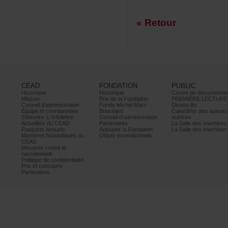
«Retour
CEAD
FONDATION
PUBLIC
Historique
Historique
Centrededocumentati
Mission
PrixdelaFondation
PREMIÈRELECTURE
Conseild’administration
FondsMichelMarc
Divans-lits
Équipeetcoordonnées
Bouchard
Calendrierdesauteur
S’inscrireàl’infolettre
Conseild’administration
autrices
ActualitésduCEAD
Partenaires
LaSalledesmachine
Rapportsannuels
AppuyezlaFondation
LaSalledesmachine
Membreshonorifiquesdu
Objetspromotionnels
CEAD
Mesurescontrele
harcèlement
Politiquedeconfidentialité
Prixetconcours
Partenaires