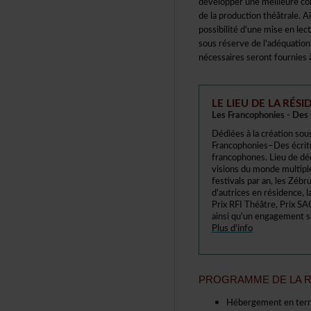
développerunemeilleureco
delaproductionthéâtrale.A
possibilitéd'unemiseenl
sousréservedel'adéquatio
nécessairesserontfourniesà
LELIEUDELARÉSI
LesFrancophonies-Des
Dédiéesàlacréationsou
Francophonies–Desécri
francophones.Lieudedé
visionsdumondemultip
festivalsparan,lesZébr
d'autricesenrésidence,
PrixRFIThéâtre,PrixSAC
ainsiqu'unengagements
Plusd'info
PROGRAMMEDELAR
Hébergemententerrit