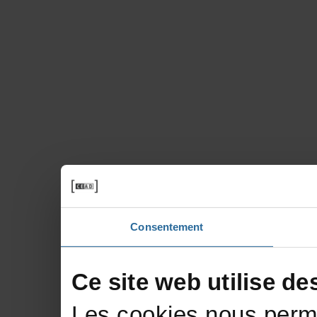
Consentement
Cesitewebutilisede
Lescookiesnousperme