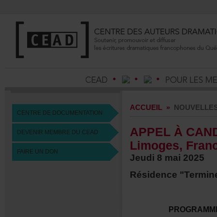
ACCUEIL
»
NOUVELLE
CENTREDEDOCUMENTATION
APPELÀCANDI
DEVENIRMEMBREDUCEAD
Limoges,Fran
FAIREUNDON
Jeudi8mai2025
Résidence"Termin
PROGRAMM