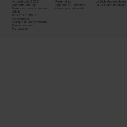
ActualitésduCEAD
Partenaires
LaSalledesmachine
Rapportsannuels
AppuyezlaFondation
LaSalledesmachine
Membreshonorifiquesdu
Objetspromotionnels
CEAD
Mesurescontrele
harcèlement
Politiquedeconfidentialité
Prixetconcours
Partenaires