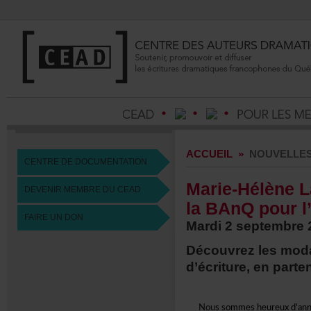
ACCUEIL
»
NOUVELLE
CENTREDEDOCUMENTATION
Marie-Hélène
DEVENIRMEMBREDUCEAD
laBAnQpourl’
FAIREUNDON
Mardi2septembre
Découvrezlesmoda
d’écriture,enpart
Nou
ssommesheureuxd'an