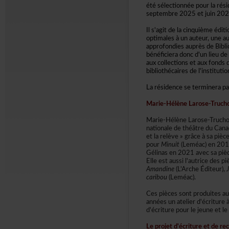
étésélectionnéepourlarés
septembre2025etjuin202
Ils'agitdelacinquièmeéditi
optimalesàunauteur,uneau
approfondiesauprèsdeBibl
bénéficieradoncd'unlieudet
auxcollectionsetauxfonds
bibliothécairesdel'instit
Larésidenceseterminerapa
Marie-HélèneLarose-Truch
Marie-HélèneLarose-Truc
nationaledethéâtreduCana
etlarelève»grâceàsapièc
pour
Minuit
(Leméac)en201
Gélinasen2021avecsapiè
Elleestaussil'autricedespi
Amandine
(L'ArcheÉditeur),
caribou
(Leméac).
Cespiècessontproduitesau
annéesunatelierd'écriture
d'écriturepourlejeuneetle
Leprojetd'écritureetderec