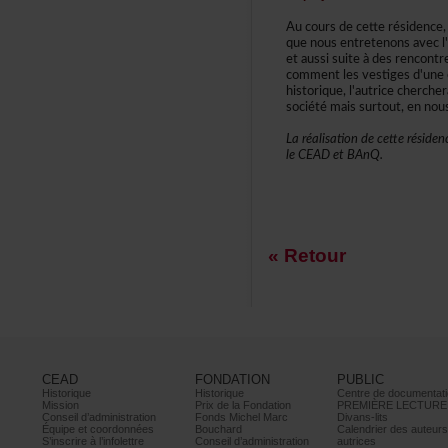
Aucoursdecetterésidence,M
quenousentretenonsavecl'
etaussisuiteàdesrencontr
commentlesvestigesd'une
historique,l'autricecherch
sociétémaissurtout,ennou
Laréalisationdecetteréside
leCEADetBAnQ.
«Retour
CEAD
FONDATION
PUBLIC
Historique
Historique
Centrededocumentati
Mission
PrixdelaFondation
PREMIÈRELECTURE
Conseild’administration
FondsMichelMarc
Divans-lits
Équipeetcoordonnées
Bouchard
Calendrierdesauteur
S’inscrireàl’infolettre
Conseild’administration
autrices