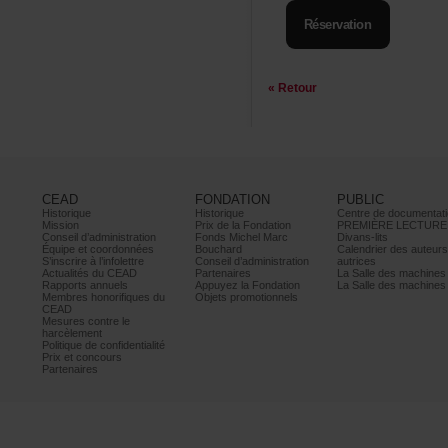
Réservation
«Retour
CEAD
FONDATION
PUBLIC
Historique
Historique
Centrededocumentati
Mission
PrixdelaFondation
PREMIÈRELECTURE
Conseild’administration
FondsMichelMarc
Divans-lits
Équipeetcoordonnées
Bouchard
Calendrierdesauteur
S’inscrireàl’infolettre
Conseild’administration
autrices
ActualitésduCEAD
Partenaires
LaSalledesmachine
Rapportsannuels
AppuyezlaFondation
LaSalledesmachine
Membreshonorifiquesdu
Objetspromotionnels
CEAD
Mesurescontrele
harcèlement
Politiquedeconfidentialité
Prixetconcours
Partenaires