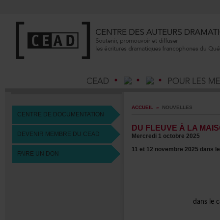
ACCUEIL
»
NOUVELLES
CENTREDEDOCUMENTATION
DUFLEUVEÀLAMAIS
DEVENIRMEMBREDUCEAD
Mercredi1octobre2025
11et12novembre2025dansl
FAIREUNDON
dansle