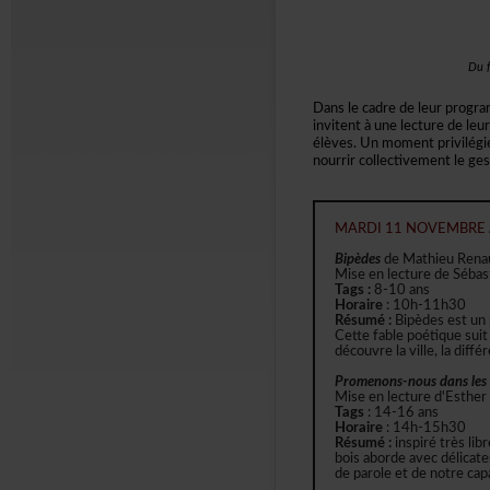
Duf
Danslecadredeleurprogra
invitentàunelecturedeleu
élèves.Unmomentprivilégi
nourrircollectivementleges
MARDI11NOVEMBRE
Bipèdes
deMathieuRena
MiseenlecturedeSébas
Tags:
8-10ans
Horaire
:10h-11h30
Résumé:
Bipèdesestun
Cettefablepoétiquesui
découvrelaville,ladiff
Promenons-nousdansles
Miseenlectured'Esther
Tags
:14-16ans
Horaire
:14h-15h30
Résumé:
inspirétrèsli
boisabordeavecdélicate
deparoleetdenotrecapa