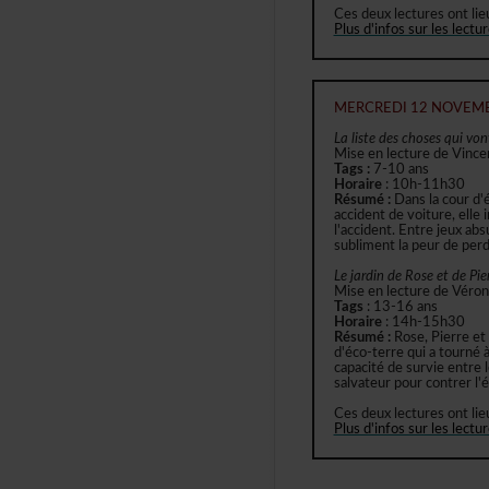
Cesdeuxlecturesontlie
Plusd'infossurleslectu
MERCREDI12NOVEM
Lalistedeschosesquivont
MiseenlecturedeVince
Tags:
7-10ans
Horaire
:10h-11h30
Résumé:
Danslacourd'
accidentdevoiture,ell
l'accident.Entrejeuxabs
sublimentlapeurdeperdr
LejardindeRoseetdePier
MiseenlecturedeVéroni
Tags
:13-16ans
Horaire
:14h-15h30
Résumé:
Rose,Pierreet
d'éco-terrequiatournéà
capacitédesurvieentrel
salvateurpourcontrerl'é
Cesdeuxlecturesontlie
Plusd'infossurleslectu