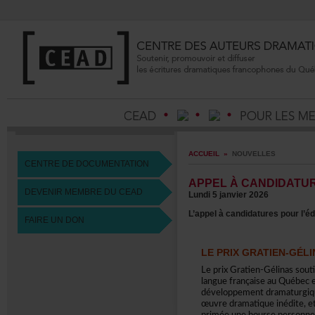
ACCUEIL
»
NOUVELLES
CENTREDEDOCUMENTATION
APPELÀCANDIDATUR
DEVENIRMEMBREDUCEAD
Lundi5janvier2026
L’appelàcandidaturespourl’éd
FAIREUNDON
LEPRIXGRATIEN-GÉLI
LeprixGratien-Gélinassout
languefrançaiseauQuébece
développementdramaturgiq
œuvredramatiqueinédite,et