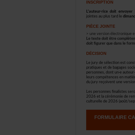
INSCRIPTION
L'auteur·ricedoitenvoyer
jointesauplustardle
diman
PIÈCEJOINTE
>uneversionélectroniqu
Letextedoitêtrecomplète
doitfigurerquedansleform
DÉCISION
Lejurydesélectionestcons
pratiquesetdebagagessocio
personnes,dontun·eauteu
leurscompétencesenmatiè
dujuryreçoiventuneversi
Lespersonnesfinalistesser
2026etlacérémoniederemi
culturellede2026(août/sep
FORMULAIRECA