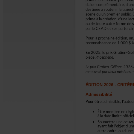
priméeuneboursepersonn
d'aidecomplémentaire,d'u
destinéeàsoutenirlatrajec
scèneouunpremierpublic.
C
primeàlacréation,d'unelec
oudetouteautreformedeser
parleCEADetsespartenair
Pourlaprochaineédition,un
reconnaissancede1000$àti
En2025,leprixGratien-Gél
pièce
Phosphène.
LeprixGratien-Gélinas2026e
renouvelépardeuxmécènes:
ÉDITION2026:CRITÈ
Admissibilité
Pourêtreadmissible,l'auteur
Êtremembreenrègle
àladatelimiteoffici
Soumettreuneoeuvre
ayantfaitl'objetd'
autrecadre,oud'une