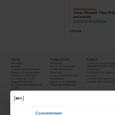
Informations
James-ElizabethFilion-B
partenariats
operations@cead.qc.ca
«Retour
CEAD
FONDATION
PUBLIC
Historique
Historique
Centrededocumentati
Mission
PrixdelaFondation
PREMIÈRELECTURE
Conseild’administration
FondsMichelMarc
Divans-lits
Équipeetcoordonnées
Bouchard
Calendrierdesauteur
S’inscrireàl’infolettre
Conseild’administration
autrices
ActualitésduCEAD
Partenaires
LaSalledesmachine
Rapportsannuels
AppuyezlaFondation
LaSalledesmachine
Membreshonorifiquesdu
Objetspromotionnels
CEAD
Mesurescontrele
harcèlement
Politiquedeconfidentialité
Prixetconcours
Partenaires
Consentement