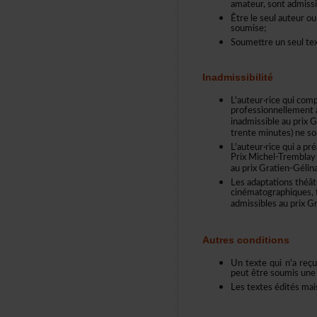
amateur,sontadmissib
Êtreleseulauteurou
soumise;
Soumettreunseultex
Inadmissibilité
L'auteur·ricequicom
professionnellement
inadmissibleauprixG
trenteminutes)neso
L'auteur·ricequiapr
PrixMichel-Trembla
auprixGratien-Gélina
Lesadaptationsthéât
cinématographiques,
admissiblesauprixGra
Autresconditions
Untextequin'areç
peutêtresoumisune
Lestexteséditésmai