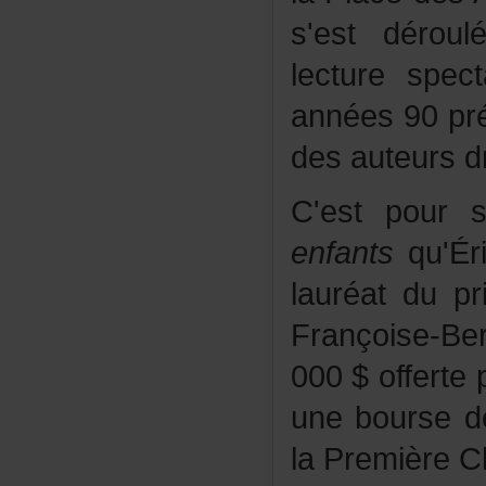
s'estdérou
lecturespec
années90pré
desauteursd
C'estpour
enfants
qu'Ér
lauréatdup
Françoise-B
000$offerte
uneboursed
laPremièreC