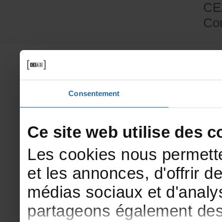
CE
Co
Consentement
Cesitewebutilisedesco
Lescookiesnouspermette
etlesannonces,d'offrirde
médiassociauxetd'analys
partageonségalementdesi