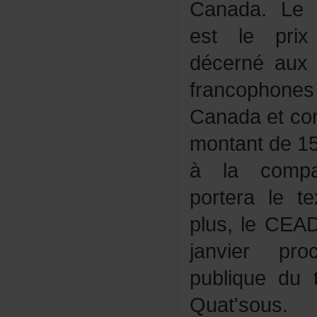
Canada.LePr
estleprix
décernéauxa
francopho
Canadaetco
montantde1
àlacompag
porterale
plus,leCEAD
janvierpr
publiquedu
Quat'sous.