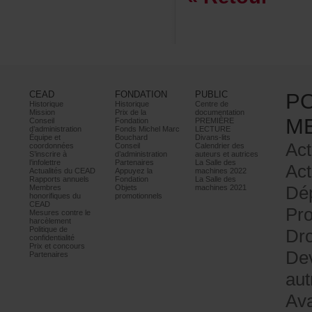
CEAD
FONDATION
PUBLIC
P
Historique
Historique
Centrede
Mission
Prixdela
documentation
M
Conseil
Fondation
PREMIÈRE
d’administration
FondsMichelMarc
LECTURE
Équipeet
Bouchard
Divans-lits
Act
coordonnées
Conseil
Calendrierdes
S’inscrireà
d’administration
auteursetautrices
l’infolettre
Partenaires
LaSalledes
Act
ActualitésduCEAD
Appuyezla
machines2022
Rapportsannuels
Fondation
LaSalledes
Dé
Membres
Objets
machines2021
honorifiquesdu
promotionnels
CEAD
Pr
Mesurescontrele
harcèlement
Politiquede
Dro
confidentialité
Prixetconcours
De
Partenaires
au
Av