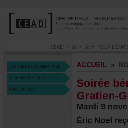
ACCUEIL
»
NO
CENTREDEDOCUMENTATION
DEVENIRMEMBREDUCEAD
Soiréebé
FAIREUNDON
Gratien-G
Mardi9nove
ÉricNoelreç