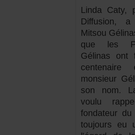
LindaCaty,
Diffusion
MitsouGélina
quelesPro
Gélinasontf
centenair
monsieurGél
sonnom.La
voulurap
fondateurdu
toujourseu