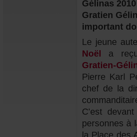
Gélinas2010
GratienGéli
importantdo
Lejeuneaute
Noël
areç
Gratien-Géli
PierreKarlP
chefdeladir
commanditai
C'estdevan
personnesàl
laPlacedesA