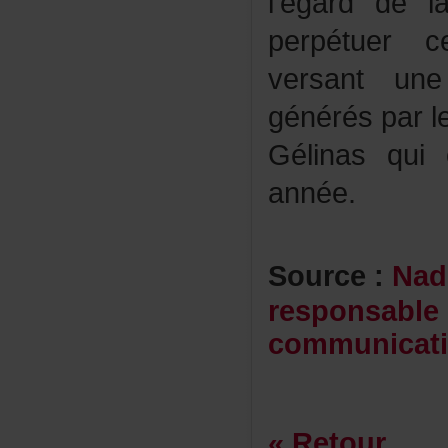
l'égardde
perpétuerc
versantun
générésparl
Gélinasqui
année.
Source:
Nad
responsable
communica
«Retour