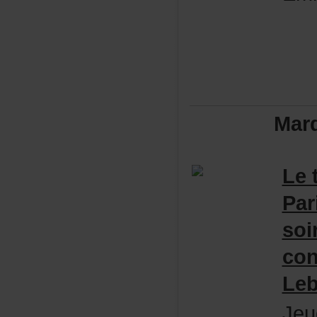
Mar
Le
Par
soi
co
Le
Je