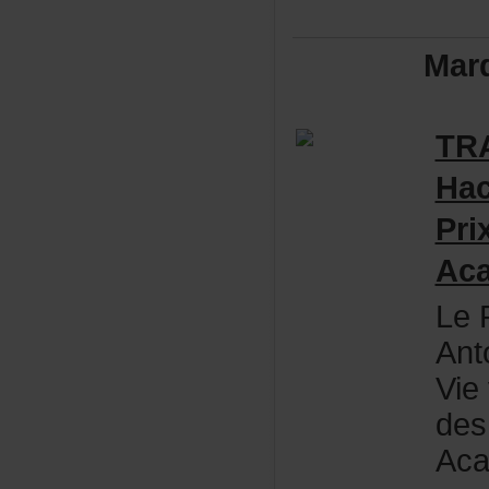
Mar
TR
Ha
Pri
Aca
LeP
Ant
Vie
des
Aca