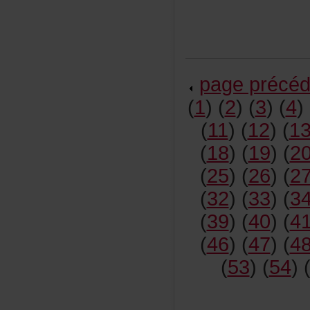
pageprécéd
(
1
)(
2
)(
3
)(
4
)
(
11
)(
12
)(
1
(
18
)(
19
)(
2
(
25
)(
26
)(
2
(
32
)(
33
)(
3
(
39
)(
40
)(
4
(
46
)(
47
)(
4
(
53
)(
54
)