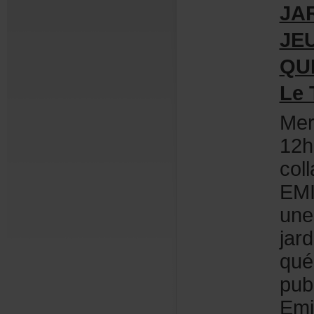
JA
JE
QU
LeT
Me
12
col
EMI
une
jar
qué
pub
Emi