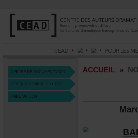
ACCUEIL
»
NO
CENTREDEDOCUMENTATION
DEVENIRMEMBREDUCEAD
FAIREUNDON
Mar
BA