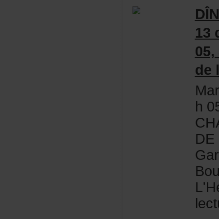
DÎ
13
05,
de
Ma
h05
CH
DE
Gar
Bou
L'H
lec