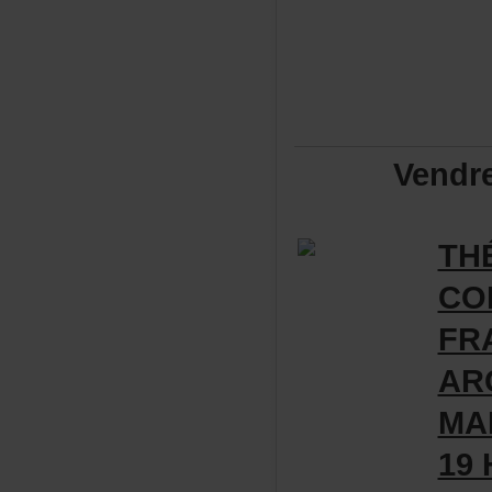
Vendr
TH
CO
FR
AR
MA
19