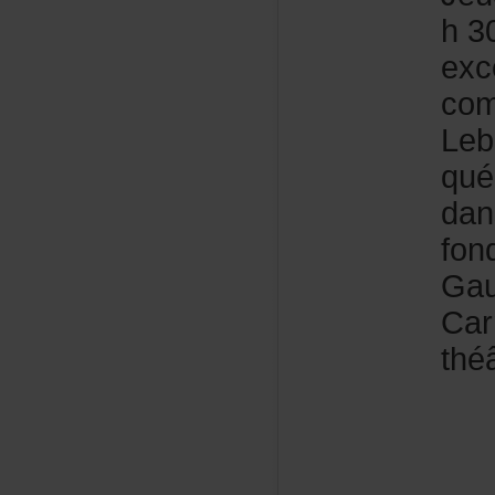
h30
exc
co
Leb
qué
da
fon
Gau
Car
théâ