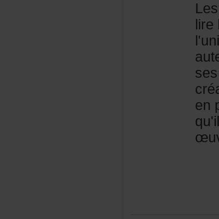
Les
lir
l'u
aut
ses
cré
enp
qu'
œuv