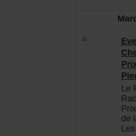
Mar
Ev
Che
Pr
Pi
LeF
Rad
Pri
del
Les