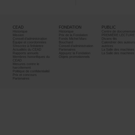
CEAD
FONDATION
PUBLIC
Historique
Historique
Centrededocumentati
Mission
PrixdelaFondation
PREMIÈRELECTURE
Conseild’administration
FondsMichelMarc
Divans-lits
Équipeetcoordonnées
Bouchard
Calendrierdesauteur
S’inscrireàl’infolettre
Conseild’administration
autrices
ActualitésduCEAD
Partenaires
LaSalledesmachine
Rapportsannuels
AppuyezlaFondation
LaSalledesmachine
Membreshonorifiquesdu
Objetspromotionnels
CEAD
Mesurescontrele
harcèlement
Politiquedeconfidentialité
Prixetconcours
Partenaires