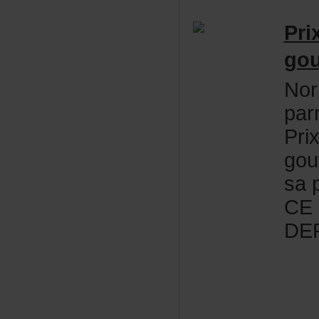
Pri
gou
Nor
par
Pri
gou
sap
CE
DE