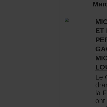
Mar
MI
ET
PE
GA
MI
LO
LeC
dra
la
ont