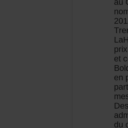
auC
nom
201
Tre
La
pri
etc
Bol
en
par
me
Des
adm
duc