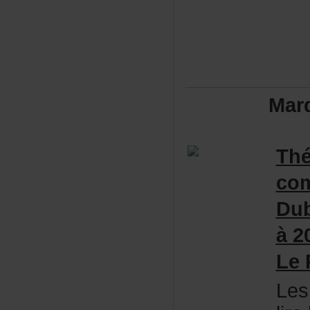
Mar
Thé
co
Du
à20
LeP
Les