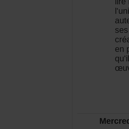
lir
l'u
aut
ses
cré
enp
qu'
œuv
Mercre