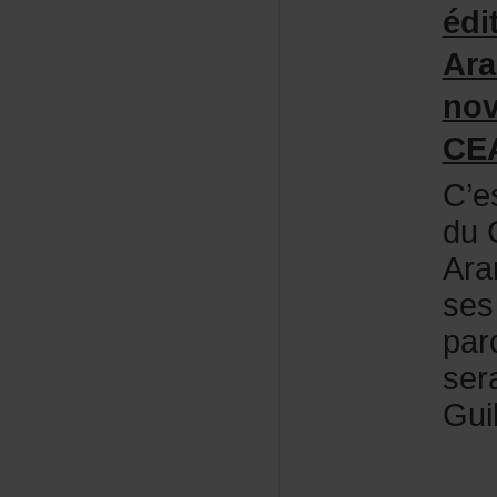
édi
Ar
no
CE
C’e
du
Ara
se
par
ser
Gui