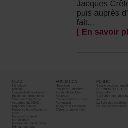
JacquesCrêt
puisauprèsd’
fait...
[Ensavoirpl
CEAD
FONDATION
PUBLIC
Historique
Historique
Centrededocumentati
Mission
PrixdelaFondation
PREMIÈRELECTURE
Conseild’administration
FondsMichelMarc
Divans-lits
Équipeetcoordonnées
Bouchard
Calendrierdesauteur
S’inscrireàl’infolettre
Conseild’administration
autrices
ActualitésduCEAD
Partenaires
LaSalledesmachine
Rapportsannuels
AppuyezlaFondation
LaSalledesmachine
Membreshonorifiquesdu
Objetspromotionnels
CEAD
Mesurescontrele
harcèlement
Politiquedeconfidentialité
Prixetconcours