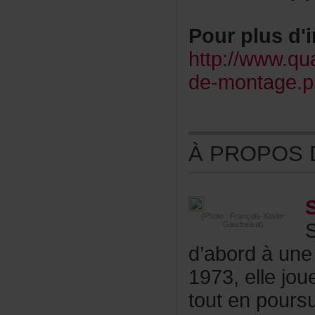
Pourplusd'i
http://www.qu
de-montage.p
ÀPROPOSDE
(Photo:François-Xavier
Gaudreault)
d’abordàune
1973,ellejou
toutenpours