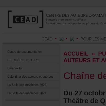
Centrededocumentation
ACCUEIL
»
PU
AUTEURSETA
PREMIÈRELECTURE
Divans-lits
Chaîned
Calendrierdesauteursetautrices
LaSalledesmachines2022
Du27octob
LaSalledesmachines2021
ThéâtredeQ