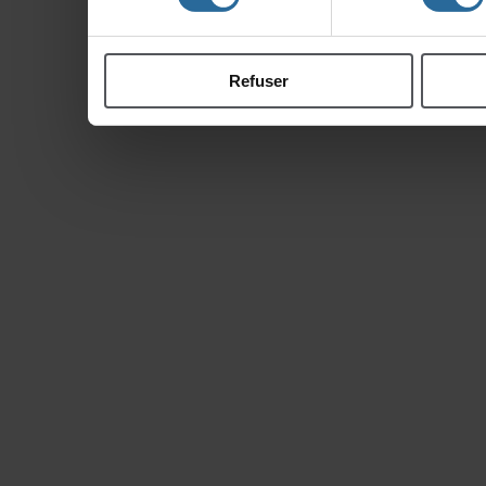
ontcollectéeslorsdevo
Refuser