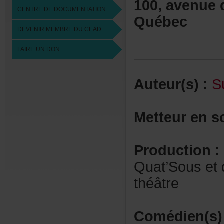
100,avenued
CENTREDEDOCUMENTATION
Québec
DEVENIRMEMBREDUCEAD
FAIREUNDON
Auteur(s):
S
Metteurens
Production:
Quat’Souset
théâtre
Comédien(s)