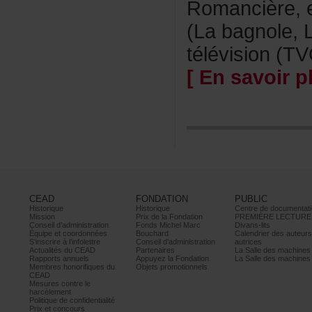
Romancière,
(Labagnole,L
télévision(TV
[Ensavoirpl
CEAD
FONDATION
PUBLIC
Historique
Historique
Centrededocumentati
Mission
PrixdelaFondation
PREMIÈRELECTURE
Conseild’administration
FondsMichelMarc
Divans-lits
Équipeetcoordonnées
Bouchard
Calendrierdesauteur
S’inscrireàl’infolettre
Conseild’administration
autrices
ActualitésduCEAD
Partenaires
LaSalledesmachine
Rapportsannuels
AppuyezlaFondation
LaSalledesmachine
Membreshonorifiquesdu
Objetspromotionnels
CEAD
Mesurescontrele
harcèlement
Politiquedeconfidentialité
Prixetconcours