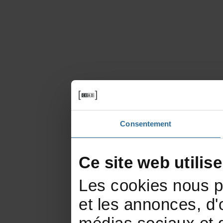
Consentement
Cesitewebutilis
Lescookiesnouspe
etlesannonces,d'of