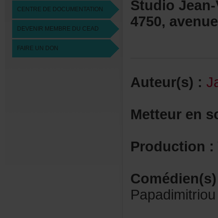
StudioJean-
CENTREDEDOCUMENTATION
4750,avenue
DEVENIRMEMBREDUCEAD
FAIREUNDON
Auteur(s):
J
Metteurens
Production:
Comédien(s)
Papadimitriou