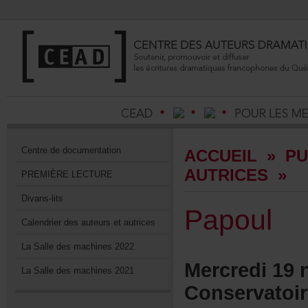
Centrededocumentation
ACCUEIL
»
PU
AUTRICES
»
PREMIÈRELECTURE
Divans-lits
Papoul
Calendrierdesauteursetautrices
LaSalledesmachines2022
Mercredi19
LaSalledesmachines2021
Conservatoi