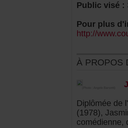
Publicvisé:
Pourplusd'i
http://www.co
ÀPROPOSDE
(Photo:AngeloBarsetti)
Diplôméedel
(1978),Jasm
comédienne,