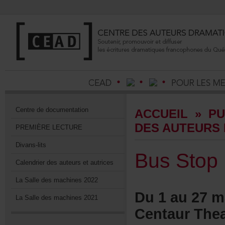
Centrededocumentation
ACCUEIL
»
PU
DESAUTEURS
PREMIÈRELECTURE
Divans-lits
BusStop
Calendrierdesauteursetautrices
LaSalledesmachines2022
Du1au27ma
LaSalledesmachines2021
CentaurThea