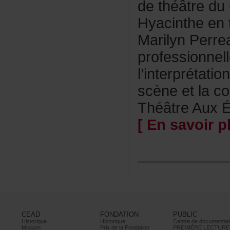
dethéâtred
Hyacintheen
MarilynPerre
professionnel
l’interprétati
scèneetlacod
ThéâtreAuxÉc
[Ensavoirpl
CEAD
FONDATION
PUBLIC
Historique
Historique
Centrededocumentati
Mission
PrixdelaFondation
PREMIÈRELECTURE