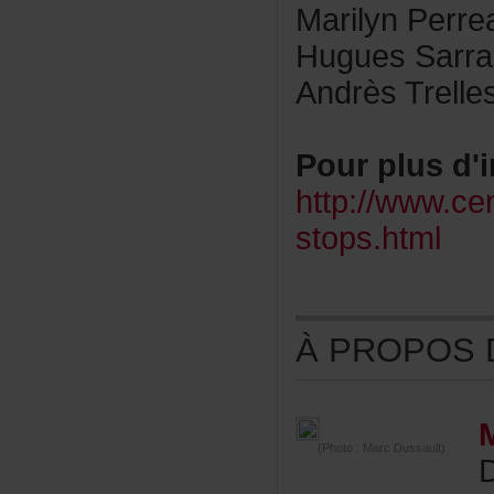
MarilynPerre
HuguesSarra-
AndrèsTrelle
Pourplusd'i
http://www.ce
stops.html
ÀPROPOSDE
(Photo:MarcDussault)