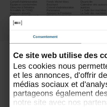
Conseild’administration
FondsMichelMarc
Divans-lits
Équipeetcoordonnées
Bouchard
Calendrierdesauteur
S’inscrireàl’infolettre
Conseild’administration
autrices
ActualitésduCEAD
Partenaires
LaSalledesmachine
Rapportsannuels
AppuyezlaFondation
LaSalledesmachine
Membreshonorifiquesdu
Objetspromotionnels
CEAD
Mesurescontrele
harcèlement
Politiquedeconfidentialité
Prixetconcours
Partenaires
Consentement
Cesitewebutilisedesco
Lescookiesnouspermette
etlesannonces,d'offrirde
médiassociauxetd'analys
partageonségalementdesi
notresiteavecnosparte