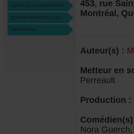
453,rueSaint
CENTREDEDOCUMENTATION
Montréal,Qu
DEVENIRMEMBREDUCEAD
FAIREUNDON
Auteur(s):
M
Metteurens
Perreault
Production:
Comédien(s)
NoraGuerch,