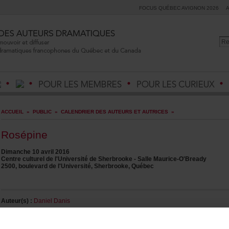
FOCUSQUÉBECAVIGNON2026
ACCUEIL
»
PUBLIC
»
CALENDRIERDESAUTEURSETAUTRICES
»
Rosépine
Dimanche10avril2016
Centrecultureldel'UniversitédeSherbrooke-SalleMaurice-O'Bready
2500,boulevarddel'Université,Sherbrooke,Québec
Auteur(s):
DanielDanis
Metteurenscène:
MartheAdam