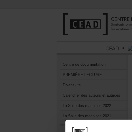
Centrededocumentation
PREMIÈRELECTURE
Divans-lits
Calendrierdesauteursetautrices
LaSalledesmachines2022
LaSalledesmachines2021