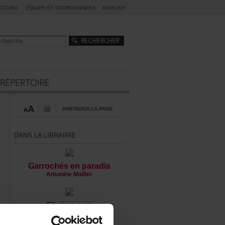
ACCUEIL
ÉQUIPEETCOORDONNÉES
ENGLISH
PARTAGERLAPAGE
DANSLALIBRAIRIE
Garrochésenparadis
AntonineMaillet
Etsiunsoir
LisaLHeureux