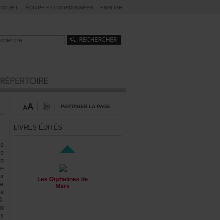
ACCUEIL
ÉQUIPEETCOORDONNÉES
ENGLISH
PARTAGERLAPAGE
LIVRESÉDITÉS
ne
le
en
e-
ur
LesOrphelinesde
de
Mars
le
à-
ux
es