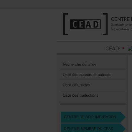
Recherchedétaillée
Listedesauteursetautrices
Listedestextes
Listedestraductions
CENTREDEDOCUMENTATION
DEVENIRMEMBREDUCEAD