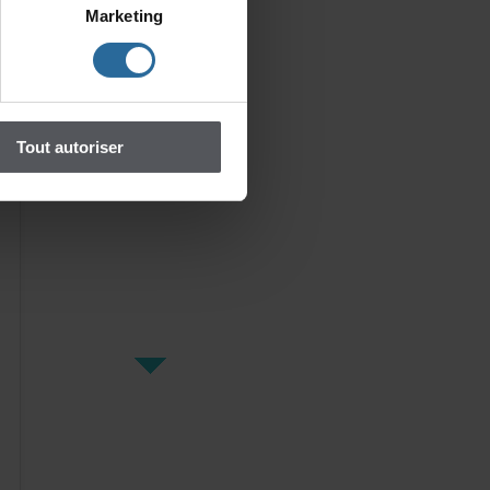
Marketing
Toutautoriser
Sousuncielde
chamaille
Terreocéane(avec
photographi...