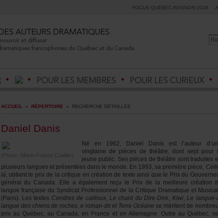
FOCUSQUÉBECAVIGNON2026
ACCUEIL
»
RÉPERTOIRE
»
RECHERCHEDÉTAILLÉE
DanielDanis
Néen1962,Daniel
Danis
estl’auteurd’u
vingtainedepiècesdethéâtre,dontseptpour
(Photo:Marie-FranceCoallier)
jeunepublic.Sespiècesdethéâtresonttraduites
plusieurslanguesetprésentéesdanslemonde.En1993,sapremièrepièce,
Cell
là
,obtientleprixdelacritiqueencréationdetexteainsiquelePrixduGouverne
généralduCanada.ElleaégalementreçulePrixdelameilleurecréation
languefrançaiseduSyndicatProfessionneldelaCritiqueDramatiqueetMusica
(Paris).Lestextes
Cendresdecailloux
,
LechantduDire-Dire
,
Kiwi
,
Lelangue-
languedeschiensderoches
,
eroman-dit
et
TerreOcéane
seméritentdenombre
prixauQuébec,auCanada,enFranceetenAllemagne.OutreauQuébec,s