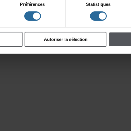
Dimanche8février2015-
Rosépine
Préférences
Statistiques
Samedi7février2015-
Rosépine
Dimanche1février2015-
Rosépine
Samedi31janvier2015-
Rosépine
Jeudi29janvier2015-
Rosépine
Autoriserlasélection