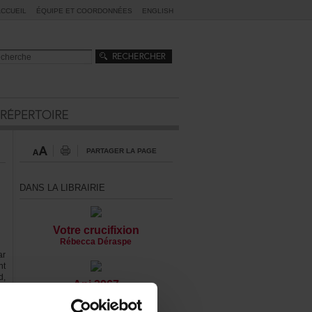
ACCUEIL
ÉQUIPEETCOORDONNÉES
ENGLISH
PARTAGERLAPAGE
DANSLALIBRAIRIE
Votrecrucifixion
RébeccaDéraspe
ar
nt
d,
Api2967
,à
RobertGurik
nt