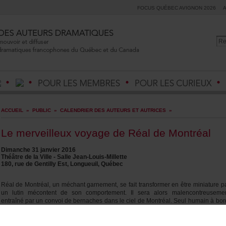
FOCUSQUÉBECAVIGNON2026
ACCUEIL
»
PUBLIC
»
CALENDRIERDESAUTEURSETAUTRICES
»
LemerveilleuxvoyagedeRéaldeMontréal
Dimanche31janvier2016
ThéâtredelaVille-SalleJean-Louis-Millette
180,ruedeGentillyEst,Longueuil,Québec
RéaldeMontréal,unméchantgarnement,sefaittransformerenêtreminiaturep
unlutinmécontentdesoncomportement.Ilseraalorsmalencontreuseme
entraînéparunconvoidebernachesdanslecieldeMontréal.Seulhumainàbor
ilestpropulséversd’intéressantesdécouvertes,confrontéàuntoutautremonde
lagéographiedesonpays,auxhabitantsduQuébecetauxhistoiresquipeuple
lesterresquébécoises.