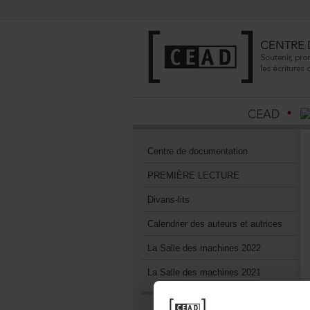
Centrededocumentation
PREMIÈRELECTURE
Divans-lits
Calendrierdesauteursetautrices
LaSalledesmachines2022
LaSalledesmachines2021