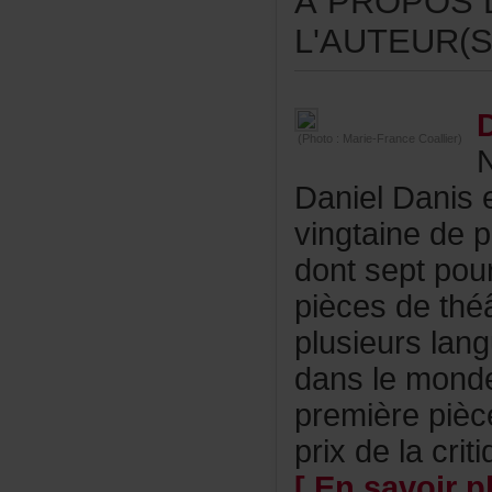
ÀPROPOSD
L'AUTEUR(S
(Photo:Marie-FranceCoallier)
DanielDanise
vingtainedep
dontseptpou
piècesdethéâ
plusieurslan
danslemond
premièrepièce
prixdelacritiq
[Ensavoirpl