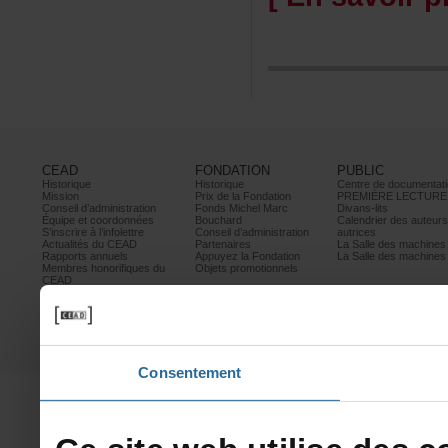
CEAD
FONDATION
PUBLIC
Historique
Historique
Centrededocumentati
Mission
PrixdelaFondation
PREMIÈRELECTURE
Conseild’administration
FondsMichelMarc
Divans-lits
Équipeetcoordonnées
Bouchard
Calendrierdesauteur
S’inscrireàl’infolettre
Conseild’administration
autrices
ActualitésduCEAD
Partenaires
LaSalledesmachine
Rapportsannuels
AppuyezlaFondation
LaSalledesmachine
Membreshonorifiquesdu
Objetspromotionnels
CEAD
Mesurescontrele
harcèlement
Politiquedeconfidentialité
Prixetconcours
Partenaires
Consentement