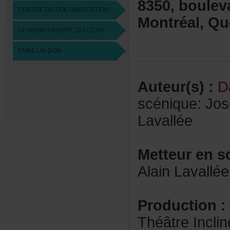
8350,boulev
CENTREDEDOCUMENTATION
Montréal,Qu
DEVENIRMEMBREDUCEAD
FAIREUNDON
Auteur(s):
D
scénique:Jos
Lavallée
Metteurens
AlainLavallée
Production:
ThéâtreIncli