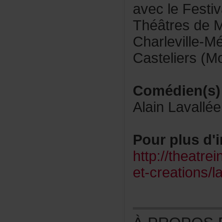
avecleFesti
ThéâtresdeM
Charleville-M
Casteliers(Mo
Comédien(s)
AlainLavallée
Pourplusd'i
http://theatre
et-creations/