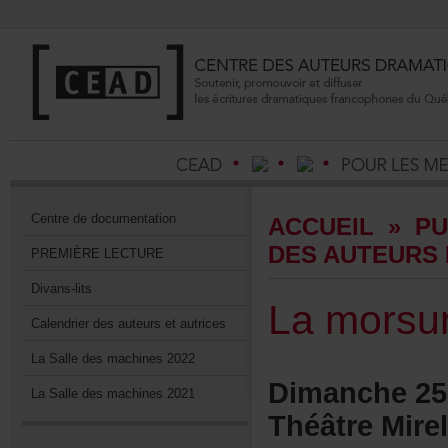
Centrededocumentation
ACCUEIL
»
PU
DESAUTEURS
PREMIÈRELECTURE
Divans-lits
Lamorsu
Calendrierdesauteursetautrices
LaSalledesmachines2022
Dimanche25
LaSalledesmachines2021
ThéâtreMire