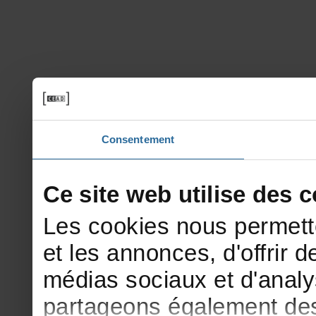
Consentement
Cesitewebutilisedesco
Lescookiesnouspermett
etlesannonces,d'offrirde
médiassociauxetd'analy
partageonségalementdesi