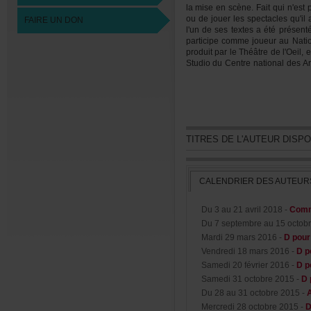
lamiseenscène.Faitquin'estp
oudejouerlesspectaclesqu'il
FAIREUNDON
l'undesestextesaétéprésen
participecommejoueurauNati
produitparleThéâtredel'Oeil,
StudioduCentrenationaldesAr
desGrosBecsàQuébecetduT
tournéeen2003-2004.»(Source
TITRESDEL'AUTEURDISP
CALENDRIERDESAUTEUR
Du3au21avril2018-
Comm
Du7septembreau15octob
Mardi29mars2016-
Dpour
Vendredi18mars2016-
Dp
Samedi20février2016-
Dp
Samedi31octobre2015-
D
Du28au31octobre2015-
Mercredi28octobre2015-
D