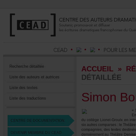
Recherchedétaillée
ACCUEIL
»
RÉ
DÉTAILLÉE
Listedesauteursetautrices
Listedestextes
SimonBou
Listedestraductions
«S
En
ducollègeLionel-Groulxenint
CENTREDEDOCUMENTATION
sixautrescomparses:leThéâtre
compagnies,destextesdestin
DEVENIRMEMBREDUCEAD
dernièrementauThéâtreDenise-