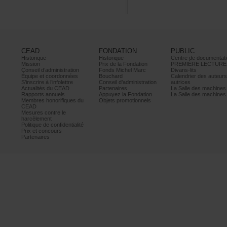
CEAD
FONDATION
PUBLIC
Historique
Historique
Centrededocumentati
Mission
PrixdelaFondation
PREMIÈRELECTURE
Conseild’administration
FondsMichelMarc
Divans-lits
Équipeetcoordonnées
Bouchard
Calendrierdesauteur
S’inscrireàl’infolettre
Conseild’administration
autrices
ActualitésduCEAD
Partenaires
LaSalledesmachine
Rapportsannuels
AppuyezlaFondation
LaSalledesmachine
Membreshonorifiquesdu
Objetspromotionnels
CEAD
Mesurescontrele
harcèlement
Politiquedeconfidentialité
Prixetconcours
Partenaires