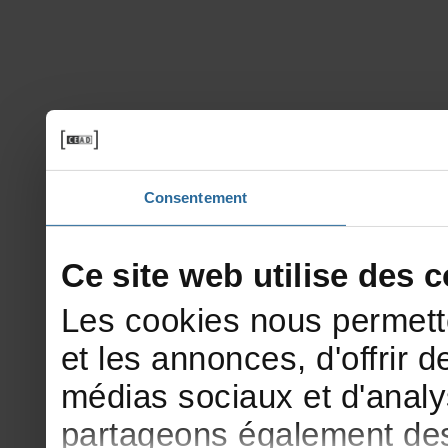
Consentement
Cesitewebutilisedesco
Lescookiesnouspermett
etlesannonces,d'offrirde
médiassociauxetd'analy
partageonségalementdesi