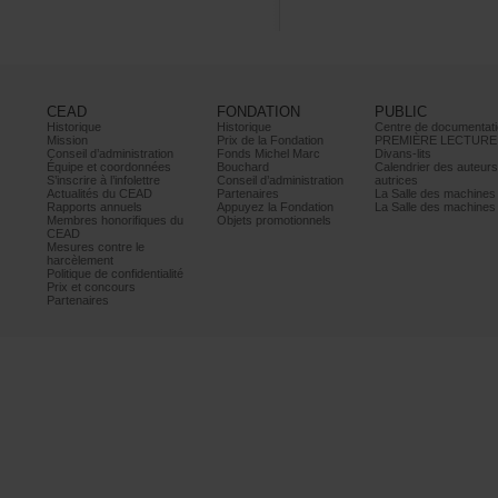
CEAD
FONDATION
PUBLIC
Historique
Historique
Centrededocumentati
Mission
PrixdelaFondation
PREMIÈRELECTURE
Conseild’administration
FondsMichelMarc
Divans-lits
Équipeetcoordonnées
Bouchard
Calendrierdesauteur
S’inscrireàl’infolettre
Conseild’administration
autrices
ActualitésduCEAD
Partenaires
LaSalledesmachine
Rapportsannuels
AppuyezlaFondation
LaSalledesmachine
Membreshonorifiquesdu
Objetspromotionnels
CEAD
Mesurescontrele
harcèlement
Politiquedeconfidentialité
Prixetconcours
Partenaires