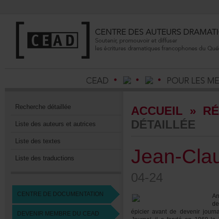
Recherchedétaillée
ACCUEIL
»
RÉ
DÉTAILLÉE
Listedesauteursetautrices
Listedestextes
Jean-Cla
Listedestraductions
04-24
CENTREDEDOCUMENTATION
An
de
épicieravantdedevenirjourn
DEVENIRMEMBREDUCEAD