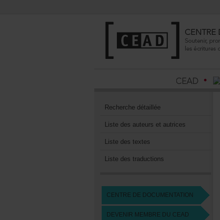
Recherchedétaillée
Listedesauteursetautrices
Listedestextes
Listedestraductions
CENTREDEDOCUMENTATION
DEVENIRMEMBREDUCEAD