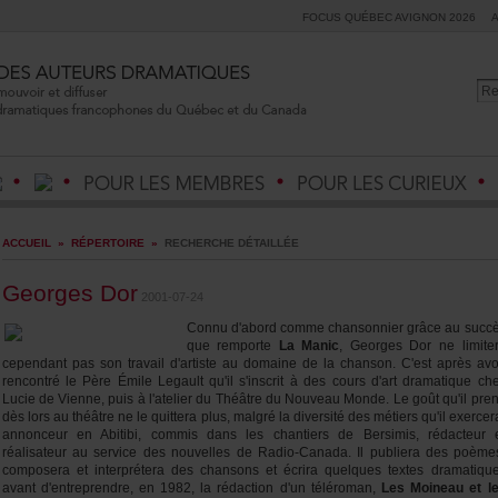
FOCUSQUÉBECAVIGNON2026
ACCUEIL
»
RÉPERTOIRE
»
RECHERCHEDÉTAILLÉE
GeorgesDor
2001-07-24
Connud'abordcommechansonniergrâceausucc
queremporte
LaManic
,GeorgesDornelimite
cependantpassontravaild'artisteaudomainedelachanson.C'estaprèsavo
rencontrélePèreÉmileLegaultqu'ils'inscritàdescoursd'artdramatiquech
LuciedeVienne,puisàl'atelierduThéâtreduNouveauMonde.Legoûtqu'ilpre
dèslorsauthéâtrenelequitteraplus,malgréladiversitédesmétiersqu'ilexercer
annonceurenAbitibi,commisdansleschantiersdeBersimis,rédacteur
réalisateurauservicedesnouvellesdeRadio-Canada.Ilpublieradespoème
composeraetinterpréteradeschansonsetécriraquelquestextesdramatiqu
avantd'entreprendre,en1982,larédactiond'untéléroman,
LesMoineauetl