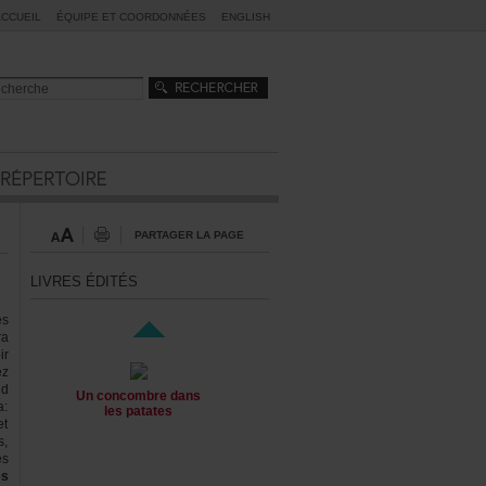
ACCUEIL
ÉQUIPEETCOORDONNÉES
ENGLISH
PARTAGERLAPAGE
LIVRESÉDITÉS
ès
ra
ir
ez
nd
Unconcombredans
a:
lespatates
et
s,
es
es