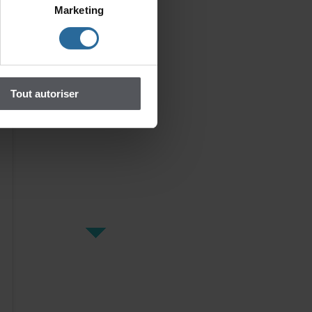
Marketing
Toutautoriser
LesMoineauchez
lesPinson
Dusangbleudans
lesveines