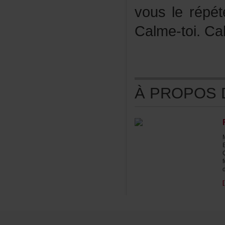
vouslerépé
Calme-toi.Ca
ÀPROPOSDE