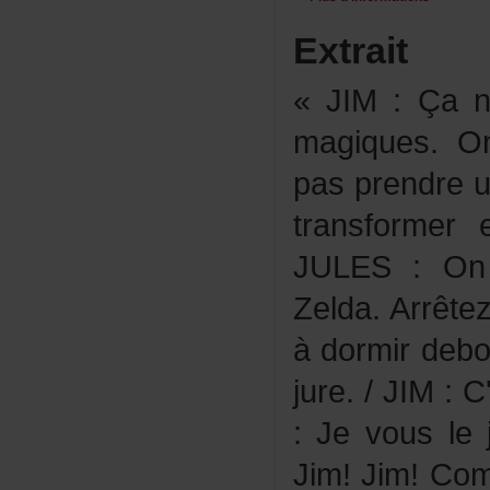
Extrait
«JIM:Çan'e
magiques.O
pasprendre
transformer
JULES:Onn
Zelda.Arrête
àdormirdeb
jure./JIM:C
:Jevouslej
Jim!Jim!Comb