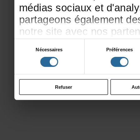
médiassociauxetd'analy
partageonségalementdesi
notresiteavecnosparte
publicitéetd'analyse,qu
Sélection
Nécessaires
Préférences
du
d'autresinformationsqu
consentement
ontcollectéeslorsdevotr
Refuser
Aut