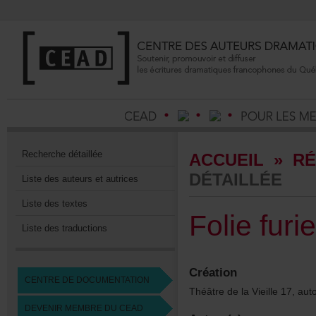
Recherchedétaillée
ACCUEIL
»
RÉ
DÉTAILLÉE
Listedesauteursetautrices
Listedestextes
Foliefuri
Listedestraductions
Création
CENTREDEDOCUMENTATION
ThéâtredelaVieille17,au
DEVENIRMEMBREDUCEAD