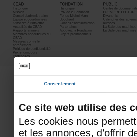
CEAD
FONDATION
PUBLIC
Historique
Historique
Centrededocumentati
Mission
PrixdelaFondation
PREMIÈRELECTURE
Conseild’administration
FondsMichelMarc
Divans-lits
Équipeetcoordonnées
Bouchard
Calendrierdesauteur
S’inscrireàl’infolettre
Conseild’administration
autrices
ActualitésduCEAD
Partenaires
LaSalledesmachine
Rapportsannuels
AppuyezlaFondation
LaSalledesmachine
Membreshonorifiquesdu
Objetspromotionnels
CEAD
Mesurescontrele
harcèlement
Politiquedeconfidentialité
Prixetconcours
Partenaires
Consentement
Cesitewebutilisedesco
Lescookiesnouspermett
etlesannonces,d'offrirde