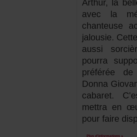
Arthur,label
aveclaméc
chanteusea
jalousie.Cett
aussisorc
pourrasupp
préféréede
DonnaGiovan
cabaret.C'
mettraenœu
pourfairedisp
Plusd'informations»