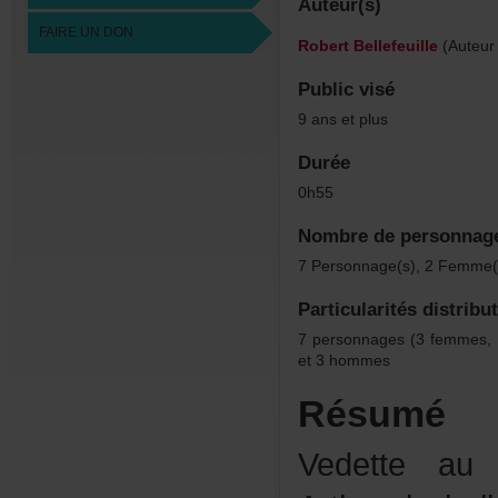
Auteur(s)
FAIREUNDON
RobertBellefeuille
(Auteur
Publicvisé
9ansetplus
Durée
0h55
Nombredepersonnag
7Personnage(s),2Femme(
Particularitésdistribu
7personnages(3femmes
et3hommes
Résumé
Vedetteau