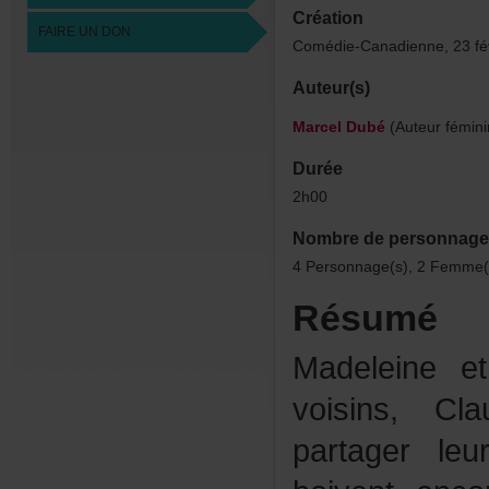
Création
FAIREUNDON
Comédie-Canadienne,23fé
Auteur(s)
MarcelDubé
(Auteurfémini
Durée
2h00
Nombredepersonnage
4Personnage(s),2Femme(
Résumé
Madeleinee
voisins,Cl
partagerle