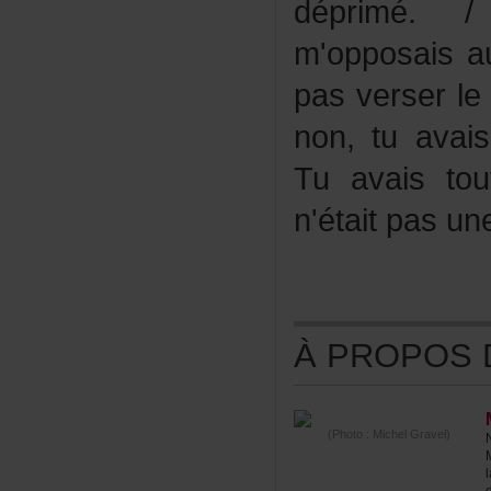
déprimé
m'opposaisa
pasverserl
non,tuavais
Tuavaistou
n'étaitpasun
ÀPROPOSDE
(Photo:MichelGravel)