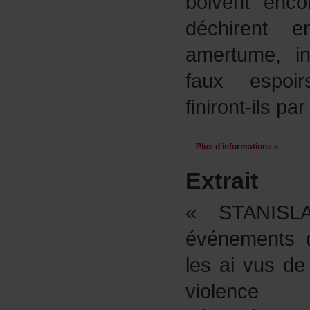
boiventenc
déchirente
amertume,inf
fauxespoir
finiront-ilsp
Plusd'informations»
Extrait
«STANISL
événements
lesaivusd
viol