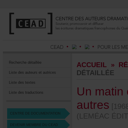
Recherchedétaillée
ACCUEIL
»
RÉ
DÉTAILLÉE
Listedesauteursetautrices
Listedestextes
Unmatin
Listedestraductions
autres
[1968
CENTREDEDOCUMENTATION
(LEMÉACÉDIT
DEVENIRMEMBREDUCEAD