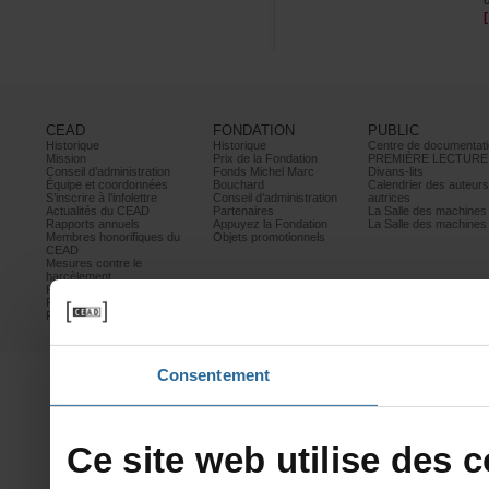
CEAD
FONDATION
PUBLIC
Historique
Historique
Centrededocumentati
Mission
PrixdelaFondation
PREMIÈRELECTURE
Conseild’administration
FondsMichelMarc
Divans-lits
Équipeetcoordonnées
Bouchard
Calendrierdesauteur
S’inscrireàl’infolettre
Conseild’administration
autrices
ActualitésduCEAD
Partenaires
LaSalledesmachine
Rapportsannuels
AppuyezlaFondation
LaSalledesmachine
Membreshonorifiquesdu
Objetspromotionnels
CEAD
Mesurescontrele
harcèlement
Politiquedeconfidentialité
Prixetconcours
Partenaires
Consentement
Cesitewebutilisedesco