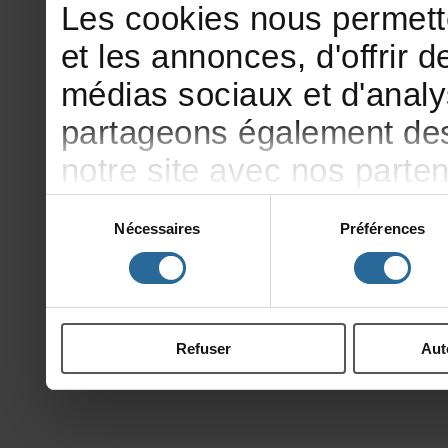
Lescookiesnouspermett
etlesannonces,d'offrirde
médiassociauxetd'analy
partageonségalementdesi
notresiteavecnosparte
publicitéetd'analyse,qu
Sélection
Nécessaires
Préférences
du
d'autresinformationsqu
consentement
ontcollectéeslorsdevotr
Refuser
Aut