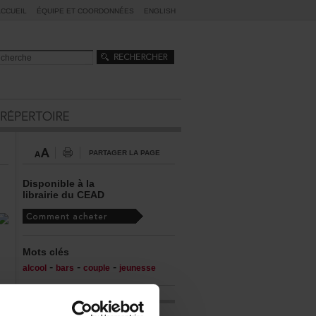
ACCUEIL
ÉQUIPEETCOORDONNÉES
ENGLISH
PARTAGERLAPAGE
Disponibleàla
librairieduCEAD
Motsclés
-
-
-
alcool
bars
couple
jeunesse
ÀL'AFFICHEDUCALENDRIER