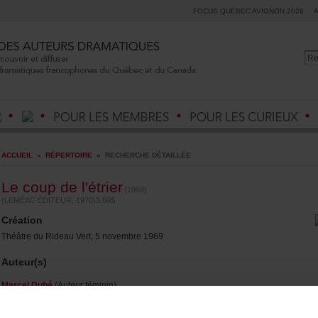
FOCUSQUÉBECAVIGNON2026
ACCUEIL
»
RÉPERTOIRE
»
RECHERCHEDÉTAILLÉE
Lecoupdel'étrier
[1969]
(LEMÉACÉDITEUR,1970)3.50$
Création
ThéâtreduRideauVert,5novembre1969
Auteur(s)
MarcelDubé
(Auteurféminin)
Durée