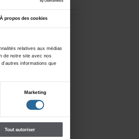
DESAUTEURS
Àproposdescookies
Touslesévénements
sa
il
nalitésrelativesauxmédias
t,
iondenotresiteavecnos
n,
d'autresinformationsque
Marketing
un
la
Toutautoriser