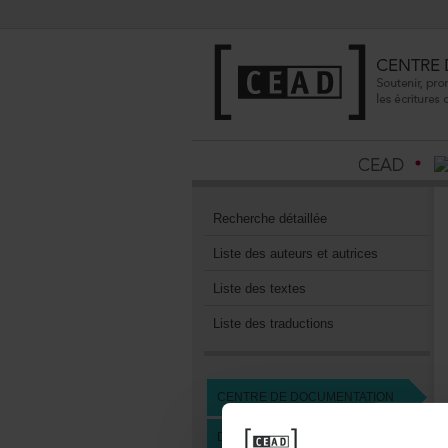
Recherchedétaillée
Listedesauteursetautrices
Listedestextes
Listedestraductions
CENTREDEDOCUMENTATION
DEVENIRMEMBREDUCEAD