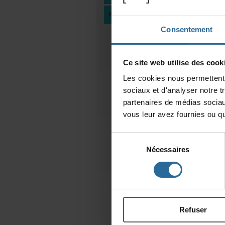
FAIREUNDON
Consentement
Cesitewebutilisedescooki
Lescookiesnouspermettentd
sociauxetd'analysernotret
partenairesdemédiassociau
vousleuravezfourniesouqu'
Sélection
Nécessaires
du
consentement
Refuser