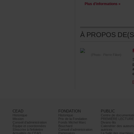
Plusd'informations»
ÀPROPOSDE(S)
(Photo:PierreFilion)
CEAD
FONDATION
PUBLIC
Historique
Historique
Centrededocumentati
Mission
PrixdelaFondation
PREMIÈRELECTURE
Conseild’administration
FondsMichelMarc
Divans-lits
Équipeetcoordonnées
Bouchard
Calendrierdesauteur
S’inscrireàl’infolettre
Conseild’administration
autrices
ActualitésduCEAD
Partenaires
LaSalledesmachine