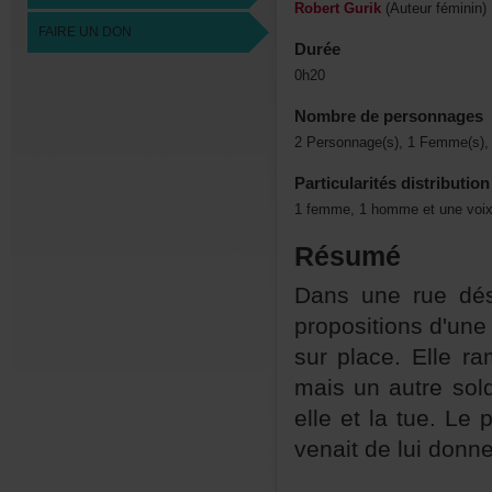
RobertGurik
(Auteurféminin)
FAIREUNDON
Durée
0h20
Nombredepersonnages
2Personnage(s),1Femme(s),
Particularitésdistribution
1femme,1hommeetunevoix
Résumé
Dansuneruedése
propositionsd'une
surplace.Elleram
maisunautresold
elleetlatue.Lep
venaitdeluidonne