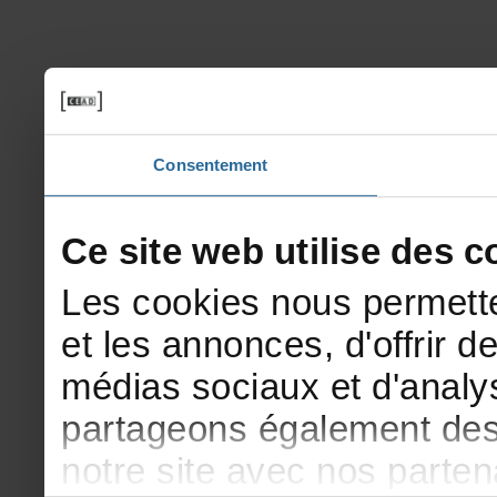
Consentement
Cesitewebutilisedesco
Lescookiesnouspermette
etlesannonces,d'offrirde
médiassociauxetd'analys
partageonségalementdesi
notresiteavecnosparte