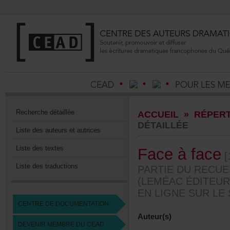
Recherchedétaillée
ACCUEIL
»
RÉPERT
DÉTAILLÉE
Listedesauteursetautrices
Listedestextes
Faceàface
[
Listedestraductions
PARTIEDURECUE
(LEMÉACÉDITEUR
ENLIGNESURLESI
CENTREDEDOCUMENTATION
Auteur(s)
DEVENIRMEMBREDUCEAD