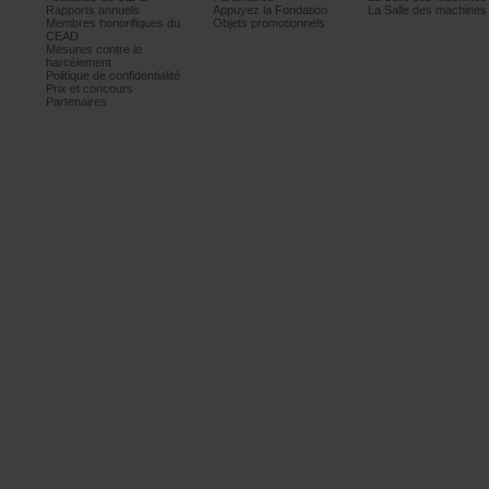
Rapportsannuels
AppuyezlaFondation
LaSalledesmachine
Membreshonorifiquesdu
Objetspromotionnels
CEAD
Mesurescontrele
harcèlement
Politiquedeconfidentialité
Prixetconcours
Partenaires