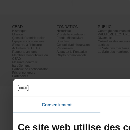
CEAD
FONDATION
PUBLIC
Historique
Historique
Centrededocumentati
Mission
PrixdelaFondation
PREMIÈRELECTURE
Conseild’administration
FondsMichelMarc
Divans-lits
Équipeetcoordonnées
Bouchard
Calendrierdesauteur
S’inscrireàl’infolettre
Conseild’administration
autrices
ActualitésduCEAD
Partenaires
LaSalledesmachine
Rapportsannuels
AppuyezlaFondation
LaSalledesmachine
Membreshonorifiquesdu
Objetspromotionnels
CEAD
Mesurescontrele
harcèlement
Politiquedeconfidentialité
Prixetconcours
Partenaires
Consentement
Cesitewebutilisedesco