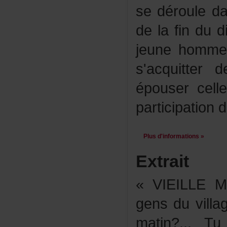
sedérouleda
delafindudi
jeunehommed
s'acquitte
épousercel
participation
Plusd'informations»
Extrait
«VIEILLEMA
gensduvill
matin?...T