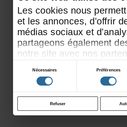
Lescookiesnouspermett
etlesannonces,d'offrirde
médiassociauxetd'analy
partageonségalementdesi
notresiteavecnosparte
publicitéetd'analyse,qu
Sélection
Nécessaires
Préférences
du
d'autresinformationsqu
consentement
ontcollectéeslorsdevotr
Refuser
Aut