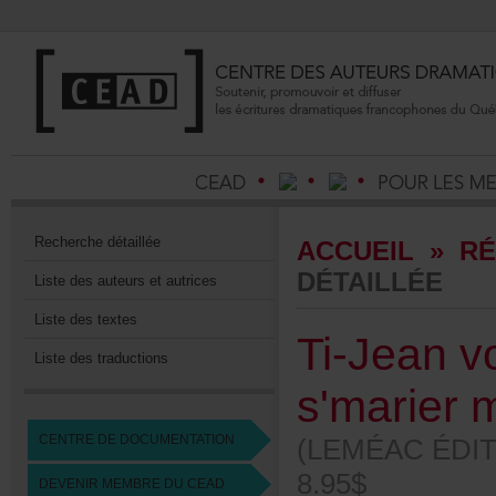
Recherchedétaillée
ACCUEIL
»
RÉ
DÉTAILLÉE
Listedesauteursetautrices
Listedestextes
Ti-Jeanv
Listedestraductions
s'marierm
CENTREDEDOCUMENTATION
(LEMÉACÉDIT
8.95$
DEVENIRMEMBREDUCEAD