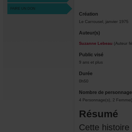
FAIREUNDON
Création
LeCarrousel,janvier1975
Auteur(s)
SuzanneLebeau
(Auteurfé
Publicvisé
9ansetplus
Durée
0h50
Nombredepersonnage
4Personnage(s),2Femme(
Résumé
Cettehistoire