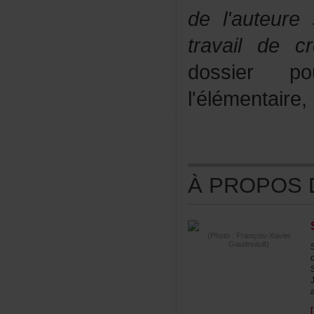
del'auteur
travaildecr
dossierp
l'élémentaire
ÀPROPOSDE
(Photo:François-Xavier
Gaudreault)
a