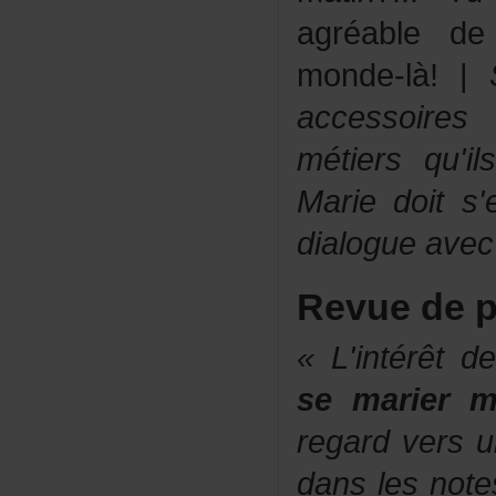
agréabled
monde-là!|
accessoire
métiersqu'il
Mariedoits'
dialogueavec
Revuedep
«L'intérêtd
semarierm
regardvers
danslesnote