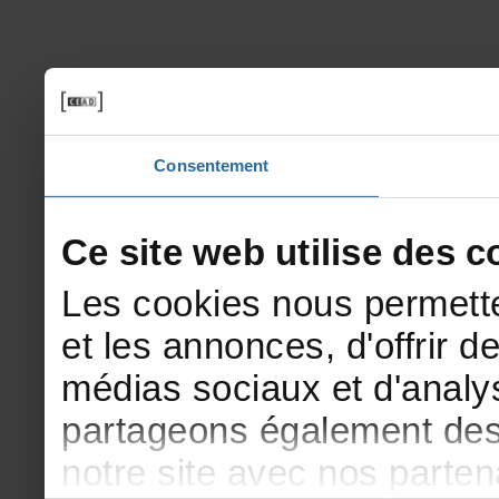
Consentement
Cesitewebutilisedesco
Lescookiesnouspermette
etlesannonces,d'offrirde
médiassociauxetd'analys
partageonségalementdesi
notresiteavecnosparte