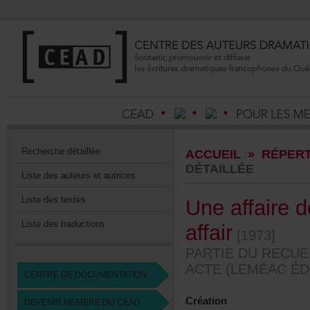
Recherchedétaillée
ACCUEIL
»
RÉPERT
DÉTAILLÉE
Listedesauteursetautrices
Listedestextes
Uneaffaired
Listedestraductions
affair
[1973]
PARTIEDURECUE
ACTE(LEMÉACÉDI
CENTREDEDOCUMENTATION
Création
DEVENIRMEMBREDUCEAD