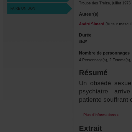
TroupedesTreize,juillet1973
FAIREUNDON
Auteur(s)
AndréSimard
(Auteurmasculi
Durée
0h45
Nombredepersonnages
4Personnage(s),2Femme(s),
Résumé
Unobsédésexue
psychiatrearr
patientesouffran
Plusd'informations»
Extrait