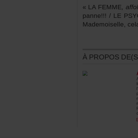
«LAFEMME
,affo
panne!!!/LEPSYC
Mademoiselle,cel
ÀPROPOSDE(S)
c