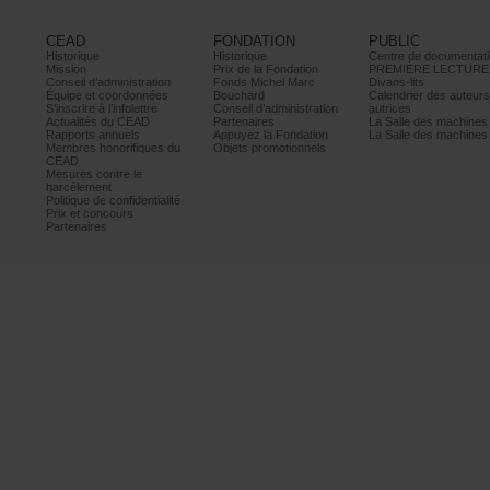
CEAD
FONDATION
PUBLIC
Historique
Historique
Centrededocumentati
Mission
PrixdelaFondation
PREMIÈRELECTURE
Conseild’administration
FondsMichelMarc
Divans-lits
Équipeetcoordonnées
Bouchard
Calendrierdesauteur
S’inscrireàl’infolettre
Conseild’administration
autrices
ActualitésduCEAD
Partenaires
LaSalledesmachine
Rapportsannuels
AppuyezlaFondation
LaSalledesmachine
Membreshonorifiquesdu
Objetspromotionnels
CEAD
Mesurescontrele
harcèlement
Politiquedeconfidentialité
Prixetconcours
Partenaires