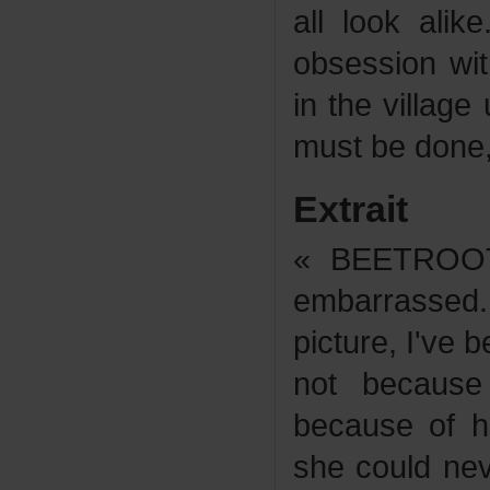
alllookali
obsessionwi
inthevillag
mustbedone
Extrait
«BEETROO
embarrasse
picture,I've
notbecaus
becauseof
shecouldnev