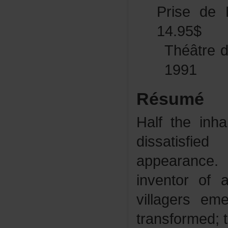
PrisedeP
14.95$
Théâtred
1991
Résumé
Halftheinha
dissatisfi
appearance
inventorof
villagerse
transformed;t