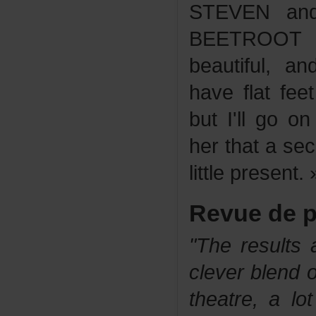
STEVENa
BEETROOT
beautiful,
haveflatfe
butI'llgoonl
herthatasec
littlepresent.
Revuedep
"Theresult
cleverblend
theatre,alo