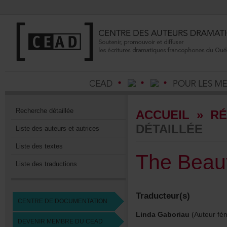
Recherchedétaillée
ACCUEIL
»
RÉ
DÉTAILLÉE
Listedesauteursetautrices
Listedestextes
TheBeau
Listedestraductions
Traducteur(s)
CENTREDEDOCUMENTATION
LindaGaboriau
(Auteurfém
DEVENIRMEMBREDUCEAD