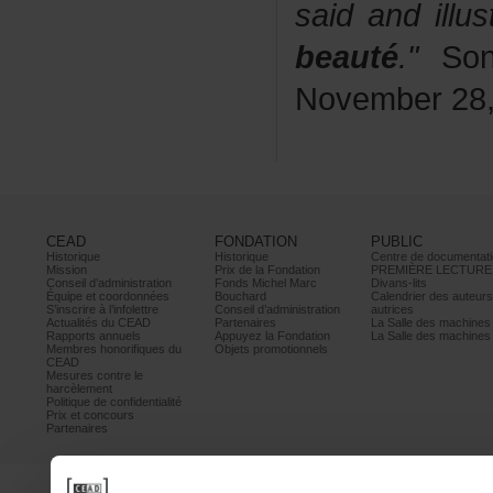
saidandillus
beauté
."
Son
November28,
CEAD
FONDATION
PUBLIC
Historique
Historique
Centrededocumentati
Mission
PrixdelaFondation
PREMIÈRELECTURE
Conseild’administration
FondsMichelMarc
Divans-lits
Équipeetcoordonnées
Bouchard
Calendrierdesauteur
S’inscrireàl’infolettre
Conseild’administration
autrices
ActualitésduCEAD
Partenaires
LaSalledesmachine
Rapportsannuels
AppuyezlaFondation
LaSalledesmachine
Membreshonorifiquesdu
Objetspromotionnels
CEAD
Mesurescontrele
harcèlement
Politiquedeconfidentialité
Prixetconcours
Partenaires