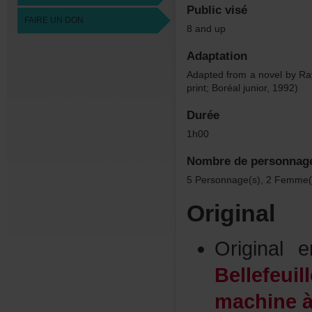
Publicvisé
FAIREUNDON
8andup
Adaptation
AdaptedfromanovelbyRay
print;Boréaljunior,1992)
Durée
1h00
Nombredepersonnag
5Personnage(s),2Femme(
Original
Original
Bellefeuill
machineà