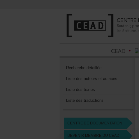
Recherchedétaillée
Listedesauteursetautrices
Listedestextes
Listedestraductions
CENTREDEDOCUMENTATION
DEVENIRMEMBREDUCEAD