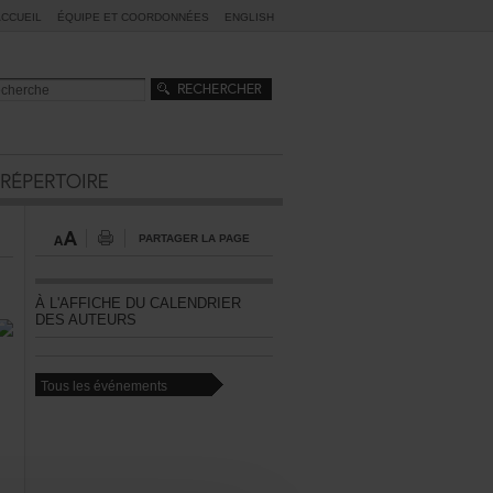
ACCUEIL
ÉQUIPEETCOORDONNÉES
ENGLISH
PARTAGERLAPAGE
ÀL'AFFICHEDUCALENDRIER
DESAUTEURS
Touslesévénements