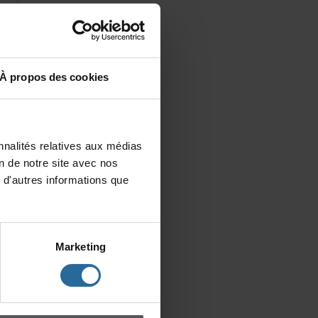
Àproposdescookies
3]
nalitésrelativesauxmédias
iondenotresiteavecnos
wo
d'autresinformationsque
le
to
is
ed
Marketing
ng
ot