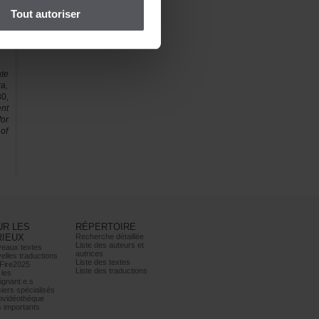
ve
Toutautoriser
e,
te
a,
0,
nt
or
of
URLES
RÉPERTOIRE
RIEUX
Recherchedétaillée
Listedesauteurset
eauxtextes
autrices
ellestraductions
Listedestextes
Fire2025
Listedestraductions
les
ignant.e.s
iersspécialisés
ovidéothèque
simportants