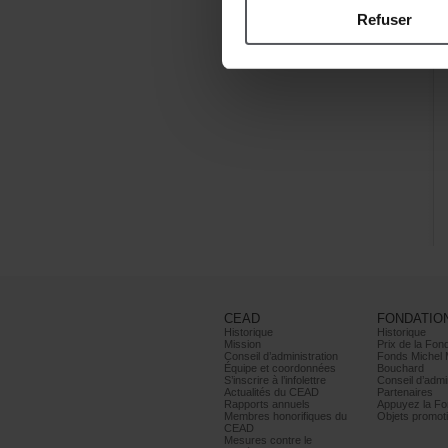
Refuser
CEAD
FONDATIO
Historique
Historique
Mission
PrixdelaFond
Conseild’administration
FondsMichel
Équipeetcoordonnées
Bouchard
S’inscrireàl’infolettre
Conseild’admin
ActualitésduCEAD
Partenaires
Rapportsannuels
AppuyezlaFon
Membreshonorifiquesdu
Objetspromoti
CEAD
Mesurescontrele