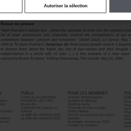
thatI'mtooserious.Iliketolaugh.ButIlikeplentyofotherthingsandIdon'tha
Autoriserlasélection
timetowaste.Attwenty,Rimbaudhadalreadyfinishedwriting,Nelliganwasinsan
Picassowasagenius,andI,Idon'tknowwhatI'mgoingtobe,but…[…]»
Revuedepresse
"AlainFournier'sincisivetext...allowsthespectatortoenterintotheagitatedpriva
lifeofthreeadolescentswhocheerfullyconfrontthecontradictionsofourer
somewherebetweencynicismandhumanism."
GilbertDavid,
LeDevoir
,May3
1994.&r
"InAlainFournier's
Jusqu'auxos!
threeyoungpeoplemeetinabaseme
todiscussfearsaboutthefuture,theriseofneo-nazismandtheirstrugglef
independenceinaworldwithnojobs.(...)afineexampleofanewwave
unpreachytheatreforteens."
KathrynGreenaway,
TheGazette
,May24,1994.
N
PUBLIC
POURLESMEMBRES
PO
Centrededocumentation
Activitésdramaturgiques
CU
ation
PREMIÈRELECTURE
Activitésdediffusion
Nouv
Marc
Divans-lits
Dépôtdetextes
Nouv
Calendrierdesauteurset
Protocoledemiseenpage
Sure
istration
autrices
Droitsd’auteur
Pour
LaSalledesmachines2022
Devenirunauteurouuneautrice
ense
dation
LaSalledesmachines2021
membre
Doss
onnels
AvantagesmembreduCEAD
Audi
Comitésdemembres
Lien