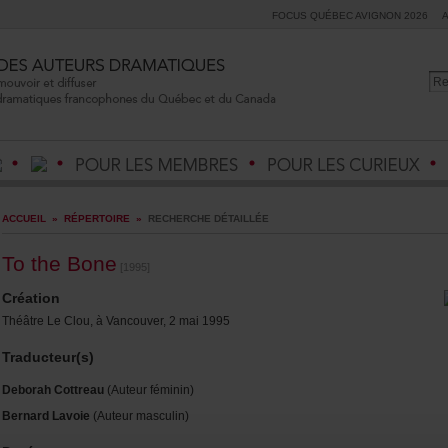
FOCUSQUÉBECAVIGNON2026
ACCUEIL
»
RÉPERTOIRE
»
RECHERCHEDÉTAILLÉE
TotheBone
[1995]
Création
ThéâtreLeClou,àVancouver,2mai1995
Traducteur(s)
DeborahCottreau
(Auteurféminin)
BernardLavoie
(Auteurmasculin)