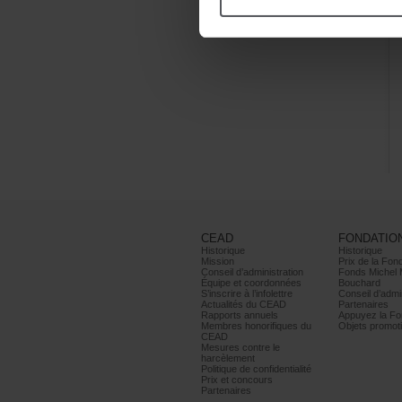
CEAD
FONDATIO
Historique
Historique
Mission
PrixdelaFond
Conseild’administration
FondsMichel
Équipeetcoordonnées
Bouchard
S’inscrireàl’infolettre
Conseild’admin
ActualitésduCEAD
Partenaires
Rapportsannuels
AppuyezlaFon
Membreshonorifiquesdu
Objetspromoti
CEAD
Mesurescontrele
harcèlement
Politiquedeconfidentialité
Prixetconcours
Partenaires