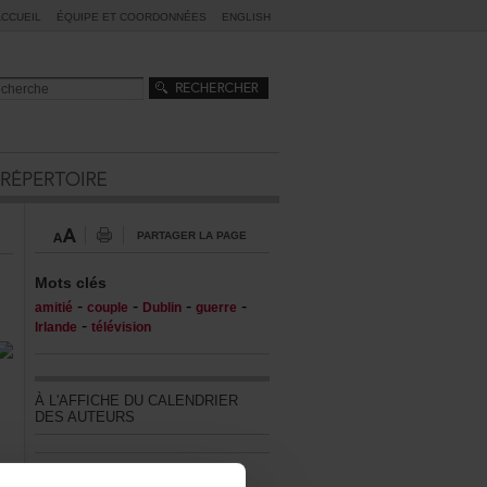
ACCUEIL
ÉQUIPEETCOORDONNÉES
ENGLISH
PARTAGERLAPAGE
Motsclés
-
-
-
-
amitié
couple
Dublin
guerre
-
Irlande
télévision
ÀL'AFFICHEDUCALENDRIER
DESAUTEURS
Touslesévénements