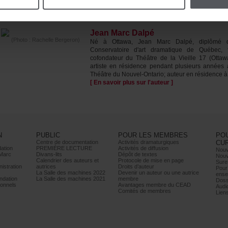
ÀPROPOSDE(S)L'AUTEUR(S)
JeanMarcDalpé
(Photo:RachelleBergeron)
NéàOttawa,JeanMarcDalpé,diplômé
Conservatoired'artdramatiquedeQuébec,f
cofondateurduThéâtredelaVieille17(Ottawa
artisteenrésidencependantplusieursannées
ThéâtreduNouvel-Ontario;auteurenrésidenceà.
[Ensavoirplussurl'auteur]
N
PUBLIC
POURLESMEMBRES
PO
Centrededocumentation
Activitésdramaturgiques
CU
ation
PREMIÈRELECTURE
Activitésdediffusion
Nouv
Marc
Divans-lits
Dépôtdetextes
Nouv
Calendrierdesauteurset
Protocoledemiseenpage
Sure
istration
autrices
Droitsd’auteur
Pour
LaSalledesmachines2022
Devenirunauteurouuneautrice
ense
dation
LaSalledesmachines2021
membre
Doss
onnels
AvantagesmembreduCEAD
Audi
Comitésdemembres
Lien