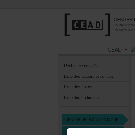
Recherchedétaillée
Listedesauteursetautrices
Listedestextes
Listedestraductions
CENTREDEDOCUMENTATION
DEVENIRMEMBREDUCEAD