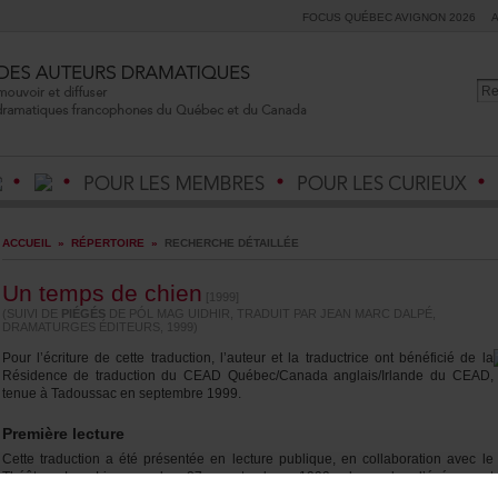
FOCUSQUÉBECAVIGNON2026
ACCUEIL
»
RÉPERTOIRE
»
RECHERCHEDÉTAILLÉE
Untempsdechien
[1999]
(SUIVIDE
PIÉGÉS
DEPÓLMAGUIDHIR,TRADUITPARJEANMARCDALPÉ,
DRAMATURGESÉDITEURS,1999)
Pourl’écrituredecettetraduction,l’auteuretlatraductriceontbénéficiédela
RésidencedetraductionduCEADQuébec/Canadaanglais/IrlandeduCEAD,
tenueàTadoussacenseptembre1999.
Premièrelecture
Cettetraductionaétéprésentéeenlecturepublique,encollaborationavecle
ThéâtreLaLicorne,le27septembre1999,lorsdel’événement
«Belfast/Montréal/Dublin».