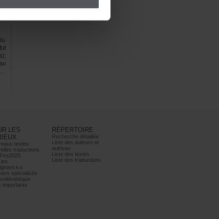
du
ut
);
au
..
URLES
RÉPERTOIRE
RIEUX
Recherchedétaillée
Listedesauteurset
eauxtextes
autrices
ellestraductions
Listedestextes
Fire2025
Listedestraductions
les
ignant.e.s
iersspécialisés
ovidéothèque
simportants