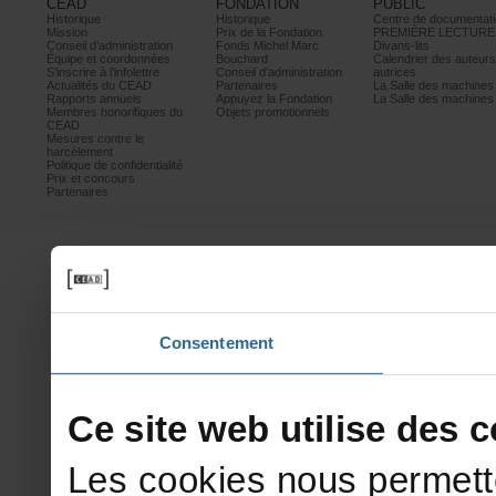
CEAD
FONDATION
PUBLIC
Historique
Historique
Centrededocumentati
Mission
PrixdelaFondation
PREMIÈRELECTURE
Conseild’administration
FondsMichelMarc
Divans-lits
Équipeetcoordonnées
Bouchard
Calendrierdesauteur
S’inscrireàl’infolettre
Conseild’administration
autrices
ActualitésduCEAD
Partenaires
LaSalledesmachine
Rapportsannuels
AppuyezlaFondation
LaSalledesmachine
Membreshonorifiquesdu
Objetspromotionnels
CEAD
Mesurescontrele
harcèlement
Politiquedeconfidentialité
Prixetconcours
Partenaires
Consentement
Cesitewebutilisedesco
Lescookiesnouspermett