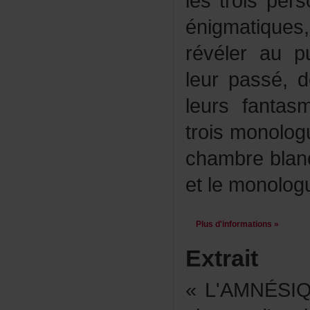
lestroisper
énigmatiqu
révéleraup
leurpassé,
leursfanta
troismonolo
chambreblan
etlemonolog
Plusd'informations»
Extrait
«L'AMNÉSI