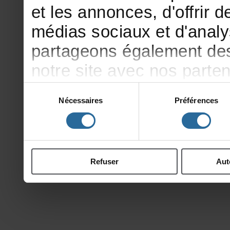
etlesannonces,d'offrirde
médiassociauxetd'analy
partageonségalementdesi
notresiteavecnosparte
publicitéetd'analyse,qu
Sélection
Nécessaires
Préférences
du
d'autresinformationsqu
consentement
ontcollectéeslorsdevotr
Refuser
Aut