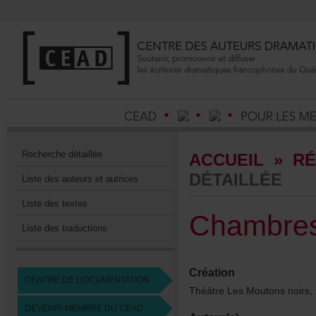
Recherchedétaillée
ACCUEIL
»
RÉ
DÉTAILLÉE
Listedesauteursetautrices
Listedestextes
Chambre
Listedestraductions
Création
CENTREDEDOCUMENTATION
ThéâtreLesMoutonsnoirs
DEVENIRMEMBREDUCEAD