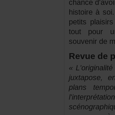
chanced'avoi
histoireàso
petitsplaisi
toutpouru
souvenirdem
Revuedep
«L'originali
juxtapose,
planstempor
l'interpré
scénographiq