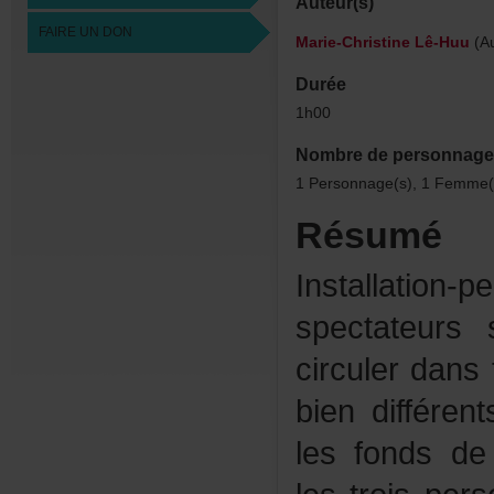
Auteur(s)
FAIREUNDON
Marie-ChristineLê-Huu
(Au
Durée
1h00
Nombredepersonnage
1Personnage(s),1Femme(
Résumé
Installati
spectateur
circulerdans
biendifféren
lesfondsde