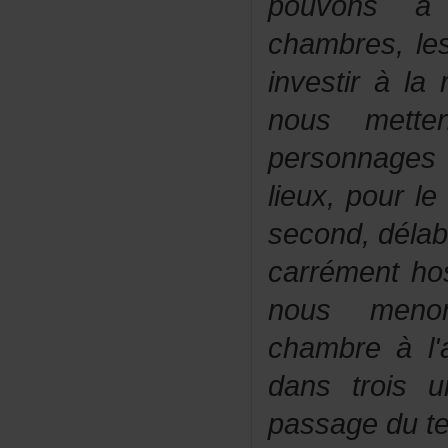
pouvonsàl
chambres,les
investiràla
nousmett
personnages
lieux,pourle
second,délab
carrémentho
nousmenon
chambreàl'a
danstroisu
passagedut