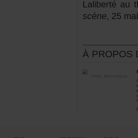
Lalibertéaut
scène
,25ma
ÀPROPOSDE
(Photo:MaryseBoyce)
l