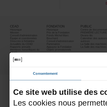
CEAD
FONDATION
PUBLIC
Historique
Historique
Centrededocumentati
Mission
PrixdelaFondation
PREMIÈRELECTURE
Conseild’administration
FondsMichelMarc
Divans-lits
Équipeetcoordonnées
Bouchard
Calendrierdesauteur
S’inscrireàl’infolettre
Conseild’administration
autrices
ActualitésduCEAD
Partenaires
LaSalledesmachine
Rapportsannuels
AppuyezlaFondation
LaSalledesmachine
Membreshonorifiquesdu
Objetspromotionnels
CEAD
Mesurescontrele
harcèlement
Politiquedeconfidentialité
Prixetconcours
Partenaires
Consentement
Cesitewebutilisedesco
Lescookiesnouspermette