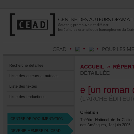
Recherchedétaillée
ACCUEIL
»
RÉPERT
DÉTAILLÉE
Listedesauteursetautrices
Listedestextes
e[unromand
Listedestraductions
(L'ARCHEÉDITEUR
Création
CENTREDEDOCUMENTATION
ThéâtreNationaldelaColline
desAmériques,1erjuin2005
DEVENIRMEMBREDUCEAD