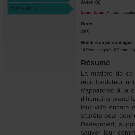
Auteur(s)
FAIREUNDON
DanielDanis
(Auteurmasculin
Durée
2h00
Nombredepersonnages
14Personnage(s),6Femme(s)
Résumé
Lamatièredecet
récitfondateurant
s'apparenteàla
d'humainsprendla
leurvilleencor
s'arrêtepourdonn
Dadagobert,suppl
sauverleurcomm