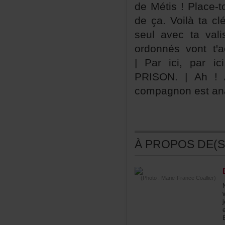
deMétis!Place-t
deça.Voilàtaclé
seulavectavali
ordonnésvontt'a
|Parici,paric
PRISON.|Ah
compagnonestana
ÀPROPOSDE(S)
(Photo:Marie-FranceCoallier)