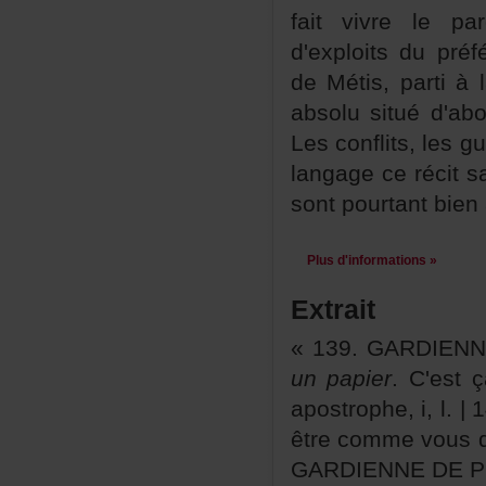
faitvivrelepar
d'exploitsdupré
deMétis,partià
absolusituéd'abo
Lesconflits,lesg
langagecerécits
sontpourtantbiena
Plusd'informations»
Extrait
«139.GARDIEN
unpapier
.C'estç
apostrophe,i,l.|1
êtrecommevousdit
GARDIENNEDEPRI