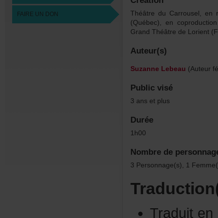
Création
ThéâtreduCarrousel,en
FAIREUNDON
(Québec),encoproducti
GrandThéâtredeLorient(F
Auteur(s)
SuzanneLebeau
(Auteurfé
Publicvisé
3ansetplus
Durée
1h00
Nombredepersonnag
3Personnage(s),1Femme(
Traduction
Traduiten