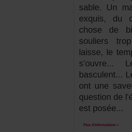
sable.Unma
exquis,dud
chosedebie
soulierstr
laisse,lete
s'ouvre..
basculent...
ontunesaveu
questiondel
estposée...
Plusd'informations»