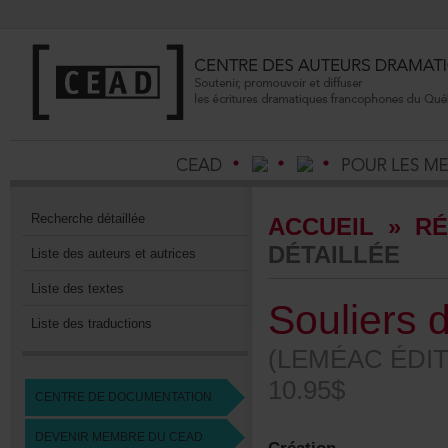
Recherchedétaillée
ACCUEIL
»
RÉ
DÉTAILLÉE
Listedesauteursetautrices
Listedestextes
Souliers
Listedestraductions
(LEMÉACÉDIT
10.95$
CENTREDEDOCUMENTATION
DEVENIRMEMBREDUCEAD