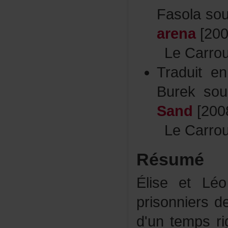
Fasolaso
arena
[200
LeCarrou
Traduite
Burekso
Sand
[200
LeCarrou
Résumé
ÉliseetLé
prisonniers
d'untempsri