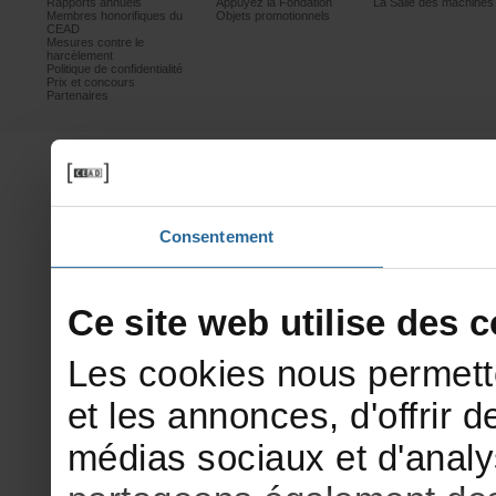
Rapportsannuels
AppuyezlaFondation
LaSalledesmachine
Membreshonorifiquesdu
Objetspromotionnels
CEAD
Mesurescontrele
harcèlement
Politiquedeconfidentialité
Prixetconcours
Partenaires
Consentement
Cesitewebutilisedesco
Lescookiesnouspermett
etlesannonces,d'offrirde
médiassociauxetd'analy