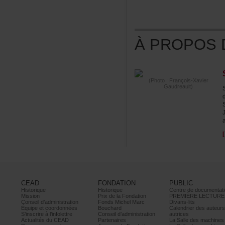
ÀPROPOSDE
(Photo:François-Xavier
Gaudreault)
a
CEAD
FONDATION
PUBLIC
Historique
Historique
Centrededocumentati
Mission
PrixdelaFondation
PREMIÈRELECTURE
Conseild’administration
FondsMichelMarc
Divans-lits
Équipeetcoordonnées
Bouchard
Calendrierdesauteur
S’inscrireàl’infolettre
Conseild’administration
autrices
ActualitésduCEAD
Partenaires
LaSalledesmachine