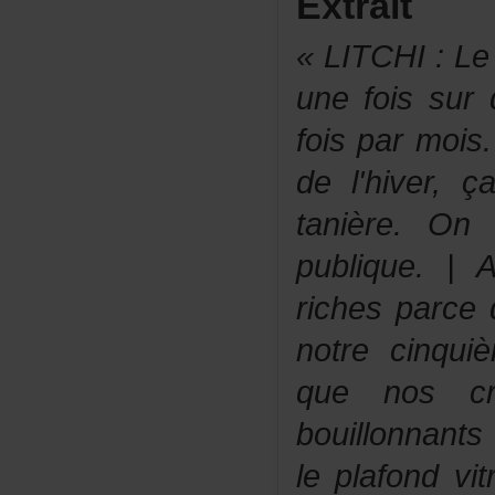
Extrait
«LITCHI:Le
unefoissu
foisparmois
del'hiver,
tanière.O
publique.|
richesparceq
notrecinqui
quenoscr
bouillonnan
leplafondvi