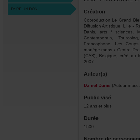
FAIREUNDON
Création
CoproductionLeGrandBleu
DiffusionArtistique,Lill
Danis,arts/sciences,M
Contemporain,Tourcoin
Francophone,LesCoups
manège.mons/CentreDram
(CAS),Belgique,crééa
2007
Auteur(s)
DanielDanis
(Auteurmascul
Publicvisé
12ansetplus
Durée
1h00
Nombredepersonnag