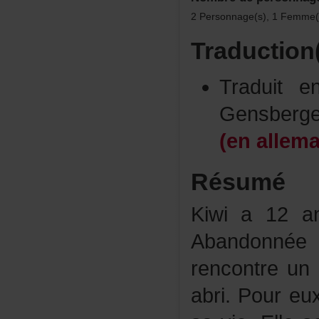
2Personnage(s),1Femme(
Traduction
Traduit
Gensberg
(enallem
Résumé
Kiwia12ans
Abandonné
rencontreu
abri.Poureu