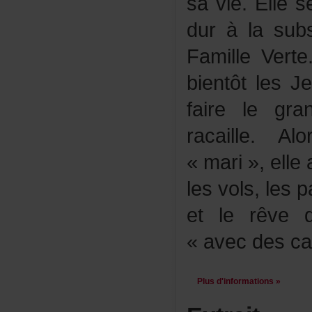
savie.Elleser
duràlasubs
FamilleVert
bientôtlesJ
fairelegra
racaille.A
«mari»,ellea
lesvols,lesp
etlerêved'
«avecdescan
Plusd'informations»