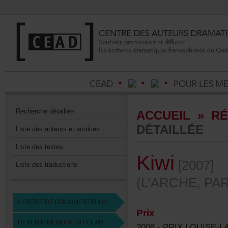
Recherchedétaillée
ACCUEIL
»
RÉ
DÉTAILLÉE
Listedesauteursetautrices
Listedestextes
Kiwi
[2007]
Listedestraductions
(L’ARCHE,PAR
CENTREDEDOCUMENTATION
Prix
DEVENIRMEMBREDUCEAD
2008
-
PRIXLOUISE-L