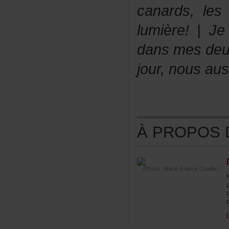
canards,les
lumière!|J
dansmesdeu
jour,nousau
ÀPROPOSDE
(Photo:Marie-FranceCoallier)