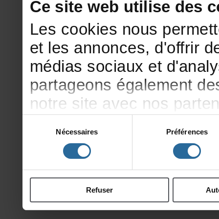
Cesitewebutilisedesco
Lescookiesnouspermett
etlesannonces,d'offrirde
médiassociauxetd'analy
partageonségalementdesi
notresiteavecnosparte
publicitéetd'analyse,qu
Sélection
Nécessaires
Préférences
du
d'autresinformationsqu
consentement
ontcollectéeslorsdevotr
Refuser
Aut