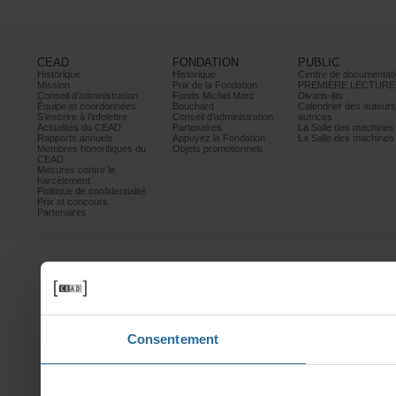
CEAD
FONDATION
PUBLIC
Historique
Historique
Centrededocumentati
Mission
PrixdelaFondation
PREMIÈRELECTURE
Conseild’administration
FondsMichelMarc
Divans-lits
Équipeetcoordonnées
Bouchard
Calendrierdesauteur
S’inscrireàl’infolettre
Conseild’administration
autrices
ActualitésduCEAD
Partenaires
LaSalledesmachine
Rapportsannuels
AppuyezlaFondation
LaSalledesmachine
Membreshonorifiquesdu
Objetspromotionnels
CEAD
Mesurescontrele
harcèlement
Politiquedeconfidentialité
Prixetconcours
Partenaires
Consentement