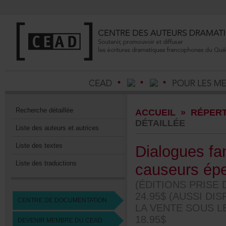
Recherchedétaillée
ACCUEIL
»
RÉPERT
DÉTAILLÉE
Listedesauteursetautrices
Listedestextes
Dialoguesfa
Listedestraductions
causeursépe
(ÉDITIONSPRISE
24.95$(AUSSIDI
CENTREDEDOCUMENTATION
LAVENTESOUSLE
18.95$
DEVENIRMEMBREDUCEAD