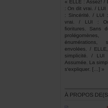
«ELLE:Assez!/L
:Onditvrai./LUI
:Sincérité./LUI
vrai./LUI:Oua
fioritures.Sans
prolégomène
énumérations,
envolées./ELLE
simplicité./LUI
Assumée.Lasimpl
s'expliquer.[…]»
ÀPROPOSDE(S)