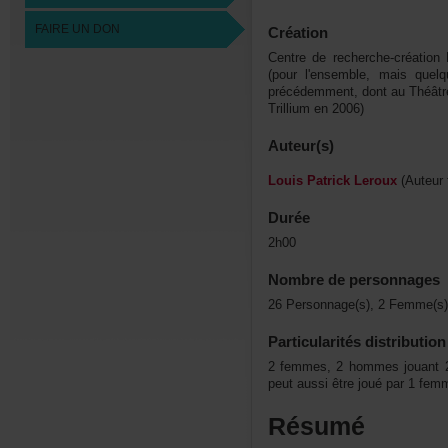
FAIREUNDON
Création
Centrederecherche-créatio
(pourl'ensemble,maisquel
précédemment,dontauThéât
Trilliumen2006)
Auteur(s)
LouisPatrickLeroux
(Auteurf
Durée
2h00
Nombredepersonnages
26Personnage(s),2Femme(s)
Particularitésdistribution
2femmes,2hommesjouant2
peutaussiêtrejouépar1fe
Résumé