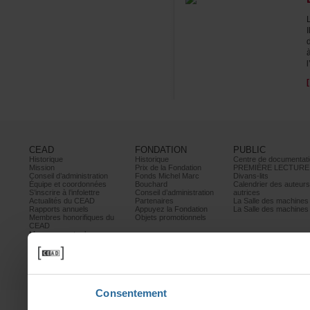
l
CEAD
FONDATION
PUBLIC
Historique
Historique
Centrededocumentati
Mission
PrixdelaFondation
PREMIÈRELECTURE
Conseild’administration
FondsMichelMarc
Divans-lits
Équipeetcoordonnées
Bouchard
Calendrierdesauteur
S’inscrireàl’infolettre
Conseild’administration
autrices
ActualitésduCEAD
Partenaires
LaSalledesmachine
Rapportsannuels
AppuyezlaFondation
LaSalledesmachine
Membreshonorifiquesdu
Objetspromotionnels
CEAD
Mesurescontrele
harcèlement
Politiquedeconfidentialité
Prixetconcours
Partenaires
Consentement