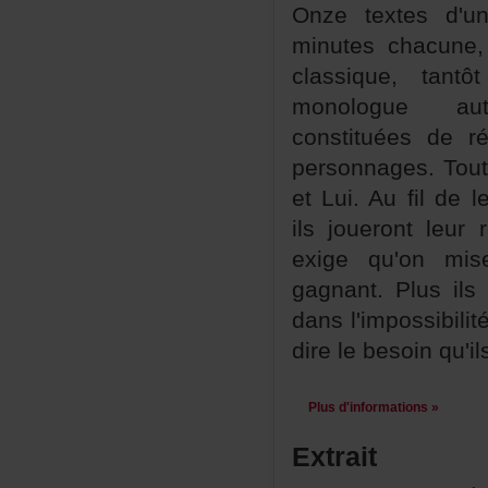
Onzetextesd'
minuteschacune,
classique,tant
monologueaut
constituéesderé
personnages.Tou
etLui.Aufildele
ilsjouerontleu
exigequ'onmis
gagnant.Plusilsp
dansl'impossibilit
direlebesoinqu'il
Plusd'informations»
Extrait