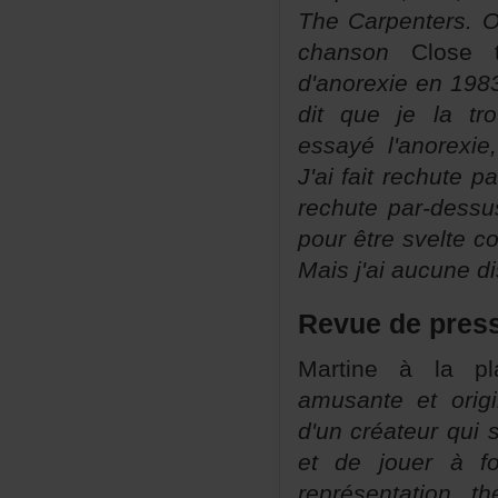
TheCarpenters.
chanson
Close
d'anorexieen19
ditquejelatrou
essayél'anorexi
J'aifaitrechutep
rechutepar-dess
pourêtresveltec
Maisj'aiaucunedi
Revuedepres
Martineàlapl
amusanteetorigin
d'uncréateurquis
etdejoueràf
représentation