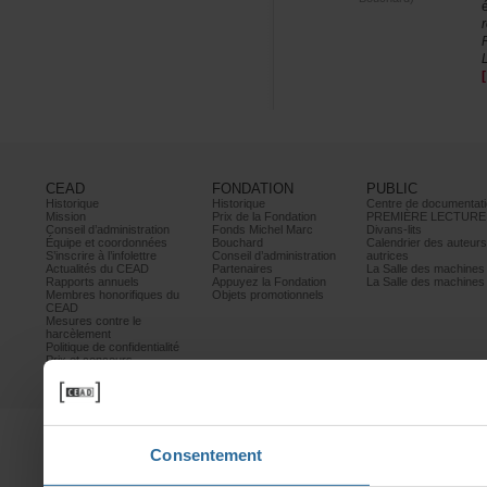
CEAD
FONDATION
PUBLIC
Historique
Historique
Centrededocumentati
Mission
PrixdelaFondation
PREMIÈRELECTURE
Conseild’administration
FondsMichelMarc
Divans-lits
Équipeetcoordonnées
Bouchard
Calendrierdesauteur
S’inscrireàl’infolettre
Conseild’administration
autrices
ActualitésduCEAD
Partenaires
LaSalledesmachine
Rapportsannuels
AppuyezlaFondation
LaSalledesmachine
Membreshonorifiquesdu
Objetspromotionnels
CEAD
Mesurescontrele
harcèlement
Politiquedeconfidentialité
Prixetconcours
Partenaires
Consentement