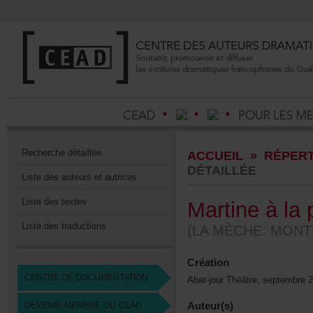
Recherchedétaillée
ACCUEIL
»
RÉPERT
DÉTAILLÉE
Listedesauteursetautrices
Listedestextes
Martineàlap
Listedestraductions
(LAMÈCHE:MONTR
Création
CENTREDEDOCUMENTATION
Abat-jourThéâtre,septembre
Auteur(s)
DEVENIRMEMBREDUCEAD