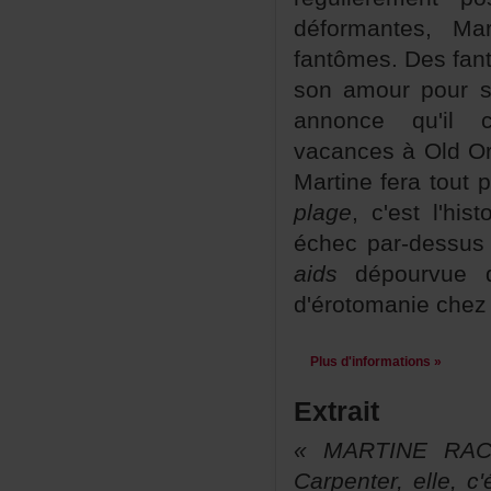
déformantes,
fantômes.Desfan
sonamourpourso
annoncequ'il
vacancesàOldOrc
Martineferatoutp
plage
,c'estl'his
échecpar-dessu
aids
dépourvued
d'érotomanieche
Plusd'informations»
Extrait
«MARTINERAC
Carpenter,elle,c