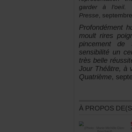
garderàl'oeil.
-
Presse
,septembr
Profondémenthu
moultrirespoi
pincementdet
sensibilitéunc
trèsbelleréuss
JourThéâtre,à
Quatrième
,sept
ÀPROPOSDE(S)
(Photo:Marie-MichèleDion-
Bouchard)