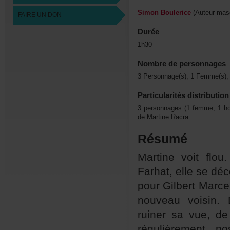
SimonBoulerice
(Auteurmasc
FAIREUNDON
Durée
1h30
Nombredepersonnages
3Personnage(s),1Femme(s),
Particularitésdistribution
3personnages(1femme,1hom
deMartineRacra
Résumé
Martinevoitflo
Farhat,ellesedé
pourGilbertMarce
nouveauvoisin.
ruinersavue,de
régulièrementp