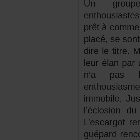
Ungroup
enthousiast
prêtàcommen
placé,sesont
direletitre.
leurélanpar
n’apasl
enthousias
immobile.Jus
l’éclosiond
L’escargotre
guépardrenco