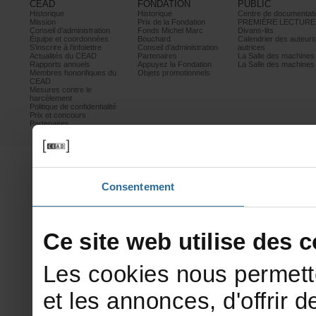
CEAD
FONDATION
PUBLIC
Historique
Historique
Centrededocumentati
Mission
PrixdelaFondation
PREMIÈRELECTURE
Conseild’administration
FondsMichelMarc
Divans-lits
Équipeetcoordonnées
Bouchard
Calendrierdesauteur
S’inscrireàl’infolettre
Conseild’administration
autrices
ActualitésduCEAD
Partenaires
LaSalledesmachine
Rapportsannuels
AppuyezlaFondation
LaSalledesmachine
Membreshonorifiquesdu
Objetspromotionnels
CEAD
Mesurescontrele
harcèlement
Politiquedeconfidentialité
Prixetconcours
Partenaires
Consentement
Cesitewebutilisedesco
Lescookiesnouspermett
etlesannonces,d'offrirde