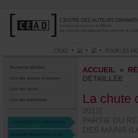
Recherchedétaillée
ACCUEIL
»
RÉ
DÉTAILLÉE
Listedesauteursetautrices
Listedestextes
Lachuted
Listedestraductions
2012]
PARTIEDURE
CENTREDEDOCUMENTATION
DESMAINS(L
DEVENIRMEMBREDUCEAD