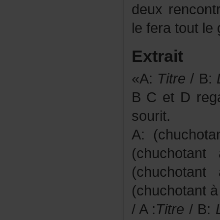
deuxrencon
leferatoutl
Extrait
«A:
Titre
/B:
BCetDregar
sourit.
A:(chucho
(chuchota
(chuchota
(chuchotant
/A:
Titre
/B: