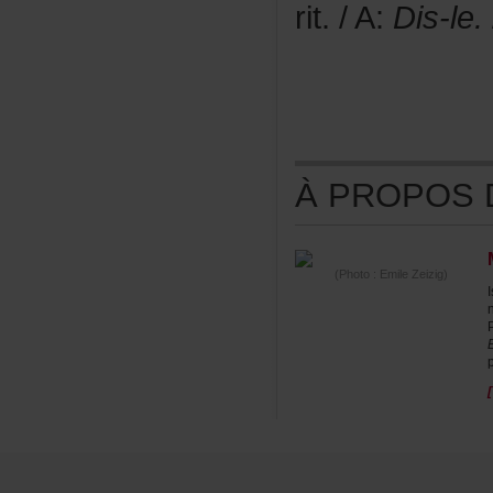
rit./A:
Dis-le.
ÀPROPOSDE
(Photo:EmileZeizig)