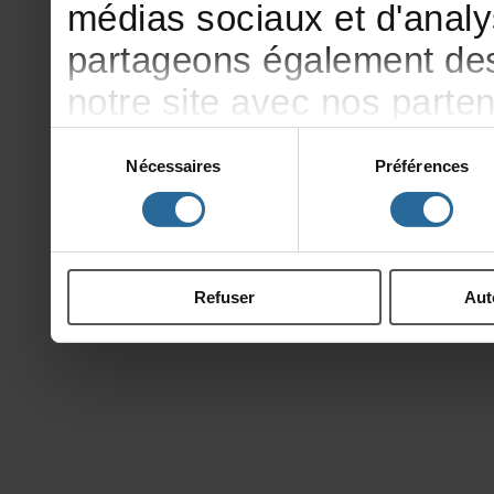
médiassociauxetd'analy
partageonségalementdesi
notresiteavecnosparte
publicitéetd'analyse,qu
Sélection
Nécessaires
Préférences
du
d'autresinformationsqu
consentement
ontcollectéeslorsdevotr
Refuser
Aut