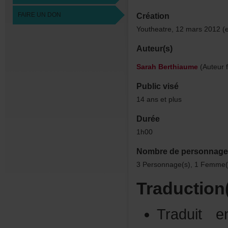
FAIREUNDON
Création
Youtheatre,12mars2012(e
Auteur(s)
SarahBerthiaume
(Auteurf
Publicvisé
14ansetplus
Durée
1h00
Nombredepersonnage
3Personnage(s),1Femme(
Traduction
Traduit