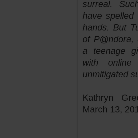
surreal.Su
havespelled
hands.ButTu
ofP@ndora,
ateenagegir
withonlin
unmitigateds
KathrynGr
March13,20