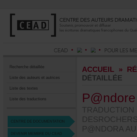
Recherchedétaillée
ACCUEIL
»
RÉ
DÉTAILLÉE
Listedesauteursetautrices
Listedestextes
P@ndore
Listedestraductions
TRADUCTION
DESROCHERS
CENTREDEDOCUMENTATION
P@NDORAAUS
DEVENIRMEMBREDUCEAD