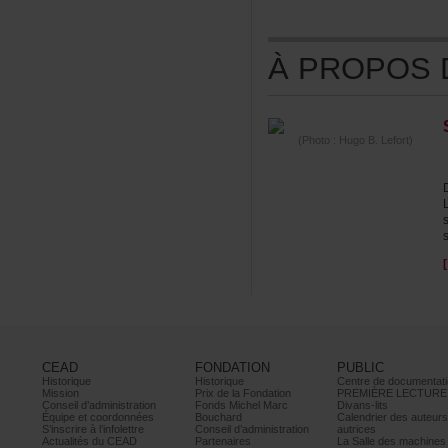
ÀPROPOSDE
(Photo:HugoB.Lefort)
CEAD
FONDATION
PUBLIC
Historique
Historique
Centrededocumentati
Mission
PrixdelaFondation
PREMIÈRELECTURE
Conseild’administration
FondsMichelMarc
Divans-lits
Équipeetcoordonnées
Bouchard
Calendrierdesauteur
S’inscrireàl’infolettre
Conseild’administration
autrices
ActualitésduCEAD
Partenaires
LaSalledesmachine