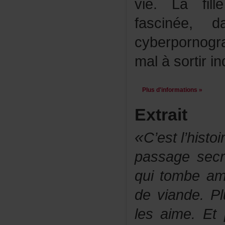
vie.Lafill
fascinée,
cyberpornog
malàsortirin
Plusd'informations»
Extrait
«
C’estl’hist
passagesec
quitombeam
deviande.Pl
lesaime.Et