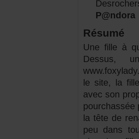
Desroch
P@ndora
Résumé
Unefilleàq
Dessus,un
www.foxylady
lesite,lafil
avecsonprop
pourchassé
latêtedere
peudansto