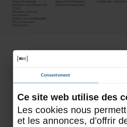
Rapportsannuels
AppuyezlaFondation
LaSalledesmachine
Membreshonorifiquesdu
Objetspromotionnels
CEAD
Mesurescontrele
harcèlement
Politiquedeconfidentialité
Prixetconcours
Partenaires
Consentement
Cesitewebutilisedesco
Lescookiesnouspermett
etlesannonces,d'offrirde