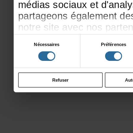
médiassociauxetd'analy
partageonségalementdesi
notresiteavecnosparte
publicitéetd'analyse,qu
Sélection
Nécessaires
Préférences
du
d'autresinformationsqu
consentement
ontcollectéeslorsdevotr
Refuser
Aut