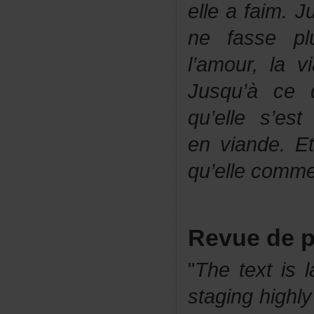
elleafaim.Ju
nefasseplu
l’amour,lav
Jusqu’àceq
qu’elles’es
enviande.Et
qu’ellecomm
Revuedep
"
Thetextisl
staginghighl