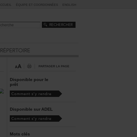
ACCUEIL
ÉQUIPEETCOORDONNÉES
ENGLISH
PARTAGERLAPAGE
Disponiblepourle
prêt
DisponiblesurADEL
Motsclés