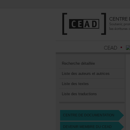
Recherchedétaillée
Listedesauteursetautrices
Listedestextes
Listedestraductions
CENTREDEDOCUMENTATION
DEVENIRMEMBREDUCEAD