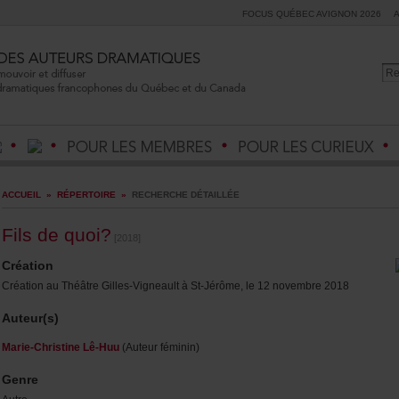
FOCUSQUÉBECAVIGNON2026
ACCUEIL
»
RÉPERTOIRE
»
RECHERCHEDÉTAILLÉE
Filsdequoi?
[2018]
Création
CréationauThéâtreGilles-VigneaultàSt-Jérôme,le12novembre2018
Auteur(s)
Marie-ChristineLê-Huu
(Auteurféminin)
Genre