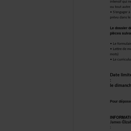
intensifquin
outoutautre
•S'engageràp
prévudansle
Ledossierde
piècessuiva
•Leformulai
•Lettredemo
mots)
•Lecurricul
Datelimit
:
ledimanc
Pourdéposer
INFORMAT
James-Éliza
: