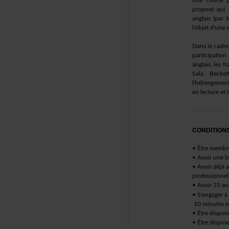
unecourtep
proposéquis
anglais(par
l'objetd'un
Danslecadre
participat
anglais,lesf
SalaBecke
l'hébergemen
enlectureet
CONDITION
•Êtrememb
•Avoirunebon
•Avoirdéjàa
professionn
•Avoir35an
•S'engagerà
10minutesm
•Êtredispon
•Êtredispos