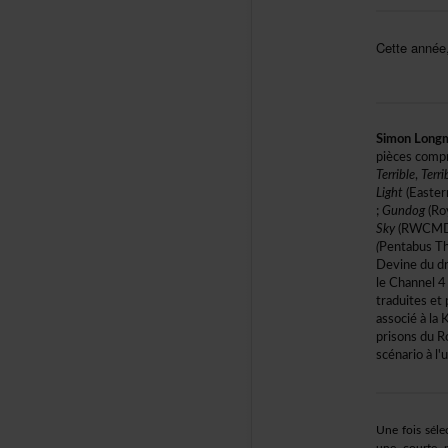
Cetteannée
SimonLong
piècescomp
Terrible
,
Terri
Light
(Easter
;
Gundog
(Ro
Sky
(RWCMD/
(
PentabusT
Devinedudr
leChannel4
traduiteset
associéàlaK
prisonsduR
scénarioàl'
Unefoissélec