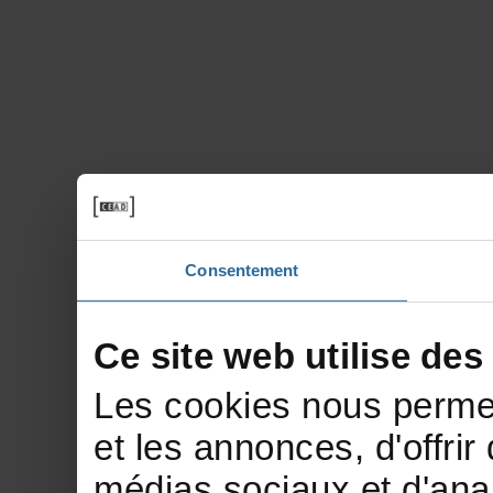
Consentement
Cesitewebutilisedes
Lescookiesnouspermet
etlesannonces,d'offrir
médiassociauxetd'anal