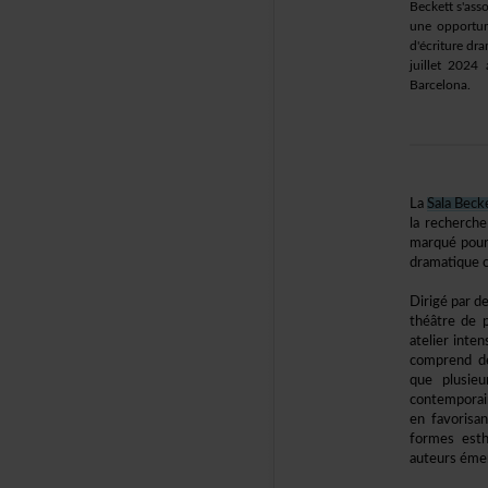
Beckett
s'as
uneopportun
d'écritured
juillet20
Barcelona.
La
SalaBeck
larecherche
marquépour
dramatiquec
Dirigéparde
théâtredep
atelierint
comprendde
queplusie
contempora
enfavorisa
formesest
auteursémer