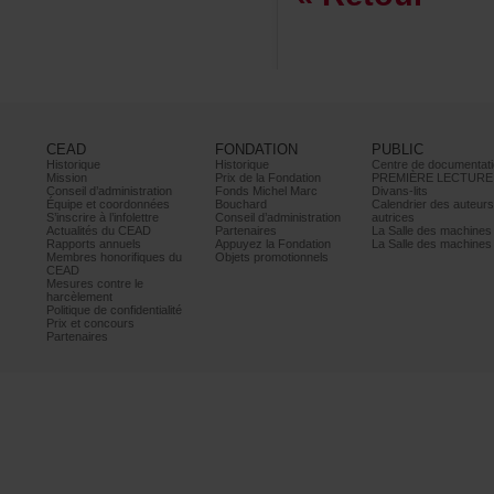
CEAD
FONDATION
PUBLIC
Historique
Historique
Centrededocumentati
Mission
PrixdelaFondation
PREMIÈRELECTURE
Conseild’administration
FondsMichelMarc
Divans-lits
Équipeetcoordonnées
Bouchard
Calendrierdesauteur
S’inscrireàl’infolettre
Conseild’administration
autrices
ActualitésduCEAD
Partenaires
LaSalledesmachine
Rapportsannuels
AppuyezlaFondation
LaSalledesmachine
Membreshonorifiquesdu
Objetspromotionnels
CEAD
Mesurescontrele
harcèlement
Politiquedeconfidentialité
Prixetconcours
Partenaires