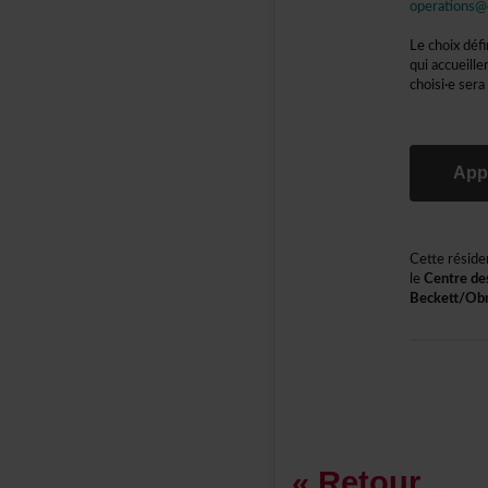
operations@
Lechoixdéfi
quiaccueill
choisi·eser
App
Cetteréside
le
Centrede
Beckett/Obr
«Retour