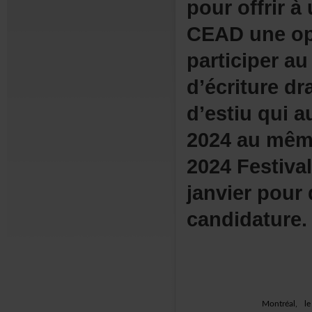
pouroffrir
CEADuneopp
participerau
d’écritured
d’estiuquia
2024aumê
2024Festiva
janvierpou
candidature.
Montréa