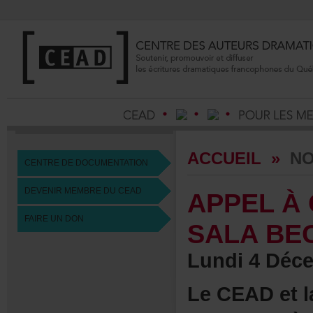
ACCUEIL
»
NO
CENTREDEDOCUMENTATION
DEVENIRMEMBREDUCEAD
APPELÀ
FAIREUNDON
SALABE
Lundi4Déce
LeCEADetla