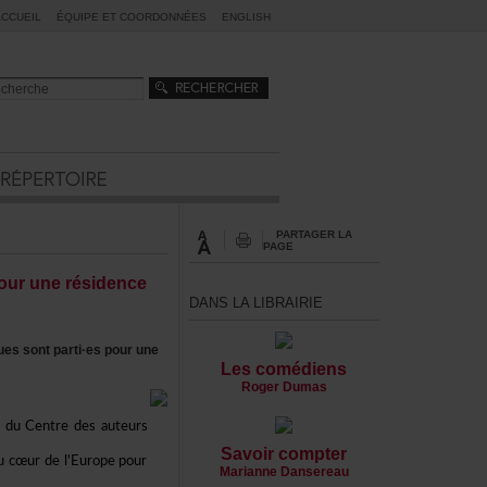
ACCUEIL
ÉQUIPEETCOORDONNÉES
ENGLISH
PARTAGERLA
PAGE
ourunerésidence
DANSLALIBRAIRIE
essontparti·espourune
Lescomédiens
RogerDumas
duCentredesauteurs
Savoircompter
aucœurdel'Europepour
MarianneDansereau