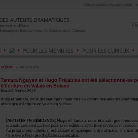
FOCUSQUÉBECAVIGNON2026
ACCUEIL
»
NOUVELLES
TamaraNguyenetHugoFréjabiseontétésélectionné·esp
d’écritureenValaisenSuisse
Mardi4février2025
HugoetTamara,deuxdramaturgesmembresduCentredesauteursdramatiqu
résidenced’écritureenValaisenSuisse.
[ARTISTESENRÉSIDENCE]
HugoetTamara,deuxdramaturgesmembres
dramatiquessontparti·espourunerésidenced'écritureenValaisenSuisse.
Auprogramme:ateliers,médiationsetéchangesentreartistes.Unmois
fairevivrel'écriturethéâtralequébécoise.