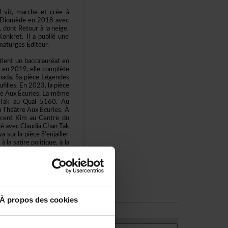
ilvit,marcheetcréeà
ntDiomèdeen2018avec
,dontRetouràlaneige,
Konkret.Ilapubliéune
aturgesÉditeur.
tientunbaccalauréaten
eten2019,ellecomplète
nada.SapièceLégendes
illes.En2023,lapièce
treAuxÉcuries.Lamême
anTakauQuai5160.Au
ThéâtreAuxÉcuries.À
ncentKimauCentredu
illéavecClaudiaChanTak
urlapièceS'enjailler
lasatirepolitique,àla
rmettreuneréflexionde
Àproposdescookies
'estunvillage,avecson
etsoncentreculturel.»