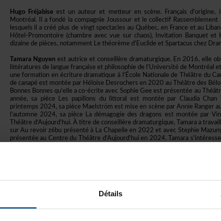
HugoFréjabise
estunauteuretmetteurenscène.Françaisd'origine,
Montréal.IlafondélacompagnieJoussouretlecollectifRassembleme
lesquelsilacrééplusdevingtspectaclesauQuébec,enFranceetauLiban
Hôtel-Promontoire(chambreavecvuesurchaos),InvitationBanquetet
dizainedepièces,notammentLethéorèmed'EuclideetSpartacuschezDram
TamaraNguyen
estautriceetconseillèredramaturgique.En2016,elleob
littératuresdelanguefrançaiseetphilosophiedel'UniversitédeMontréal
uneformationenécrituredramatiqueàl'ÉcoleNationaledeThéâtreduCa
decanapéestmontéeparHéloïseDesrochersen2020auThéâtredesBélouf
BonnesBonnesqu'elleaco-écriteavecSophieGeeestprésentéeauThéâ
année,sapièceLespapillonsdulittoralestmontéeparClaudiaCh
printemps2024,sapièceMaelströmestmiseenscèneparAnnieRangerau
l'automne2024,sapièceLadémagogiedesdragonsestmontéeparVi
Théâtred'Aujourd'hui.Àtitredeconseillèredramaturgique,Tamaraatrava
surAurevoirzébuprésentéàLaChapelleen2022etavecStephieMazunyas
présentéeauCentreduThéâtred'Aujourd'huien2024.Tamaras'intéresseà
manièredontl'artpeutmettreunfreinaudéfilementdel'actualitépourpe
fond.
Contexteetlieuderésidence:
Détails
Monthey-HôpitalpsychiatriquedeMalevozs
«Danslesfaits,Malévozestuninstitutpsychiatrique.Danssastructure,c
église,sesplaces,sonparc,sesbâtiments,sonrestaurant,seshabitants
(RomainLegros,Architectepaysagiste,Artiste).