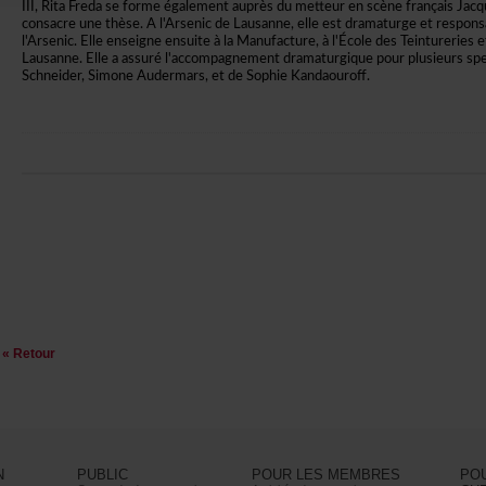
III,RitaFredaseformeégalementauprèsdumetteurenscènefrançaisJacqu
consacreunethèse.Al'ArsenicdeLausanne,elleestdramaturgeetrespons
l'Arsenic.ElleenseigneensuiteàlaManufacture,àl'ÉcoledesTeintureriese
Lausanne.Elleaassurél'accompagnementdramaturgiquepourplusieursspe
Schneider,SimoneAudermars,etdeSophieKandaouroff.
«Retour
N
PUBLIC
POURLESMEMBRES
PO