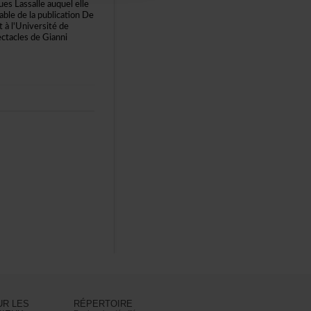
esLassalleauquelelle
abledelapublicationDe
tàl'Universitéde
ctaclesdeGianni
URLES
RÉPERTOIRE