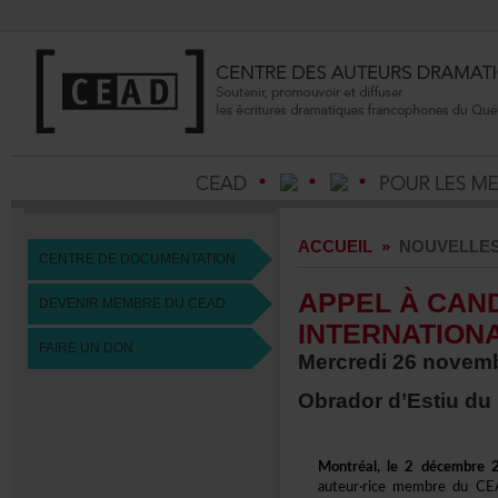
ACCUEIL
»
NOUVELLE
CENTREDEDOCUMENTATION
APPELÀCAND
DEVENIRMEMBREDUCEAD
INTERNATION
FAIREUNDON
Mercredi26novem
Obradord’Estiudu
Montréal,le2décembr
auteur·ricemembreduCEA