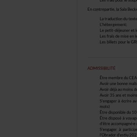
Lesfraispourlesoupe
Encontrepartie,laSalaBec
Latraductiondutexte
L'hébergement;
Lepetit-déjeuneret
Lesfraisdemiseenle
LesbilletspourleGR
ADMISSIBILITÉ
ÊtremembreduCE
Avoirunebonnemaîtris
Avoirdéjàaumoinsde
Avoir35ansetmoins
S'engageràécrire
mots)
Êtredisponibledu10
Êtredisposéàvoyag
d'êtreaccompagné·e
S'engageràpartic
l'Obradord'estiu202