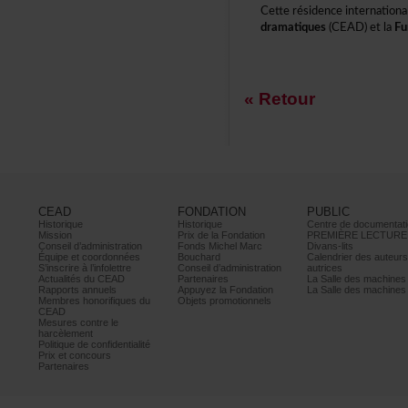
Cetterésidenceinternation
dramatiques
(CEAD)etla
Fu
«Retour
CEAD
FONDATION
PUBLIC
Historique
Historique
Centrededocumentati
Mission
PrixdelaFondation
PREMIÈRELECTURE
Conseild’administration
FondsMichelMarc
Divans-lits
Équipeetcoordonnées
Bouchard
Calendrierdesauteur
S’inscrireàl’infolettre
Conseild’administration
autrices
ActualitésduCEAD
Partenaires
LaSalledesmachine
Rapportsannuels
AppuyezlaFondation
LaSalledesmachine
Membreshonorifiquesdu
Objetspromotionnels
CEAD
Mesurescontrele
harcèlement
Politiquedeconfidentialité
Prixetconcours
Partenaires