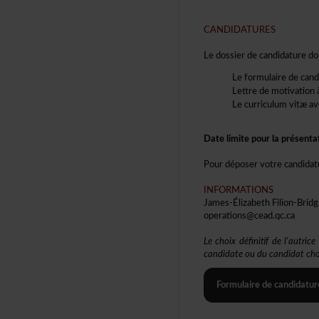
CANDIDATURES
Ledossierdecandidaturedoi
Leformulairedecand
Lettredemotivation
Lecurriculumvitæav
Datelimitepourlaprésenta
Pourdéposervotrecandidat
INFORMATIONS
James-ÉlizabethFilion-Brid
operations@cead.qc.ca
Lechoixdéfinitifdel'autri
candidateouducandidatcho
Formulairedecandidatur