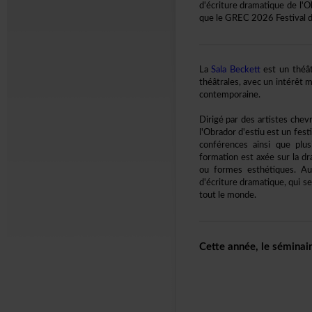
d'écrituredramatiquedel
queleGREC2026Festivalde
La
SalaBeckett
estunthéât
théâtrales,avecunintérêt
contemporaine.
Dirigépardesartisteschev
l'Obradord'estiuestunfes
conférencesainsiqueplus
formationestaxéesurladra
ouformesesthétiques.Au
d'écrituredramatique,qui
toutlemonde.
Cetteannée,leséminai