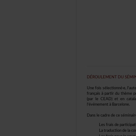
DÉROULEMENTDUSÉMIN
Unefoissélectionné·e,l'a
françaisàpartirduthèmepr
(parleCEAD)etencatala
l'évènementàBarcelone.
Danslecadredeceséminai
Lesfraisdeparticipa
Latraductiondelacou