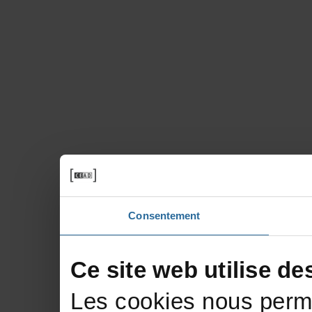
Consentement
Cesitewebutilisede
Lescookiesnousperme