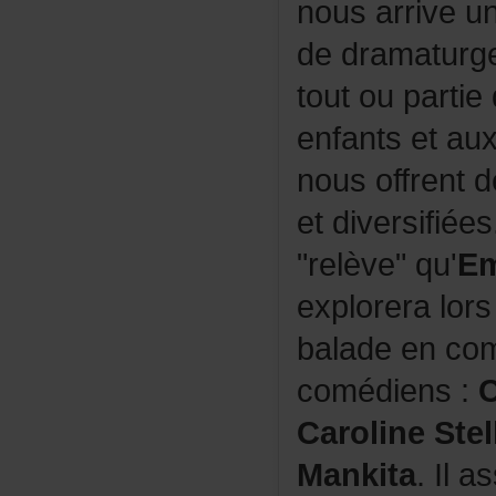
nousarriveu
dedramaturg
toutoupartie
enfantsetaux
nousoffrentd
etdiversifié
"relève"qu'
Em
exploreralor
baladeencom
comédiens:
C
CarolineStel
Mankita
.Ila