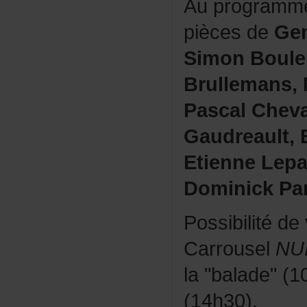
Auprogramme
piècesde
Gen
SimonBouler
Brullemans,
PascalCheva
Gaudreault
EtienneLep
DominickPar
Possibilitéd
Carrousel
NU
la"balade"(
(14h30).