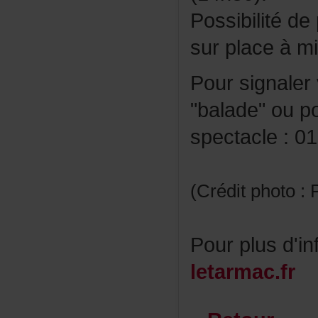
Possibilitéde
surplaceàmid
Poursignale
"balade"oup
spectacle:
(Créditphoto:P
Pourplusd'in
letarmac.fr