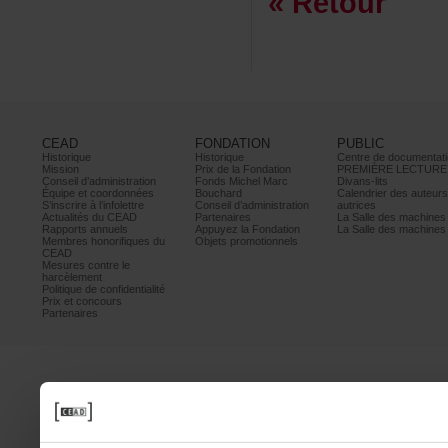
«Retour
CEAD
FONDATION
PUBLIC
Historique
Historique
Centrededocumentati
Mission
PrixdelaFondation
PREMIÈRELECTURE
Conseild’administration
FondsMichelMarc
Divans-lits
Équipeetcoordonnées
Bouchard
Calendrierdesauteur
S’inscrireàl’infolettre
Conseild’administration
autrices
ActualitésduCEAD
Partenaires
LaSalledesmachine
Rapportsannuels
AppuyezlaFondation
LaSalledesmachine
Membreshonorifiquesdu
Objetspromotionnels
CEAD
Mesurescontrele
harcèlement
Politiquedeconfidentialité
Prixetconcours
Partenaires