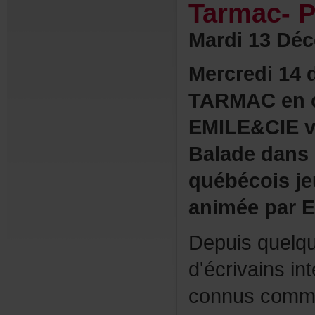
Tarmac-P
Mardi13Déc
Mercredi14
TARMACenco
EMILE&CIEv
Baladedansl
québécoisje
animéeparE
Depuisquelq
d'écrivainsin
connuscom