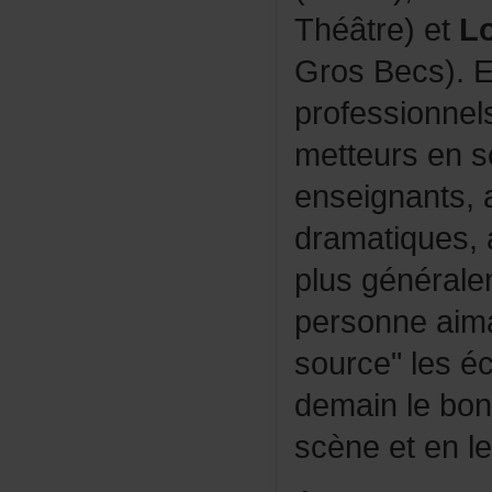
Théâtre)et
Lo
GrosBecs).E
professionne
metteursens
enseignants,
dramatiques,a
plusgénéral
personneaim
source"leséc
demainlebon
scèneetenlec