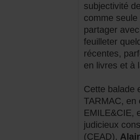
subjectivité
commeseulem
partageravec
feuilleterqu
récentes,par
enlivresetà
Cettebalade
TARMAC,enco
EMILE&CIE,e
judicieuxcon
(CEAD),
Alai