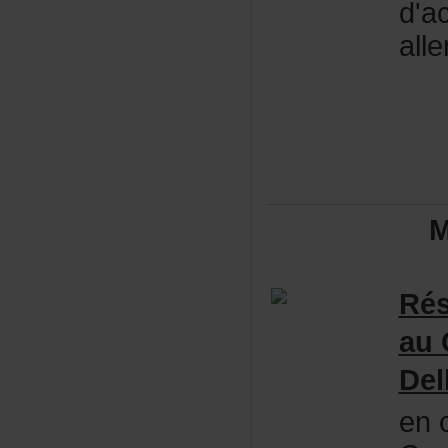
d'a
all
M
Rés
au
Del
enc