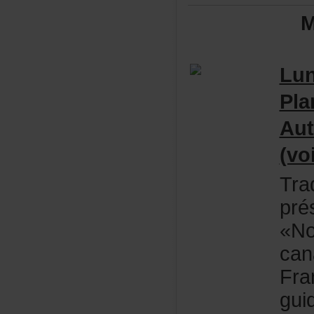
M
Lu
Pla
Aut
(vo
Tra
pré
«No
can
Fra
gui