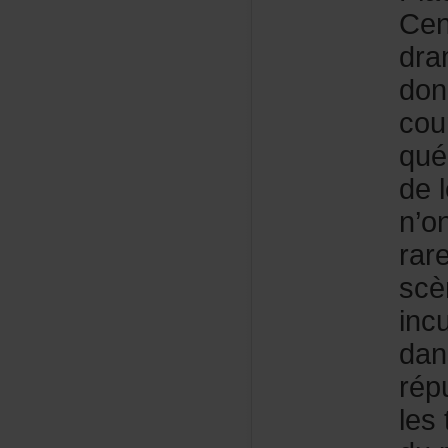
Cen
dra
don
cou
qué
del
n’o
rar
scè
inc
dan
rép
les