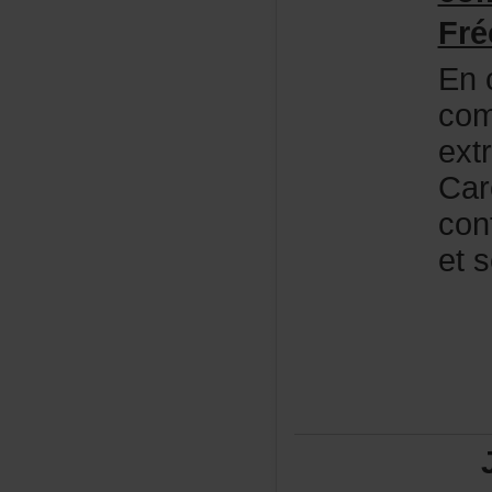
Fré
En
com
ext
Car
con
ets