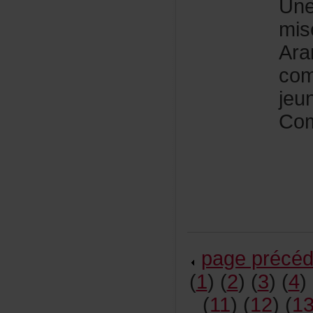
Une
mi
Ara
com
jeu
Com
pageprécéd
(
1
)(
2
)(
3
)(
4
)
(
11
)(
12
)(
1