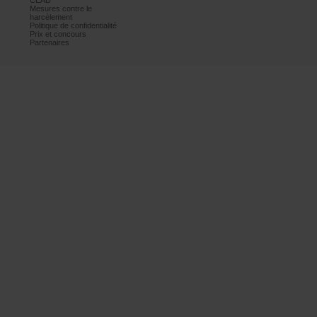
CEAD
Mesurescontrele
harcèlement
Politiquedeconfidentialité
Prixetconcours
Partenaires