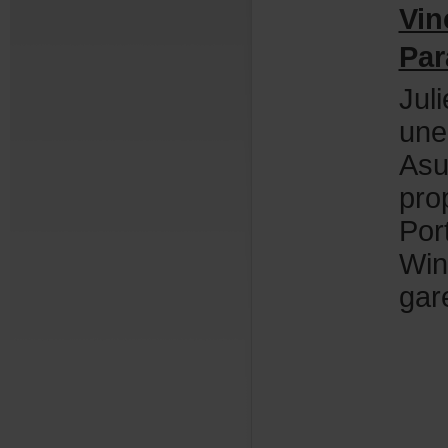
Vi
Par
Jul
une
Asu
pro
Por
Win
gar