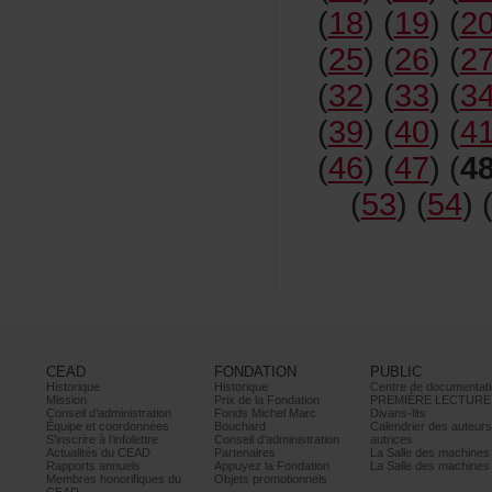
(
18
)(
19
)(
2
(
25
)(
26
)(
2
(
32
)(
33
)(
3
(
39
)(
40
)(
4
(
46
)(
47
)(
4
(
53
)(
54
)
CEAD
FONDATION
PUBLIC
Historique
Historique
Centrededocumentati
Mission
PrixdelaFondation
PREMIÈRELECTURE
Conseild’administration
FondsMichelMarc
Divans-lits
Équipeetcoordonnées
Bouchard
Calendrierdesauteur
S’inscrireàl’infolettre
Conseild’administration
autrices
ActualitésduCEAD
Partenaires
LaSalledesmachine
Rapportsannuels
AppuyezlaFondation
LaSalledesmachine
Membreshonorifiquesdu
Objetspromotionnels