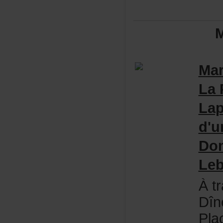
M
Mar
La
Lap
d'
Dom
Leb
Àtr
Dîn
Pla