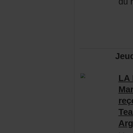
dur
Jeu
LA
Mar
reç
Te
Arg