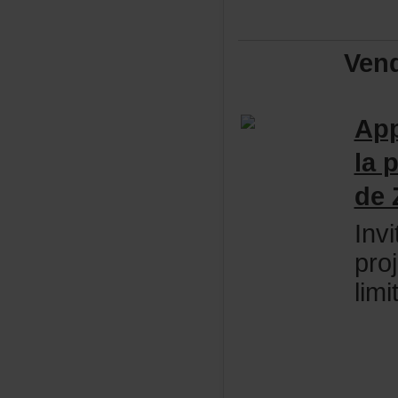
Ven
App
la
de
Inv
pro
lim