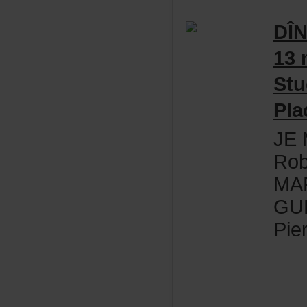
DÎ
13
Stu
Pla
JE
Rob
MA
GU
Pie