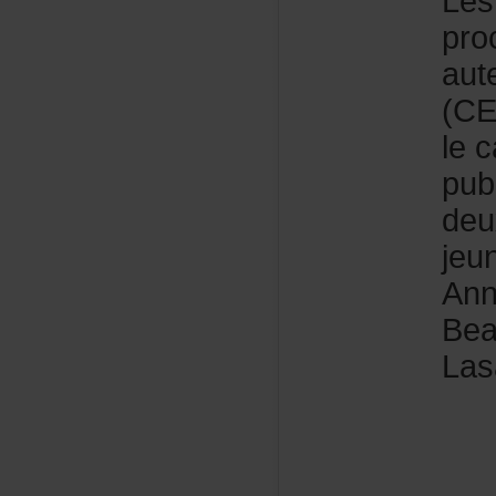
Les
pro
aut
(CE
lec
pub
deu
jeu
Ann
Bea
Lasa