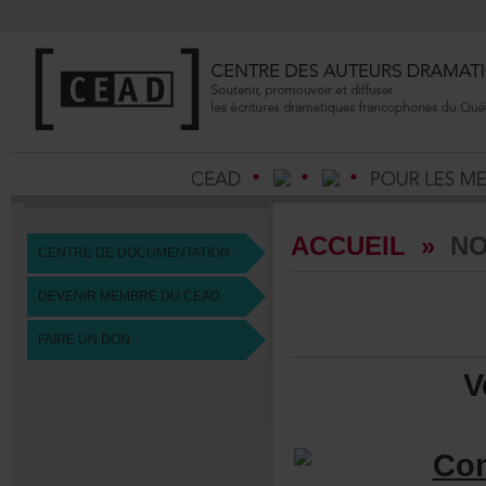
ACCUEIL
»
NO
CENTREDEDOCUMENTATION
DEVENIRMEMBREDUCEAD
FAIREUNDON
V
Con