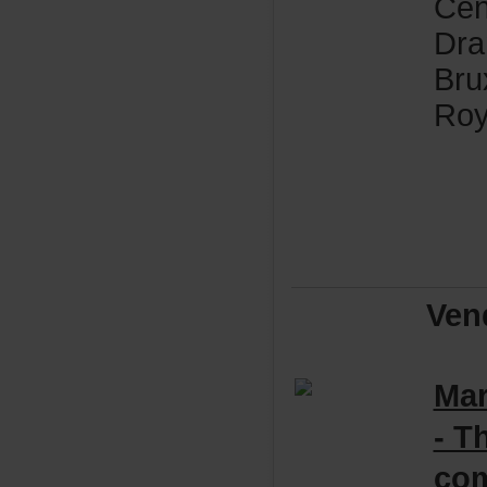
Cen
Dra
Bru
Roy
Ven
Ma
-Th
co