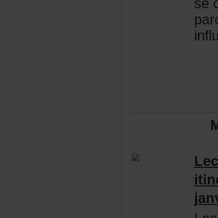
sec
par
inf
M
Lec
iti
ja