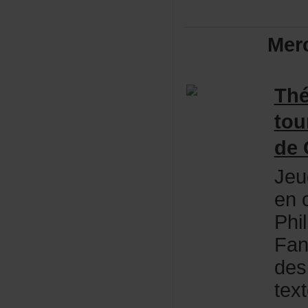
Mer
Thé
to
deC
Jeu
en
Phi
Fan
des
tex