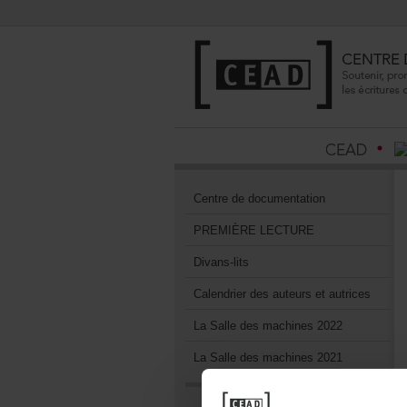
Centrededocumentation
PREMIÈRELECTURE
Divans-lits
Calendrierdesauteursetautrices
LaSalledesmachines2022
LaSalledesmachines2021