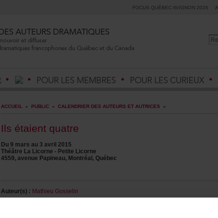
FOCUSQUÉBECAVIGNON2026
ACCUEIL
»
PUBLIC
»
CALENDRIERDESAUTEURSETAUTRICES
»
Ilsétaientquatre
Du9marsau3avril2015
ThéâtreLaLicorne-PetiteLicorne
4559,avenuePapineau,Montréal,Québec
Auteur(s):
MathieuGosselin
Metteurenscène:
ManiSoleymanlou