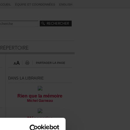
ACCUEIL
ÉQUIPEETCOORDONNÉES
ENGLISH
PARTAGERLAPAGE
DANSLALIBRAIRIE
Rienquelamémoire
MichelGarneau
Ménageries
Jean-PhilippeBarilGuérard