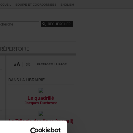
ACCUEIL
ÉQUIPEETCOORDONNÉES
ENGLISH
PARTAGERLAPAGE
DANSLALIBRAIRIE
Lequadrillé
JacquesDuchesne
LaTrilogiedesflous(recueil)
DanielDanis