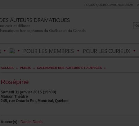
FOCUSQUÉBECAVIGNON2026
ACCUEIL
»
PUBLIC
»
CALENDRIERDESAUTEURSETAUTRICES
»
Rosépine
Samedi31janvier2015(15h00)
MaisonThéâtre
245,rueOntarioEst,Montréal,Québec
Auteur(s):
DanielDanis
Metteurenscène:
MartheAdam