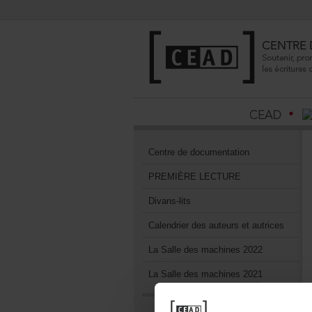
Centrededocumentation
PREMIÈRELECTURE
Divans-lits
Calendrierdesauteursetautrices
LaSalledesmachines2022
LaSalledesmachines2021