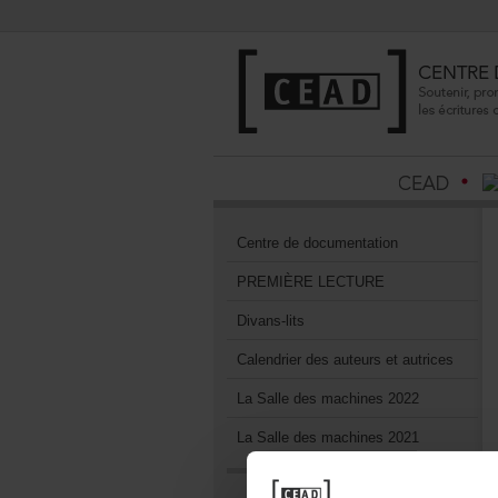
Centrededocumentation
PREMIÈRELECTURE
Divans-lits
Calendrierdesauteursetautrices
LaSalledesmachines2022
LaSalledesmachines2021