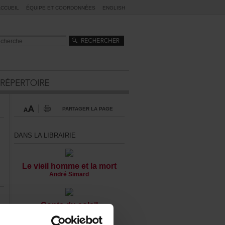
ACCUEIL
ÉQUIPEETCOORDONNÉES
ENGLISH
PARTAGERLAPAGE
DANSLALIBRAIRIE
Levieilhommeetlamort
AndréSimard
Contedusoleil
PhilippeSoldevila