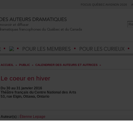
FOCUSQUÉBECAVIGNON2026
ACCUEIL
»
PUBLIC
»
CALENDRIERDESAUTEURSETAUTRICES
»
Lecoeurenhiver
Du30au31janvier2016
ThéâtrefrançaisduCentreNationaldesArts
53,rueElgin,Ottawa,Ontario
Auteur(s):
ÉtienneLepage
Metteurenscène:
CatherineVidal