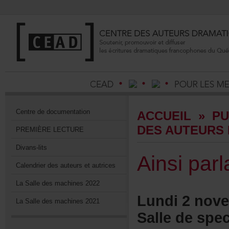
Centrededocumentation
ACCUEIL
»
PU
DESAUTEURS
PREMIÈRELECTURE
Divans-lits
Ainsiparla
Calendrierdesauteursetautrices
LaSalledesmachines2022
Lundi2nove
LaSalledesmachines2021
Salledespe