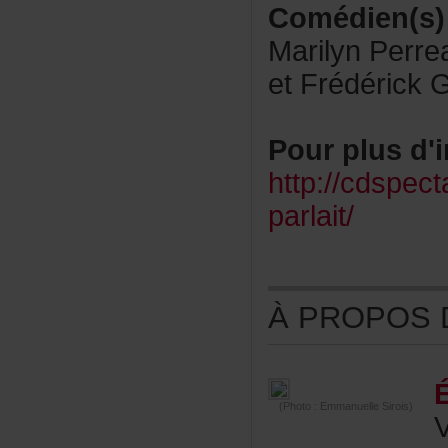
Comédien(s)
MarilynPerrea
etFrédérickG
Pourplusd'i
http://cdspect
parlait/
ÀPROPOSDE
(Photo:EmmanuelleSirois)