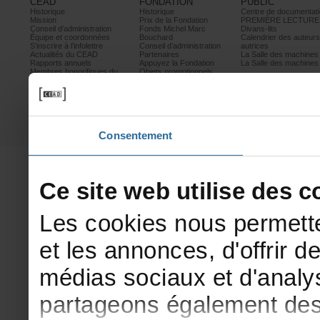
CEAD
FONDATION
PUBLIC
Historique
Historique
Centrededocumentati
Mission
PrixdelaFondation
PREMIÈRELECTURE
Conseild’administration
FondsMichelMarc
Divans-lits
Équipeetcoordonnées
Bouchard
Calendrierdesauteur
S’inscrireàl’infolettre
Conseild’administration
autrices
ActualitésduCEAD
Partenaires
LaSalledesmachine
Rapportsannuels
AppuyezlaFondation
LaSalledesmachine
Membreshonorifiquesdu
Objetspromotionnels
CEAD
Mesurescontrele
harcèlement
Politiquedeconfidentialité
Prixetconcours
Partenaires
Consentement
Cesitewebutilisedesco
Lescookiesnouspermette
etlesannonces,d'offrirde
médiassociauxetd'analys
partageonségalementdesi