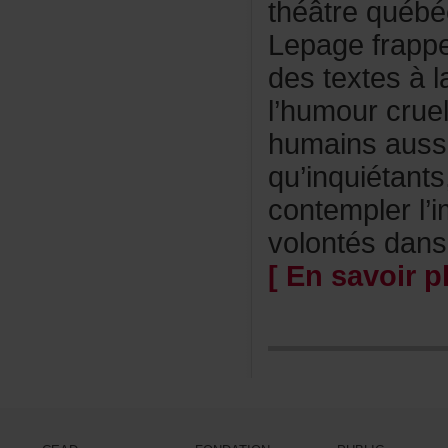
théâtrequébé
Lepagefrappe
destextesàl
l’humourcrue
humainsaussi
qu’inquiétan
contemplerl’
volontésdans
[Ensavoirpl