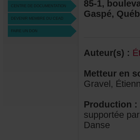
85-1,boulev
CENTREDEDOCUMENTATION
Gaspé,Québ
DEVENIRMEMBREDUCEAD
FAIREUNDON
Auteur(s):
É
Metteurens
Gravel,Étie
Production:
supportéepar
Danse