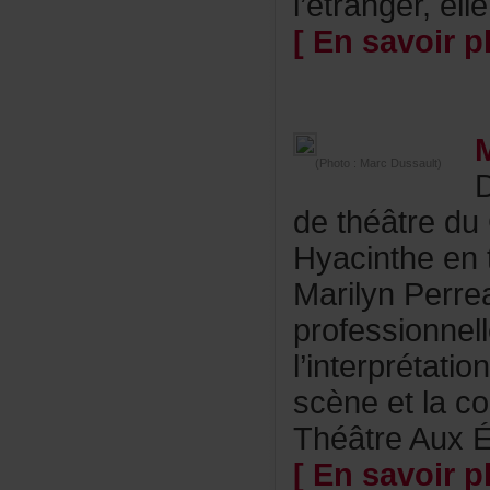
l’étranger,elle
[Ensavoirpl
(Photo:MarcDussault)
dethéâtred
Hyacintheen
MarilynPerre
professionnel
l’interprétati
scèneetlacod
ThéâtreAuxÉc
[Ensavoirpl