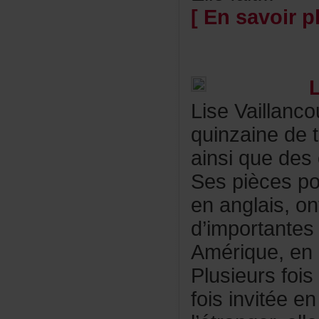
[Ensavoirpl
L
LiseVaillanc
quinzainedet
ainsiquedes
Sespiècespou
enanglais,o
d’importante
Amérique,en
Plusieursfois
foisinvitéee