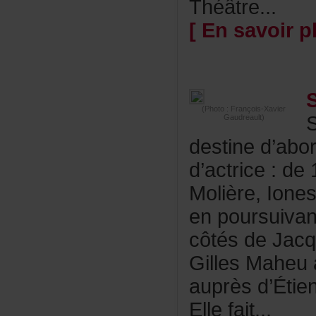
Théâtre...
[Ensavoirpl
(Photo:François-Xavier
Gaudreault)
destined’abo
d’actrice:d
Molière,Ione
enpoursuiva
côtésdeJac
GillesMaheu
auprèsd’Éti
Ellefait...