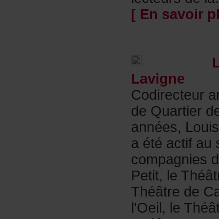
[Ensavoirpl
Lavigne
Codirecteura
deQuartierde
années,Louis
aétéactifaus
compagniesd
Petit,leThéâ
ThéâtredeCa
l'Oeil,leThéâ