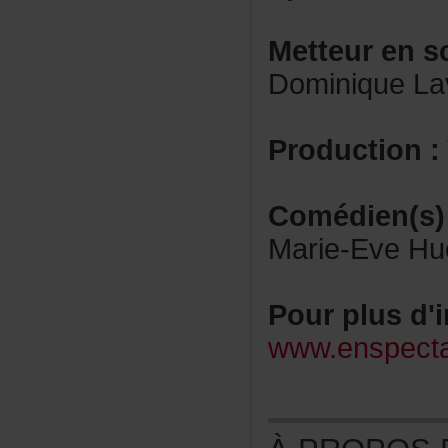
Metteurens
DominiqueLa
Production:
Comédien(s)
Marie-EveHu
Pourplusd'i
www.enspecta