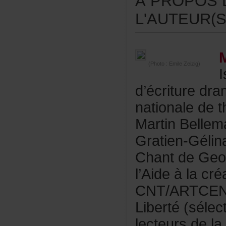
ÀPROPOSD
L'AUTEUR(S
(Photo:EmileZeizig)
d’écrituredr
nationalede
MartinBellem
Gratien-Gél
ChantdeGeorg
l’Aideàlacré
CNT/ARTCE
Liberté(séle
lecteursdela.