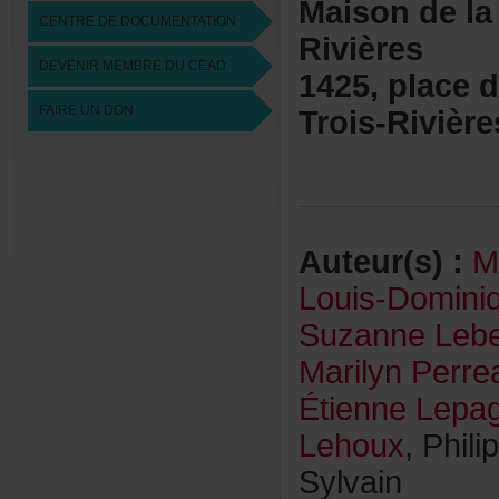
Maisondelac
CENTREDEDOCUMENTATION
Rivières
DEVENIRMEMBREDUCEAD
1425,placede
FAIREUNDON
Trois-Rivièr
Auteur(s):
M
Louis-Domini
SuzanneLeb
MarilynPerrea
ÉtienneLepa
Lehoux
,Phil
Sylvain