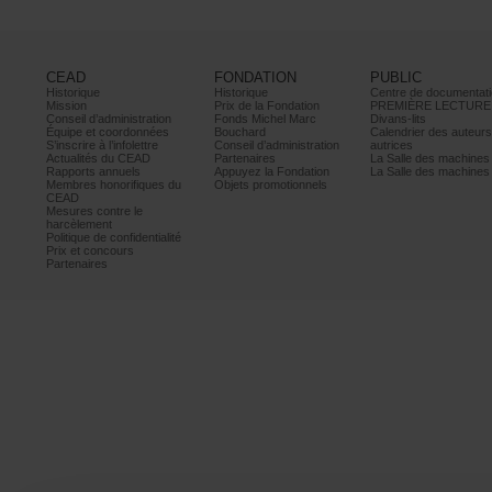
CEAD
FONDATION
PUBLIC
Historique
Historique
Centrededocumentati
Mission
PrixdelaFondation
PREMIÈRELECTURE
Conseild’administration
FondsMichelMarc
Divans-lits
Équipeetcoordonnées
Bouchard
Calendrierdesauteur
S’inscrireàl’infolettre
Conseild’administration
autrices
ActualitésduCEAD
Partenaires
LaSalledesmachine
Rapportsannuels
AppuyezlaFondation
LaSalledesmachine
Membreshonorifiquesdu
Objetspromotionnels
CEAD
Mesurescontrele
harcèlement
Politiquedeconfidentialité
Prixetconcours
Partenaires