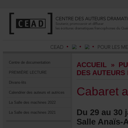
Centrededocumentation
ACCUEIL
»
PU
DESAUTEURS
PREMIÈRELECTURE
Divans-lits
Cabaret
Calendrierdesauteursetautrices
LaSalledesmachines2022
Du29au30ja
LaSalledesmachines2021
SalleAnaïs-