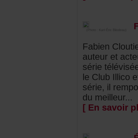
(Photo:Karl-ÉricBilodeau)
FabienClouti
auteuretacte
sérietélévis
leClubIllic
série,ilrem
dumeilleur...
[Ensavoirpl