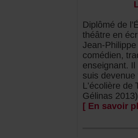
Diplômédel’É
théâtreenécr
Jean-Philipp
comédien,tra
enseignant.I
suisdevenuet
L'écolièrede
Gélinas2013)
[Ensavoirpl