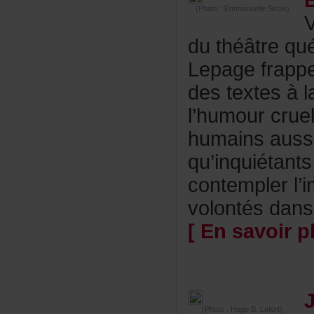
(Photo:EmmanuelleSirois)
V
duthéâtrequé
Lepagefrappe
destextesàl
l’humourcrue
humainsaussi
qu’inquiétan
contemplerl’
volontésdans
[Ensavoirpl
(Photo:HugoB.Lefort)